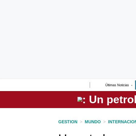
Lo último
Peru Quiosco
Portada
Empresas
Management & Empleo
Economía
Últimas Noticias
Mercados
Perú
Política
GESTION
>
MUNDO
>
INTERNACIO
Tu Dinero