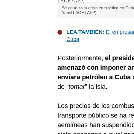
Se agudiza la crisis energética en Cub
Yamil LAGE / AFP)
LEA TAMBIÉN:
El empresar
Cuba
Posteriormente,
el presi
amenazó con imponer ara
enviara petróleo a Cuba
e
de “
tomar
” la isla.
Los precios de los combust
transporte público se ha r
aerolíneas han suspendido