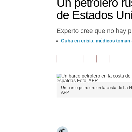
Un petrolero r
Finanzas Personales
de Estados Un
Inmobiliarias
Experto cree que no hay po
Plus G
Cuba en crisis: médicos toman de
Opinión
Editorial
Pregunta de hoy
Blogs
Un barco petrolero en la costa de La
Tendencias
AFP
Lujo
Únete a nuestro canal
Viajes
Moda