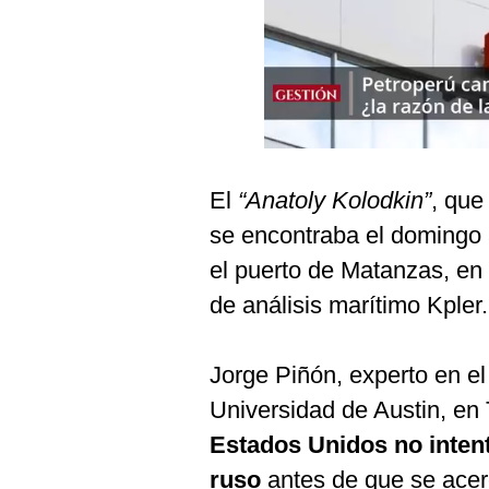
Podcast
Gestión TV
Videos
Fotogalerías
El
“Anatoly Kolodkin”
, que
se encontraba el domingo a
gestion.pe
el puerto de Matanzas, en 
¿quiénes
Somos?
de análisis marítimo Kpler.
Términos
Y
Condiciones
Jorge Piñón, experto en el
Política
Universidad de Austin, en
De
Privacidad
Estados Unidos no intent
Politica
ruso
antes de que se acer