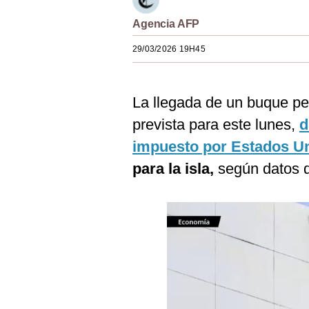
Estilos
Agencia AFP
Mundo
29/03/2026 19H45
EEUU
México
La llegada de un buque pe
prevista para este lunes,
d
España
impuesto por Estados U
Internacional
para la isla,
según datos d
Tecnología
Club del Suscriptor
Mix
G de Gestión
Notas Contratadas