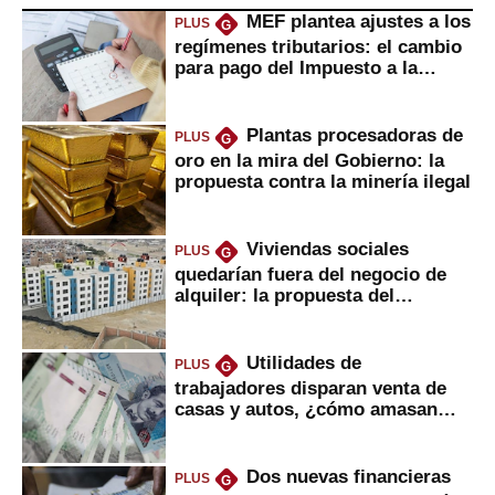
MEF plantea ajustes a los
PLUS
G
regímenes tributarios: el cambio
para pago del Impuesto a la
Renta
Plantas procesadoras de
PLUS
G
oro en la mira del Gobierno: la
propuesta contra la minería ilegal
Viviendas sociales
PLUS
G
quedarían fuera del negocio de
alquiler: la propuesta del
gobierno
Utilidades de
PLUS
G
trabajadores disparan venta de
casas y autos, ¿cómo amasan
tanta liquidez?
Dos nuevas financieras
PLUS
G