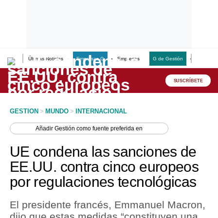
Últimas Noticias
Empresas G
Empresas
G de Gestión
Finanzas
Lo último
Peru Quiosco
SUSCRÍBETE
Portada
GESTION
>
MUNDO
>
INTERNACIONAL
Empresas
Añadir
Gestión
como fuente preferida en
Management & Empleo
UE condena las sanciones de
Economía
EE.UU. contra cinco europeos
por regulaciones tecnológicas
Mercados
Perú
El presidente francés, Emmanuel Macron,
dijo que estas medidas “constituyen una
Política