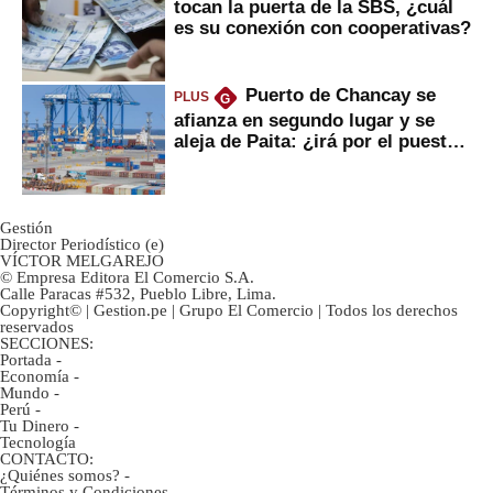
tocan la puerta de la SBS, ¿cuál
es su conexión con cooperativas?
Puerto de Chancay se
PLUS
G
afianza en segundo lugar y se
aleja de Paita: ¿irá por el puesto
1?
Gestión
Director Periodístico (e)
VÍCTOR MELGAREJO
© Empresa Editora El Comercio S.A.
Calle Paracas #532, Pueblo Libre, Lima.
Copyright© | Gestion.pe | Grupo El Comercio | Todos los derechos
reservados
SECCIONES:
Portada
-
Economía
-
Mundo
-
Perú
-
Tu Dinero
-
Tecnología
CONTACTO:
¿Quiénes somos?
-
Términos y Condiciones
-