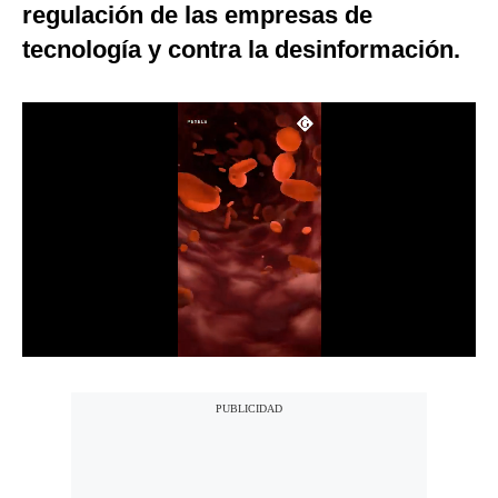
regulación de las empresas de
Notas Contratadas
tecnología y contra la desinformación.
Podcast
Gestión TV
Videos
Fotogalerías
gestion.pe
¿quiénes
Somos?
Términos
Y
Condiciones
Política
De
Privacidad