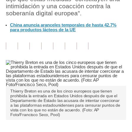
intimidación y una coacción contra la
Tu Dinero
soberanía digital europea”.
Finanzas Personales
China anuncia aranceles temporales de hasta 42.7%
para productos lácteos de la UE
Inmobiliarias
Plus G
Opinión
Editorial
Pregunta de hoy
Thierry Breton es una de los cinco europeos que tienen
Blogs
prohibida la entrada en Estados Unidos después de que el
Departamento de Estado las acusara de intentar coercionar
Tendencias
a las plataformas estadounidenses para censurar puntos de
vista con los que no están de acuerdo. (Foto: AP
Foto/Francisco Seco, Pool)
Lujo
Viajes