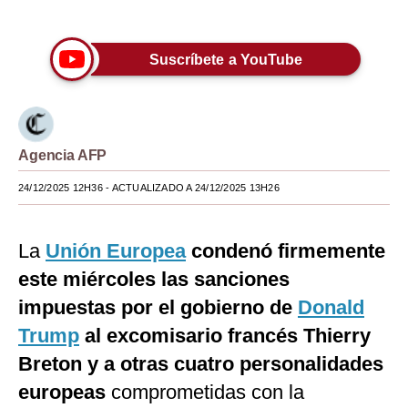
Únete a nuestro canal
Moda
Suscríbete a YouTube
Estilos
Mundo
EEUU
Agencia AFP
México
24/12/2025 12H36
- ACTUALIZADO A 24/12/2025 13H26
España
Internacional
La
Unión Europea
condenó firmemente
este miércoles las sanciones
Tecnología
impuestas por el gobierno de
Donald
Club del Suscriptor
Trump
al excomisario francés Thierry
Mix
Breton y a otras cuatro personalidades
europeas
comprometidas con la
G de Gestión