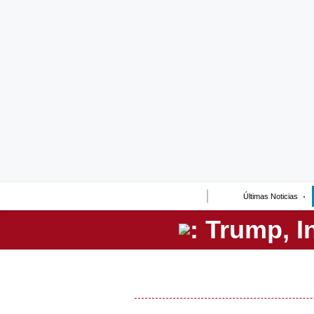
Lo último
Peru Quiosco
Portada
Empresas
Management & Empleo
Economía
Últimas Noticias
Mercados
Perú
Política
Tu Dinero