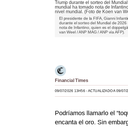
Estilos
Mundo
El presidente de la FIFA, Gianni Infan
durante el sorteo del Mundial de 2026
nota de Infantino, quien es el doppelg
EEUU
van Weel / ANP MAG / ANP vía AFP).
México
Únete a nuestro canal
España
Internacional
Tecnología
Financial Times
Club del Suscriptor
09/07/2026 13H56
- ACTUALIZADO A 09/07/
Mix
G de Gestión
Podríamos llamarlo el “toq
Notas Contratadas
encanta el oro. Sin embarg