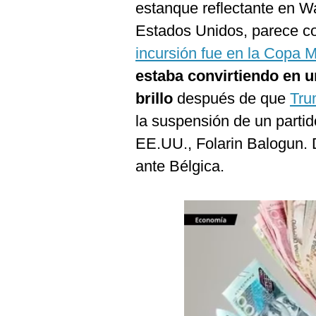
estanque reflectante en W
Podcast
Estados Unidos, parece co
Gestión TV
incursión fue en la Copa M
Videos
estaba convirtiendo en u
Fotogalerías
brillo
después de que
Tru
la suspensión de un partid
EE.UU., Folarin Balogun.
gestion.pe
ante Bélgica.
¿quiénes
Somos?
Términos
Y
Condiciones
Política
De
Privacidad
Politica