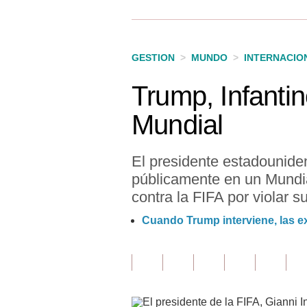
Finanzas Personales
Inmobiliarias
GESTION
>
MUNDO
>
INTERNACIO
Plus G
Trump, Infantin
Opinión
Mundial
Editorial
Pregunta de hoy
El presidente estadouniden
públicamente en un Mundia
Blogs
contra la FIFA por violar s
Tendencias
Cuando Trump interviene, las ex
Lujo
Viajes
Moda