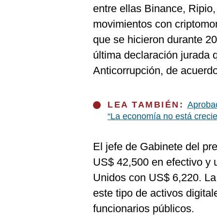
De
entre ellas Binance, Ripi
Cookies
movimientos con criptomo
Preguntas
Frecuentes
que se hicieron durante 20
última declaración jurada 
Anticorrupción, de acuerdo 
LEA TAMBIÉN:
Aprobac
“La economía no está creci
El jefe de Gabinete del pr
US$ 42,500 en efectivo y 
Unidos con US$ 6,220. La 
este tipo de activos digita
funcionarios públicos.