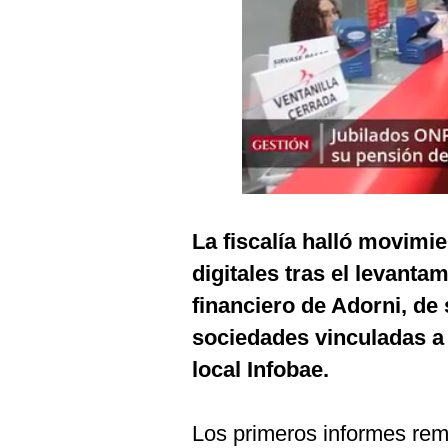
Podcast
Gestión TV
Videos
Fotogalerías
gestion.pe
La fiscalía halló movimi
¿quiénes
digitales tras el levantam
Somos?
financiero de Adorni, de 
Términos
Y
sociedades vinculadas a
Condiciones
local Infobae.
Política
De
Privacidad
Los primeros informes rem
Politica