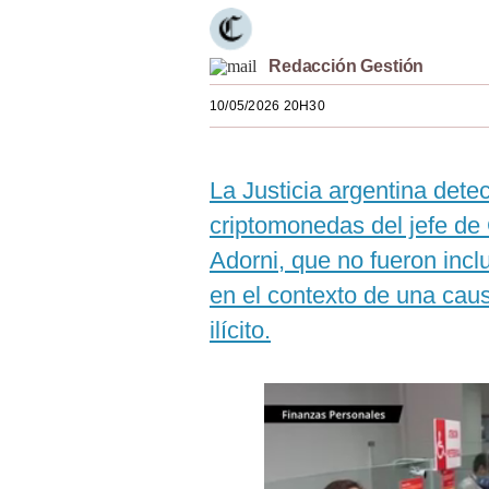
Estilos
Mundo
Redacción Gestión
10/05/2026 20H30
EEUU
México
La Justicia argentina det
España
criptomonedas del jefe de
Internacional
Adorni, que no fueron incl
Tecnología
en el contexto de una cau
ilícito.
Club del Suscriptor
Mix
G de Gestión
Notas Contratadas