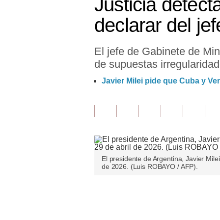
Justicia detec
Finanzas Personales
declarar del je
Inmobiliarias
El jefe de Gabinete de Mini
Plus G
de supuestas irregularidad
Opinión
Javier Milei pide que Cuba y V
Editorial
Pregunta de hoy
Blogs
Tendencias
El presidente de Argentina, Javier Mile
de 2026. (Luis ROBAYO / AFP).
Lujo
Viajes
Únete a nuestro canal
Moda