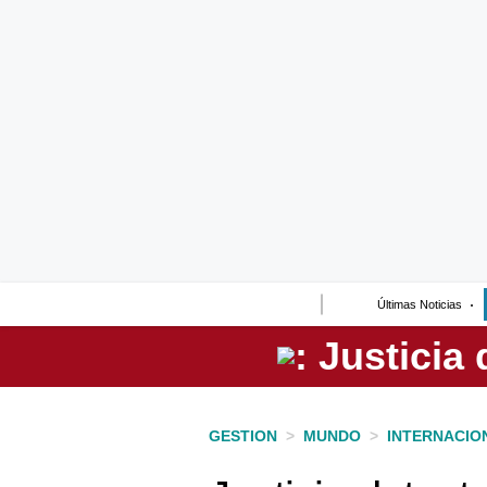
Lo último
Peru Quiosco
Portada
Empresas
Management & Empleo
Economía
Últimas Noticias
Mercados
Perú
Política
GESTION
>
MUNDO
>
INTERNACIO
Tu Dinero