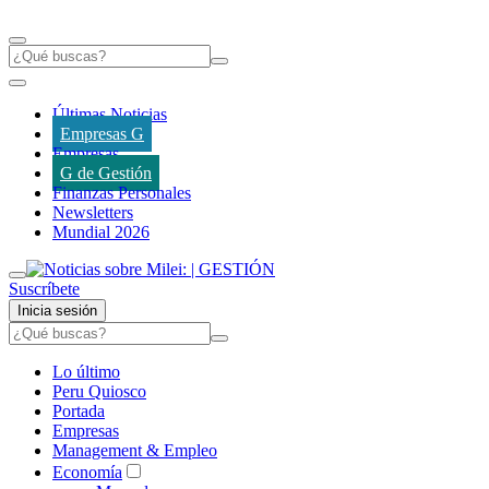
Últimas Noticias
Empresas G
Empresas
G de Gestión
Finanzas Personales
Newsletters
Mundial 2026
Suscríbete
Inicia sesión
Lo último
Peru Quiosco
Portada
Empresas
Management & Empleo
Economía