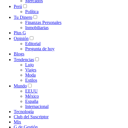
Mercados
Perú
Política
Tu Dinero
Finanzas Personales
Inmobiliarias
Plus G
Opinión
Editorial
Pregunta de hoy
Blogs
Tendencias
Lujo
Viajes
Moda
Estilos
Mundo
EEUU
México
España
Internacional
Tecnología
Club del Suscriptor
Mix
G de Gestión