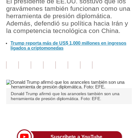
El presidente de EE.UU. sostuvo que los
gravámenes también funcionan como una
Tu Dinero
herramienta de presión diplomática.
Además, defendió su política hacia Irán y
Finanzas Personales
la competencia tecnológica con China.
Inmobiliarias
Trump reporta más de US$ 1,000 millones en ingresos
ligados a criptomonedas
Plus G
Opinión
Editorial
Pregunta de hoy
Donald Trump afirmó que los aranceles también son una
Blogs
herramienta de presión diplomática. Foto: EFE.
Tendencias
Únete a nuestro canal
Lujo
Viajes
Suscríbete a YouTube