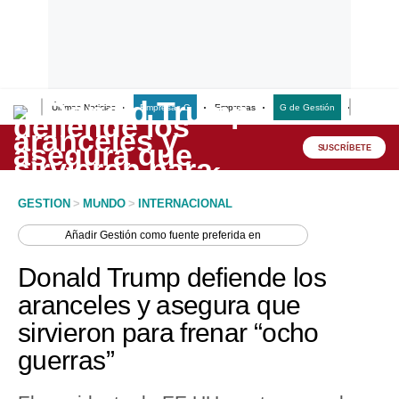
Últimas Noticias
Empresas G
Empresas
G de Gestión
Finanzas
Lo último
Peru Quiosco
SUSCRÍBETE
Portada
GESTION
>
MUNDO
>
INTERNACIONAL
Empresas
Añadir
Gestión
como fuente preferida en
Management & Empleo
Donald Trump defiende los
Economía
aranceles y asegura que
sirvieron para frenar “ocho
Mercados
guerras”
Perú
Política