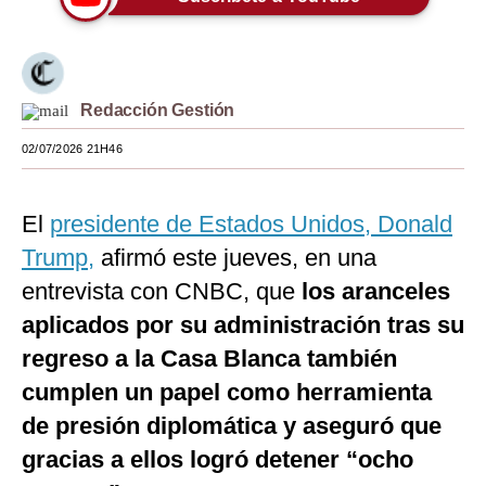
Moda
Estilos
Redacción Gestión
Mundo
02/07/2026 21H46
EEUU
México
El
presidente de Estados Unidos, Donald
España
Trump,
afirmó este jueves, en una
entrevista con CNBC, que
los aranceles
Internacional
aplicados por su administración tras su
Tecnología
regreso a la Casa Blanca también
Club del Suscriptor
cumplen un papel como herramienta
de presión diplomática y aseguró que
Mix
gracias a ellos logró detener “ocho
G de Gestión