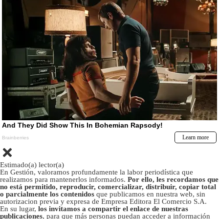
Estimado(a) lector(a)
En Gestión, valoramos profundamente la labor periodística que
realizamos para mantenerlos informados.
Por ello, les recordamos que
no está permitido, reproducir, comercializar, distribuir, copiar total
o parcialmente los contenidos
que publicamos en nuestra web, sin
autorizacion previa y expresa de Empresa Editora El Comercio S.A.
En su lugar,
los invitamos a compartir el enlace de nuestras
publicaciones
, para que más personas puedan acceder a información