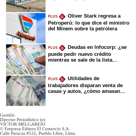
gobierno
Oliver Stark regresa a
PLUS
G
Petroperú: lo que dice el ministro
del Minem sobre la petrolera
Deudas en Infocorp: ¿se
PLUS
G
puede pedir nuevo crédito
mientras se sale de la lista
negra?
Utilidades de
PLUS
G
trabajadores disparan venta de
casas y autos, ¿cómo amasan
tanta liquidez?
Gestión
Director Periodístico (e)
VÍCTOR MELGAREJO
© Empresa Editora El Comercio S.A.
Calle Paracas #532, Pueblo Libre, Lima.