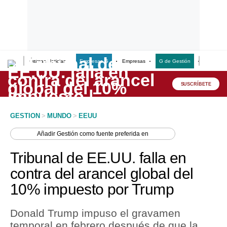
Últimas Noticias
Empresas G
Empresas
G de Gestión
Finanzas
Lo último
Peru Quiosco
SUSCRÍBETE
Portada
GESTION
>
MUNDO
>
EEUU
Empresas
Añadir
Gestión
como fuente preferida en
Management & Empleo
Tribunal de EE.UU. falla en
Economía
contra del arancel global del
10% impuesto por Trump
Mercados
Perú
Donald Trump impuso el gravamen
temporal en febrero después de que la
Política