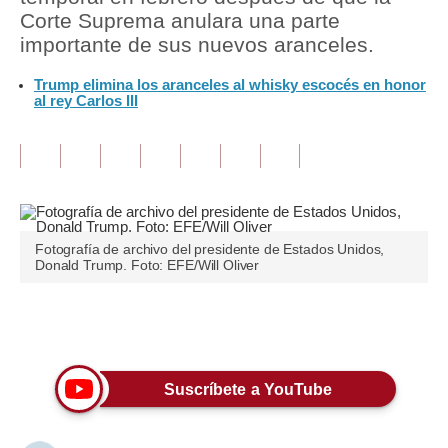
Corte Suprema anulara una parte
Tu Dinero
importante de sus nuevos aranceles.
Finanzas Personales
Trump elimina los aranceles al whisky escocés en honor
al rey Carlos III
Inmobiliarias
Plus G
Opinión
Editorial
Fotografía de archivo del presidente de Estados Unidos,
Donald Trump. Foto: EFE/Will Oliver
Pregunta de hoy
Blogs
Únete a nuestro canal
Tendencias
Suscríbete a YouTube
Lujo
Viajes