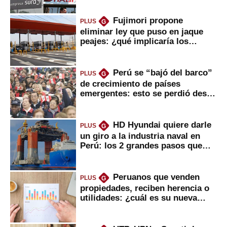
Fujimori propone
PLUS
G
eliminar ley que puso en jaque
peajes: ¿qué implicaría los
usuarios?
Perú se “bajó del barco”
PLUS
G
de crecimiento de países
emergentes: esto se perdió desde
2022
HD Hyundai quiere darle
PLUS
G
un giro a la industria naval en
Perú: los 2 grandes pasos que
daría
Peruanos que venden
PLUS
G
propiedades, reciben herencia o
utilidades: ¿cuál es su nueva
inversión clave?