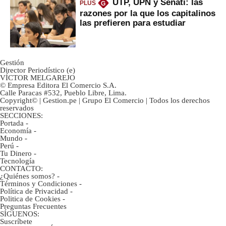
UTP, UPN y Senati: las
PLUS
G
razones por la que los capitalinos
las prefieren para estudiar
Gestión
Director Periodístico (e)
VÍCTOR MELGAREJO
© Empresa Editora El Comercio S.A.
Calle Paracas #532, Pueblo Libre, Lima.
Copyright© | Gestion.pe | Grupo El Comercio | Todos los derechos
reservados
SECCIONES:
Portada
-
Economía
-
Mundo
-
Perú
-
Tu Dinero
-
Tecnología
CONTACTO:
¿Quiénes somos?
-
Términos y Condiciones
-
Política de Privacidad
-
Politica de Cookies
-
Preguntas Frecuentes
SÍGUENOS:
Suscríbete