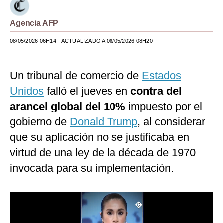
Moda
Agencia AFP
Estilos
08/05/2026 06H14
- ACTUALIZADO A 08/05/2026 08H20
Mundo
Un tribunal de comercio de
Estados
EEUU
Unidos
falló el jueves en
contra del
México
arancel global del 10%
impuesto por el
España
gobierno de
Donald Trump
, al considerar
Internacional
que su aplicación no se justificaba en
virtud de una ley de la década de 1970
Tecnología
invocada para su implementación.
Club del Suscriptor
Mix
G de Gestión