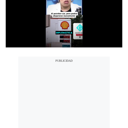
Notas Contratadas
Podcast
Gestión TV
Videos
Fotogalerías
gestion.pe
¿quiénes
Somos?
Términos
Y
Condiciones
Política
De
Privacidad