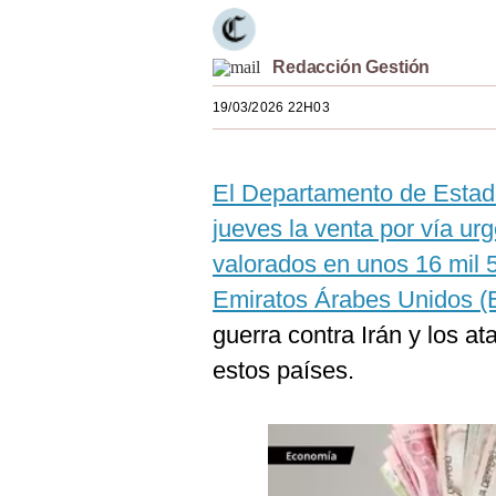
Estilos
Mundo
Redacción Gestión
19/03/2026 22H03
EEUU
México
El Departamento de Estad
España
jueves la venta por vía u
Internacional
valorados en unos 16 mil 
Tecnología
Emiratos Árabes Unidos (
guerra contra Irán y los a
Club del Suscriptor
estos países.
Mix
G de Gestión
Notas Contratadas