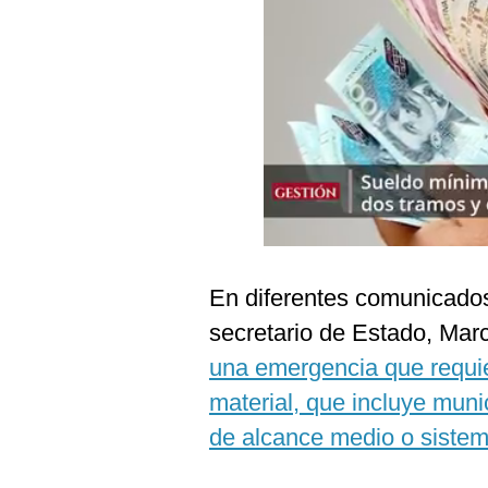
Podcast
Gestión TV
Videos
Fotogalerías
gestion.pe
¿quiénes
En diferentes comunicados
Somos?
secretario de Estado, Mar
Términos
Y
una emergencia que requie
Condiciones
material, que incluye muni
Política
De
de alcance medio o sistem
Privacidad
Politica