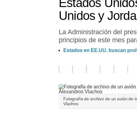
Estados Unido
Finanzas Personales
Unidos y Jorda
Inmobiliarias
La Administración del pre
Plus G
principios de este mes para
Opinión
Estados en EE.UU. buscan prohib
Editorial
Pregunta de hoy
Blogs
Tendencias
Fotografía de archivo de un avión de t
Vlachos
Lujo
Viajes
Únete a nuestro canal
Moda