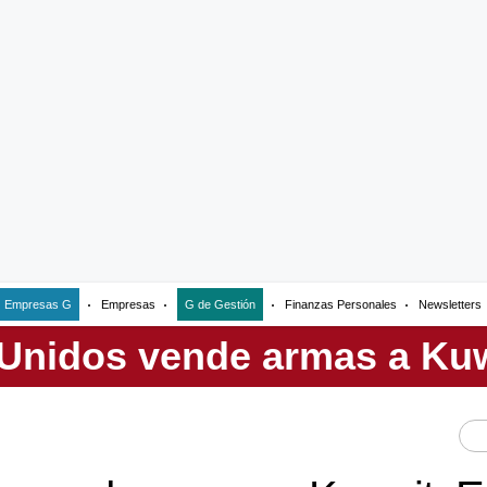
Empresas G
Empresas
G de Gestión
Finanzas Personales
Newsletters