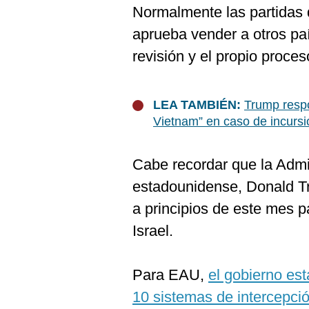
De
Normalmente las partidas
Cookies
aprueba vender a otros pa
Preguntas
Frecuentes
revisión y el propio proce
LEA TAMBIÉN:
Trump respo
Vietnam” en caso de incursió
Cabe recordar que la Admi
estadounidense, Donald Tr
a principios de este mes p
Israel.
Para EAU,
el gobierno es
10 sistemas de intercepci