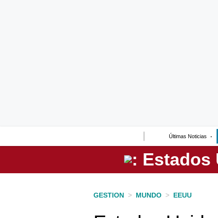
Lo último
Peru Quiosco
Portada
Empresas
Management & Empleo
Economía
Últimas Noticias
Mercados
Perú
Política
GESTION
>
MUNDO
>
EEUU
Tu Dinero