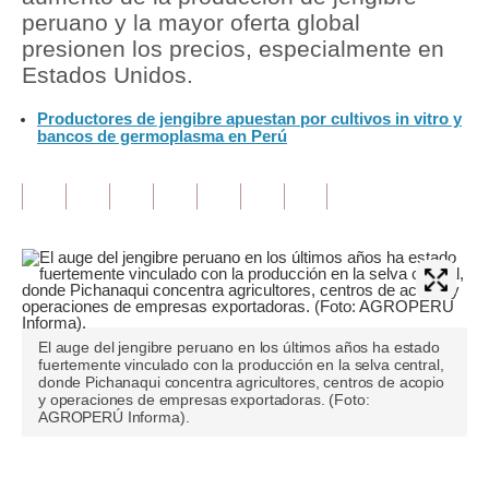
peruano y la mayor oferta global
Tu Dinero
presionen los precios, especialmente en
Estados Unidos.
Finanzas Personales
Productores de jengibre apuestan por cultivos in vitro y
Inmobiliarias
bancos de germoplasma en Perú
Plus G
Opinión
Editorial
Pregunta de hoy
Blogs
El auge del jengibre peruano en los últimos años ha estado
fuertemente vinculado con la producción en la selva central,
donde Pichanaqui concentra agricultores, centros de acopio
Tendencias
y operaciones de empresas exportadoras. (Foto:
AGROPERÚ Informa).
Lujo
Viajes
Únete a nuestro canal