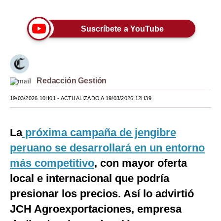
Moda
Suscríbete a YouTube
Estilos
Mundo
EEUU
Redacción Gestión
México
19/03/2026 10H01
- ACTUALIZADO A 19/03/2026 12H39
España
La
próxima campaña de jengibre
Internacional
peruano se desarrollará en un entorno
Tecnología
más competitivo
, con mayor oferta
Club del Suscriptor
local e internacional que podría
presionar los precios. Así lo advirtió
Mix
JCH Agroexportaciones, empresa
G de Gestión