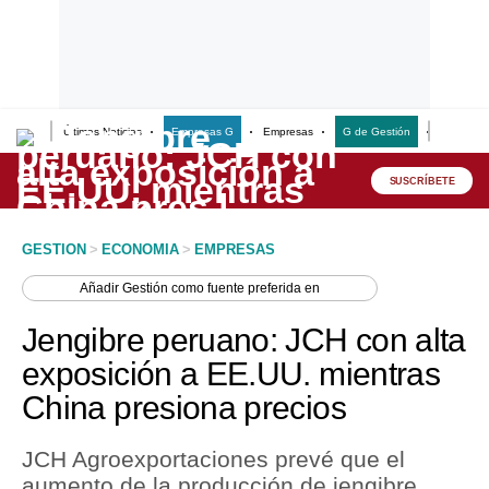
Últimas Noticias
Empresas G
Empresas
G de Gestión
Finanzas
Lo último
Peru Quiosco
SUSCRÍBETE
Portada
GESTION
>
ECONOMIA
>
EMPRESAS
Empresas
Añadir
Gestión
como fuente preferida en
Management & Empleo
Jengibre peruano: JCH con alta
Economía
exposición a EE.UU. mientras
China presiona precios
Mercados
Perú
JCH Agroexportaciones prevé que el
aumento de la producción de jengibre
Política