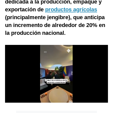
dedicada a la producción, empaque y
Notas Contratadas
exportación de
productos agrícolas
Podcast
(principalmente jengibre), que anticipa
un incremento de alrededor de 20% en
Gestión TV
la producción nacional.
Videos
Fotogalerías
gestion.pe
¿quiénes
Somos?
Términos
Y
Condiciones
Política
De
Privacidad