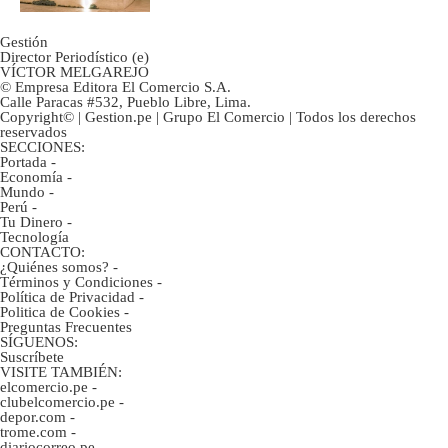
Gestión
Director Periodístico (e)
VÍCTOR MELGAREJO
© Empresa Editora El Comercio S.A.
Calle Paracas #532, Pueblo Libre, Lima.
Copyright© | Gestion.pe | Grupo El Comercio | Todos los derechos
reservados
SECCIONES:
Portada
-
Economía
-
Mundo
-
Perú
-
Tu Dinero
-
Tecnología
CONTACTO:
¿Quiénes somos?
-
Términos y Condiciones
-
Política de Privacidad
-
Politica de Cookies
-
Preguntas Frecuentes
SÍGUENOS:
Suscríbete
VISITE TAMBIÉN:
elcomercio.pe
-
clubelcomercio.pe
-
depor.com
-
trome.com
-
diariocorreo.pe
-