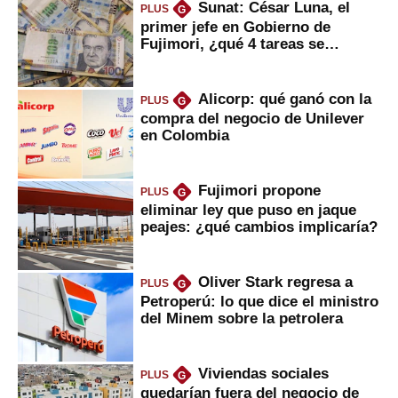
Sunat: César Luna, el
PLUS
G
primer jefe en Gobierno de
Fujimori, ¿qué 4 tareas se
marcan urgentes?
Alicorp: qué ganó con la
PLUS
G
compra del negocio de Unilever
en Colombia
Fujimori propone
PLUS
G
eliminar ley que puso en jaque
peajes: ¿qué cambios implicaría?
Oliver Stark regresa a
PLUS
G
Petroperú: lo que dice el ministro
del Minem sobre la petrolera
Viviendas sociales
PLUS
G
quedarían fuera del negocio de