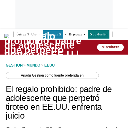
Últimas Noticias
Empresas G
Empresas
G de Gestión
Finanzas
Lo último
Peru Quiosco
SUSCRÍBETE
Portada
GESTION
>
MUNDO
>
EEUU
Empresas
Añadir
Gestión
como fuente preferida en
Management & Empleo
El regalo prohibido: padre de
Economía
adolescente que perpetró
tiroteo en EE.UU. enfrenta
Mercados
juicio
Perú
Política