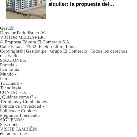
alquiler: la propuesta del
gobierno
Gestión
Director Periodístico (e)
VÍCTOR MELGAREJO
© Empresa Editora El Comercio S.A.
Calle Paracas #532, Pueblo Libre, Lima.
Copyright© | Gestion.pe | Grupo El Comercio | Todos los derechos
reservados
SECCIONES:
Portada
-
Economía
-
Mundo
-
Perú
-
Tu Dinero
-
Tecnología
CONTACTO:
¿Quiénes somos?
-
Términos y Condiciones
-
Política de Privacidad
-
Politica de Cookies
-
Preguntas Frecuentes
SÍGUENOS:
Suscríbete
VISITE TAMBIÉN:
elcomercio.pe
-