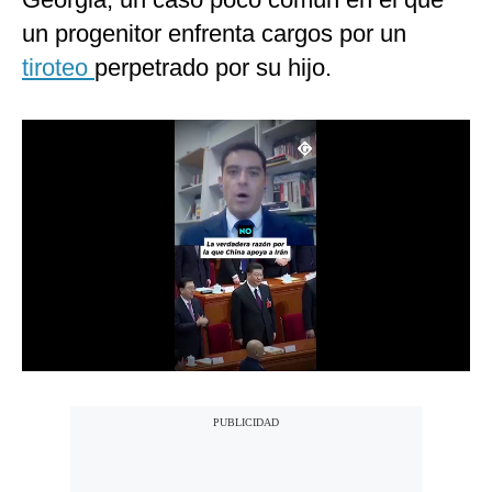
Notas Contratadas
un progenitor enfrenta cargos por un
tiroteo
perpetrado por su hijo.
Podcast
Gestión TV
Videos
Fotogalerías
gestion.pe
¿quiénes
Somos?
Términos
Y
Condiciones
Política
De
Privacidad