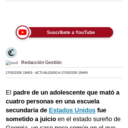
Moda
Únete a nuestro canal
Estilos
Mundo
Suscríbete a YouTube
EEUU
México
Redacción Gestión
España
17/02/2026 13H55
- ACTUALIZADO A 17/02/2026 15H06
Internacional
Tecnología
El
padre de un adolescente que mató a
Club del Suscriptor
cuatro personas en una escuela
secundaria de
Estados Unidos
fue
Mix
sometido a juicio
en el estado sureño de
G de Gestión
Georgia, un caso poco común en el que