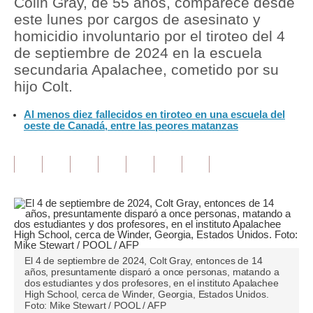
Colin Gray, de 55 años, comparece desde
este lunes por cargos de asesinato y
Tu Dinero
homicidio involuntario por el tiroteo del 4
de septiembre de 2024 en la escuela
Finanzas Personales
secundaria Apalachee, cometido por su
Inmobiliarias
hijo Colt.
Plus G
Al menos diez fallecidos en tiroteo en una escuela del
oeste de Canadá, entre las peores matanzas
Opinión
Editorial
Pregunta de hoy
Blogs
Tendencias
El 4 de septiembre de 2024, Colt Gray, entonces de 14
años, presuntamente disparó a once personas, matando a
Lujo
dos estudiantes y dos profesores, en el instituto Apalachee
High School, cerca de Winder, Georgia, Estados Unidos.
Foto: Mike Stewart / POOL / AFP
Viajes