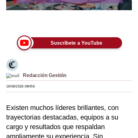
Moda
Estilos
Únete a nuestro canal
Mundo
Suscríbete a YouTube
EEUU
México
España
Redacción Gestión
Internacional
19/06/2026 09H56
Tecnología
Existen muchos líderes brillantes, con
Club del Suscriptor
trayectorias destacadas, equipos a su
Mix
cargo y resultados que respaldan
G de Gestión
ampliamente su experiencia. Sin