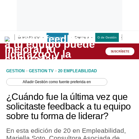
Últimas Noticias
Empresas G
Empresas
G de Gestión
Finanzas
Lo último
Peru Quiosco
SUSCRÍBETE
Portada
GESTION
>
GESTION TV
>
20 EMPLEABILIDAD
Empresas
Añadir
Gestión
como fuente preferida en
Management & Empleo
¿Cuándo fue la última vez que
Economía
solicitaste feedback a tu equipo
sobre tu forma de liderar?
Mercados
Perú
En esta edición de 20 en Empleabilidad,
Mariella Soto, Consultora Asociada de
Política