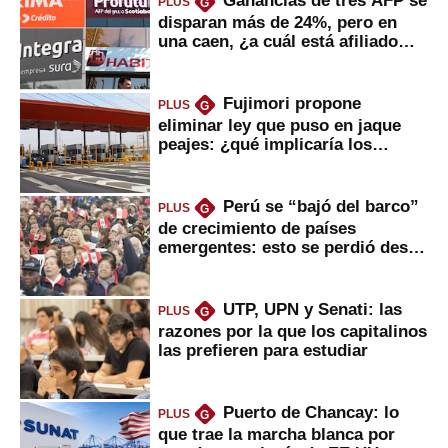
PLUS
G
disparan más de 24%, pero en
una caen, ¿a cuál está afiliado
usted?
Fujimori propone
PLUS
G
eliminar ley que puso en jaque
peajes: ¿qué implicaría los
usuarios?
Perú se “bajó del barco”
PLUS
G
de crecimiento de países
emergentes: esto se perdió desde
2022
UTP, UPN y Senati: las
PLUS
G
razones por la que los capitalinos
las prefieren para estudiar
Puerto de Chancay: lo
PLUS
G
que trae la marcha blanca por