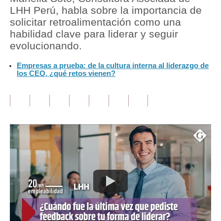
LHH Perú, habla sobre la importancia de
Tu Dinero
solicitar retroalimentación como una
habilidad clave para liderar y seguir
Finanzas Personales
evolucionando.
Inmobiliarias
Empresas a prueba: de la cultura interna al liderazgo de
los CEO, ¿qué retos vienen?
Plus G
Opinión
Editorial
Pregunta de hoy
Blogs
Tendencias
Lujo
Viajes