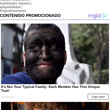
habilidades blandas
|
adaptabilidad
|
Empoderamiento