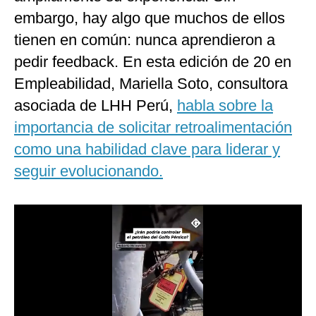
Notas Contratadas
embargo, hay algo que muchos de ellos
tienen en común: nunca aprendieron a
Podcast
pedir feedback. En esta edición de 20 en
Gestión TV
Empleabilidad, Mariella Soto, consultora
Videos
asociada de LHH Perú,
habla sobre la
importancia de solicitar retroalimentación
Fotogalerías
como una habilidad clave para liderar y
seguir evolucionando.
gestion.pe
¿quiénes
Somos?
Términos
Y
Condiciones
Política
De
Privacidad