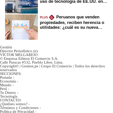
uso de tecnología de EE.UU. en
mercancías
Peruanos que venden
PLUS
G
propiedades, reciben herencia o
utilidades: ¿cuál es su nueva
inversión clave?
Gestión
Director Periodístico (e)
VÍCTOR MELGAREJO
© Empresa Editora El Comercio S.A.
Calle Paracas #532, Pueblo Libre, Lima.
Copyright© | Gestion.pe | Grupo El Comercio | Todos los derechos
reservados
SECCIONES:
Portada
-
Economía
-
Mundo
-
Perú
-
Tu Dinero
-
Tecnología
CONTACTO:
¿Quiénes somos?
-
Términos y Condiciones
-
Política de Privacidad
-