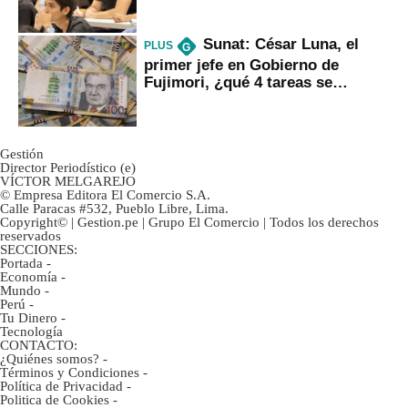
Sunat: César Luna, el
PLUS
G
primer jefe en Gobierno de
Fujimori, ¿qué 4 tareas se
marcan urgentes?
Gestión
Director Periodístico (e)
VÍCTOR MELGAREJO
© Empresa Editora El Comercio S.A.
Calle Paracas #532, Pueblo Libre, Lima.
Copyright© | Gestion.pe | Grupo El Comercio | Todos los derechos
reservados
SECCIONES:
Portada
-
Economía
-
Mundo
-
Perú
-
Tu Dinero
-
Tecnología
CONTACTO:
¿Quiénes somos?
-
Términos y Condiciones
-
Política de Privacidad
-
Politica de Cookies
-