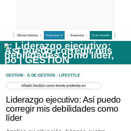
Últimas Noticias
Empresas G
Empresas
G de Gestión
Finanzas
Últimas Noticias
Casos de Estudio
Columnistas
Infografías
GESTION
>
G DE GESTION
>
LIFESTYLE
Lifestyle
Añadir
Gestión
como fuente preferida en
Reportaje
Liderazgo ejecutivo: Así puedo
corregir mis debilidades como
líder