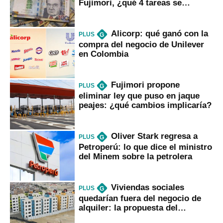
Fujimori, ¿qué 4 tareas se
marcan urgentes?
Alicorp: qué ganó con la
PLUS
G
compra del negocio de Unilever
en Colombia
Fujimori propone
PLUS
G
eliminar ley que puso en jaque
peajes: ¿qué cambios implicaría?
Oliver Stark regresa a
PLUS
G
Petroperú: lo que dice el ministro
del Minem sobre la petrolera
Viviendas sociales
PLUS
G
quedarían fuera del negocio de
alquiler: la propuesta del
gobierno