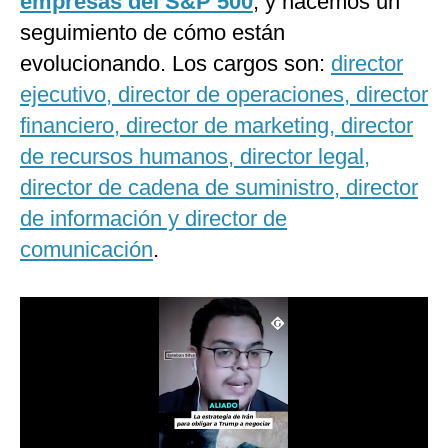
empresas del S&P 500
, y hacemos un
seguimiento de cómo están
evolucionando. Los cargos son:
director
ejecutivo, director de operaciones, director
financiero, director de marketing, director
de recursos humanos, director legal,
director de cadena de suministro, director
de información y director de
comunicación
.