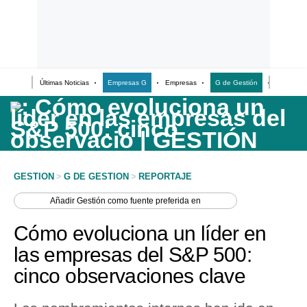
Últimas Noticias
Empresas G
Empresas
G de Gestión
Finanzas
Últimas Noticias
Casos de Estudio
Columnistas
Infografías
GESTION
>
G DE GESTION
>
REPORTAJE
Lifestyle
Añadir
Gestión
como fuente preferida en
Reportaje
Cómo evoluciona un líder en
las empresas del S&P 500:
cinco observaciones clave