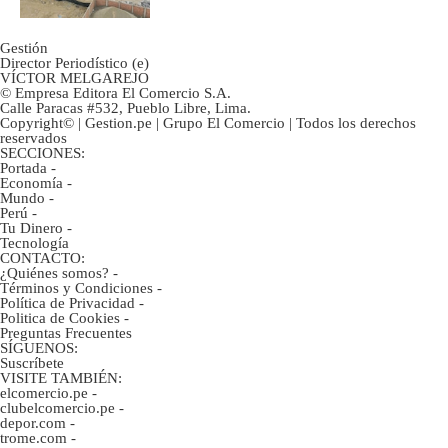
Gestión
Director Periodístico (e)
VÍCTOR MELGAREJO
© Empresa Editora El Comercio S.A.
Calle Paracas #532, Pueblo Libre, Lima.
Copyright© | Gestion.pe | Grupo El Comercio | Todos los derechos
reservados
SECCIONES:
Portada
-
Economía
-
Mundo
-
Perú
-
Tu Dinero
-
Tecnología
CONTACTO:
¿Quiénes somos?
-
Términos y Condiciones
-
Política de Privacidad
-
Politica de Cookies
-
Preguntas Frecuentes
SÍGUENOS:
Suscríbete
VISITE TAMBIÉN:
elcomercio.pe
-
clubelcomercio.pe
-
depor.com
-
trome.com
-