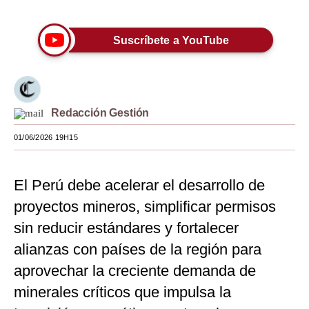
Moda
Suscríbete a YouTube
Estilos
Mundo
EEUU
Redacción Gestión
México
01/06/2026 19H15
España
El Perú debe acelerar el desarrollo de
Internacional
proyectos mineros, simplificar permisos
Tecnología
sin reducir estándares y fortalecer
Club del Suscriptor
alianzas con países de la región para
aprovechar la creciente demanda de
Mix
minerales críticos que impulsa la
G de Gestión