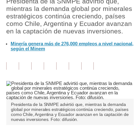
Presidenta de la SNMPE advirtió que,
mientras la demanda global por minerales
Tu Dinero
estratégicos continúa creciendo, países
como Chile, Argentina y Ecuador avanzan
Finanzas Personales
en la captación de nuevas inversiones.
Inmobiliarias
Minería genera más de 276,000 empleos a nivel nacional,
según el Minem
Plus G
Opinión
Editorial
Pregunta de hoy
Blogs
Presidenta de la SNMPE advirtió que, mientras la demanda
global por minerales estratégicos continúa creciendo, países
Tendencias
como Chile, Argentina y Ecuador avanzan en la captación de
nuevas inversiones. Foto: difusión.
Lujo
Viajes
Únete a nuestro canal