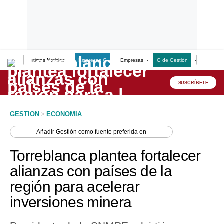
Últimas Noticias
Empresas G
Empresas
G de Gestión
Finanzas
Lo último
Peru Quiosco
SUSCRÍBETE
Portada
GESTION
>
ECONOMIA
Empresas
Añadir
Gestión
como fuente preferida en
Management & Empleo
Torreblanca plantea fortalecer
Economía
alianzas con países de la
región para acelerar
Mercados
inversiones minera
Perú
Política