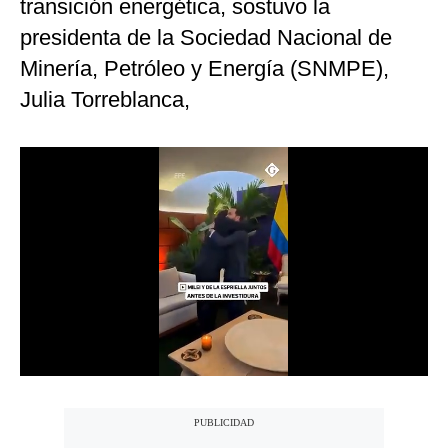
transición energética, sostuvo la
Notas Contratadas
presidenta de la Sociedad Nacional de
Podcast
Minería, Petróleo y Energía (SNMPE),
Julia Torreblanca,
Gestión TV
Videos
Fotogalerías
gestion.pe
¿quiénes
Somos?
Términos
Y
Condiciones
Política
De
Privacidad