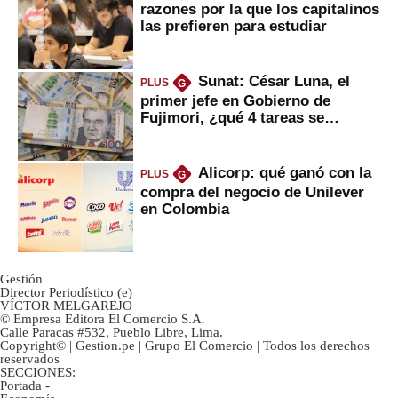
razones por la que los capitalinos
las prefieren para estudiar
Sunat: César Luna, el
PLUS
G
primer jefe en Gobierno de
Fujimori, ¿qué 4 tareas se
marcan urgentes?
Alicorp: qué ganó con la
PLUS
G
compra del negocio de Unilever
en Colombia
Gestión
Director Periodístico (e)
VÍCTOR MELGAREJO
© Empresa Editora El Comercio S.A.
Calle Paracas #532, Pueblo Libre, Lima.
Copyright© | Gestion.pe | Grupo El Comercio | Todos los derechos
reservados
SECCIONES:
Portada
-