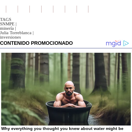
TAGS
SNMPE
|
minería
|
Julia Torreblanca
|
inversiones