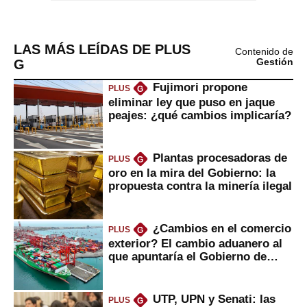
LAS MÁS LEÍDAS DE PLUS
Contenido de
G
Gestión
Fujimori propone
PLUS
G
eliminar ley que puso en jaque
peajes: ¿qué cambios implicaría?
Plantas procesadoras de
PLUS
G
oro en la mira del Gobierno: la
propuesta contra la minería ilegal
¿Cambios en el comercio
PLUS
G
exterior? El cambio aduanero al
que apuntaría el Gobierno de
Fujimori
UTP, UPN y Senati: las
PLUS
G