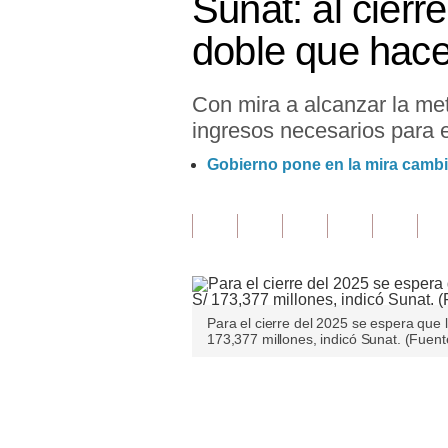
Sunat: al cierr
Finanzas Personales
doble que hac
Inmobiliarias
Con mira a alcanzar la me
Plus G
ingresos necesarios para e
Opinión
Gobierno pone en la mira cambio
Editorial
Pregunta de hoy
Blogs
Tendencias
Para el cierre del 2025 se espera que
173,377 millones, indicó Sunat. (Fuent
Lujo
Viajes
Únete a nuestro canal
Moda