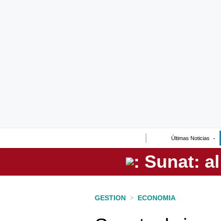
Lo último
Peru Quiosco
Portada
Empresas
Management & Empleo
Economía
Últimas Noticias
Mercados
Perú
Política
GESTION
>
ECONOMIA
Tu Dinero