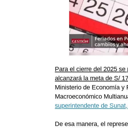
Podcast
Gestión TV
Videos
Fotogalerías
gestion.pe
Para el cierre del 2025 se
¿quiénes
alcanzará la meta de S/ 1
Somos?
Ministerio de Economía y
Términos
Y
Macroeconómico Multianua
Condiciones
superintendente de Sunat,
Política
De
Privacidad
De esa manera, el represe
Politica