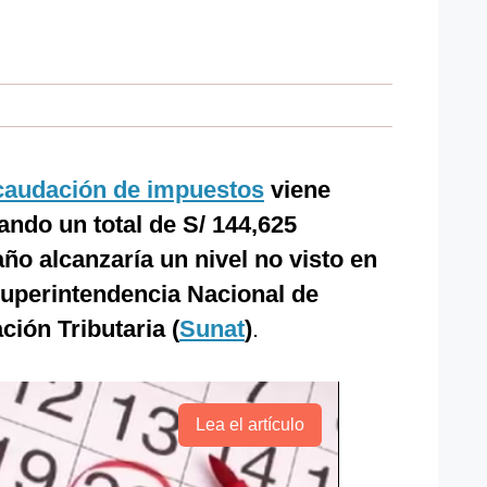
caudación de impuestos
viene
ndo un total de S/ 144,625
 año alcanzaría un nivel no visto en
Superintendencia Nacional de
ión Tributaria (
Sunat
)
.
Lea el artículo