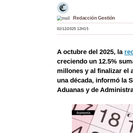
Estilos
Mundo
Redacción Gestión
02/12/2025 12H15
EEUU
México
A octubre del 2025, la
re
España
creciendo un 12.5% suma
Internacional
millones y al finalizar el
Tecnología
una década, informó la 
Aduanas y de Administrac
Club del Suscriptor
Mix
G de Gestión
Notas Contratadas