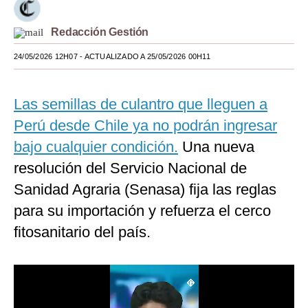
Moda
Redacción Gestión
Estilos
24/05/2026 12H07
- ACTUALIZADO A 25/05/2026 00H11
Mundo
Las semillas de culantro que lleguen a
EEUU
Perú desde Chile ya no podrán ingresar
México
bajo cualquier condición.
Una nueva
España
resolución del Servicio Nacional de
Internacional
Sanidad Agraria (Senasa) fija las reglas
para su importación y refuerza el cerco
Tecnología
fitosanitario del país.
Club del Suscriptor
Mix
G de Gestión