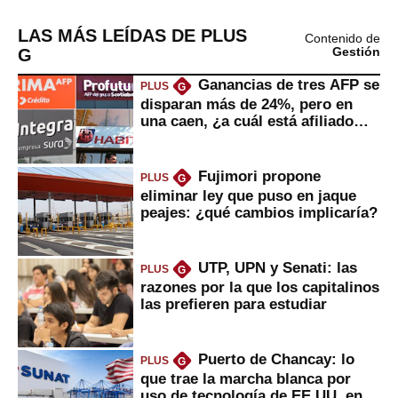
LAS MÁS LEÍDAS DE PLUS
Contenido de
G
Gestión
Ganancias de tres AFP se
PLUS
G
disparan más de 24%, pero en
una caen, ¿a cuál está afiliado
usted?
Fujimori propone
PLUS
G
eliminar ley que puso en jaque
peajes: ¿qué cambios implicaría?
UTP, UPN y Senati: las
PLUS
G
razones por la que los capitalinos
las prefieren para estudiar
Puerto de Chancay: lo
PLUS
G
que trae la marcha blanca por
uso de tecnología de EE.UU. en