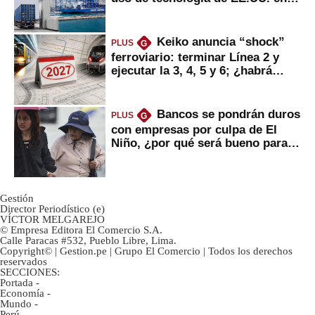
mercancías
Keiko anuncia “shock”
PLUS
G
ferroviario: terminar Línea 2 y
ejecutar la 3, 4, 5 y 6; ¿habrá
avances?
Bancos se pondrán duros
PLUS
G
con empresas por culpa de El
Niño, ¿por qué será bueno para
ahorristas?
Gestión
Director Periodístico (e)
VÍCTOR MELGAREJO
© Empresa Editora El Comercio S.A.
Calle Paracas #532, Pueblo Libre, Lima.
Copyright© | Gestion.pe | Grupo El Comercio | Todos los derechos
reservados
SECCIONES:
Portada
-
Economía
-
Mundo
-
Perú
-