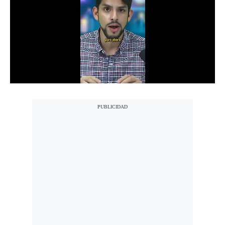
Notas Contratadas
Podcast
Gestión TV
Videos
Fotogalerías
gestion.pe
¿quiénes
Somos?
Términos
Y
Condiciones
Política
De
Privacidad