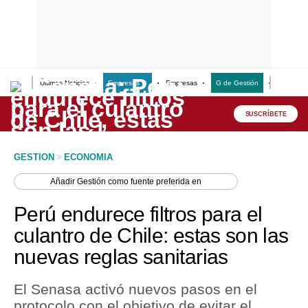
Últimas Noticias
Empresas G
Empresas
G de Gestión
Finanzas
Lo último
Peru Quiosco
SUSCRÍBETE
Portada
GESTION
>
ECONOMIA
Empresas
Añadir
Gestión
como fuente preferida en
Management & Empleo
Perú endurece filtros para el
Economía
culantro de Chile: estas son las
nuevas reglas sanitarias
Mercados
Perú
El Senasa activó nuevos pasos en el
protocolo con el objetivo de evitar el
Política