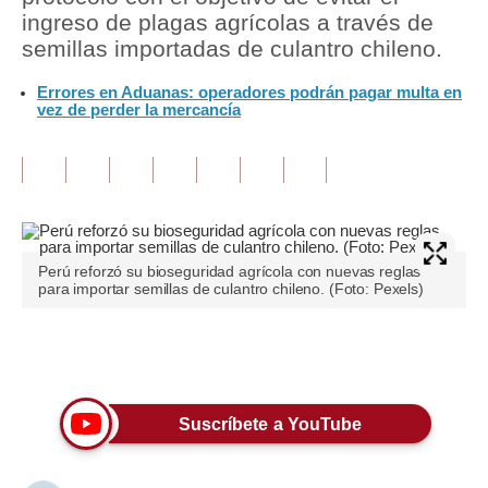
ingreso de plagas agrícolas a través de
Tu Dinero
semillas importadas de culantro chileno.
Finanzas Personales
Errores en Aduanas: operadores podrán pagar multa en
vez de perder la mercancía
Inmobiliarias
Plus G
Opinión
Editorial
Perú reforzó su bioseguridad agrícola con nuevas reglas
para importar semillas de culantro chileno. (Foto: Pexels)
Pregunta de hoy
Blogs
Únete a nuestro canal
Tendencias
Suscríbete a YouTube
Lujo
Viajes