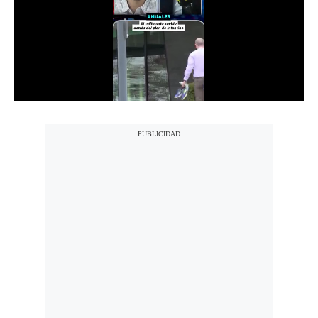
Notas Contratadas
Podcast
Gestión TV
Videos
Fotogalerías
gestion.pe
¿quiénes
Somos?
Términos
Y
Condiciones
Política
De
Privacidad