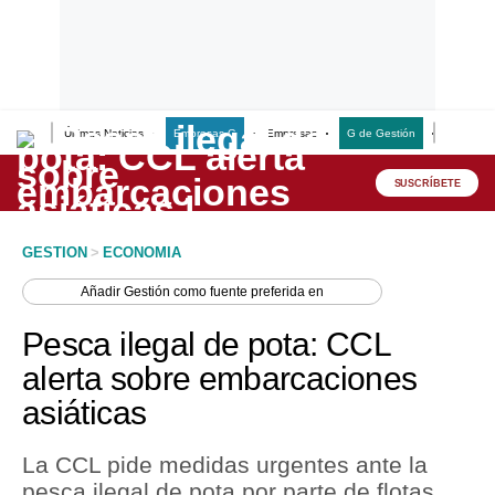
Últimas Noticias
Empresas G
Empresas
G de Gestión
Finanzas
Lo último
Peru Quiosco
SUSCRÍBETE
Portada
GESTION
>
ECONOMIA
Empresas
Añadir
Gestión
como fuente preferida en
Management & Empleo
Pesca ilegal de pota: CCL
Economía
alerta sobre embarcaciones
asiáticas
Mercados
Perú
La CCL pide medidas urgentes ante la
pesca ilegal de pota por parte de flotas
Política