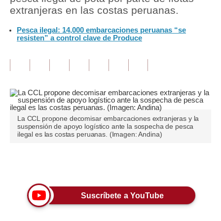
extranjeras en las costas peruanas.
Tu Dinero
Pesca ilegal: 14,000 embarcaciones peruanas “se
resisten” a control clave de Produce
Finanzas Personales
Inmobiliarias
Plus G
Opinión
Editorial
La CCL propone decomisar embarcaciones extranjeras y la
suspensión de apoyo logístico ante la sospecha de pesca
ilegal es las costas peruanas. (Imagen: Andina)
Pregunta de hoy
Blogs
Únete a nuestro canal
Tendencias
Suscríbete a YouTube
Lujo
Viajes