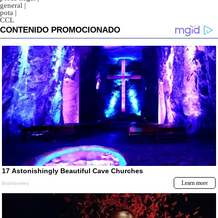
general
|
pota
|
CCL