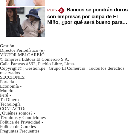
Bancos se pondrán duros
PLUS
G
con empresas por culpa de El
Niño, ¿por qué será bueno para
ahorristas?
Gestión
Director Periodístico (e)
VÍCTOR MELGAREJO
© Empresa Editora El Comercio S.A.
Calle Paracas #532, Pueblo Libre, Lima.
Copyright© | Gestion.pe | Grupo El Comercio | Todos los derechos
reservados
SECCIONES:
Portada
-
Economía
-
Mundo
-
Perú
-
Tu Dinero
-
Tecnología
CONTACTO:
¿Quiénes somos?
-
Términos y Condiciones
-
Política de Privacidad
-
Politica de Cookies
-
Preguntas Frecuentes