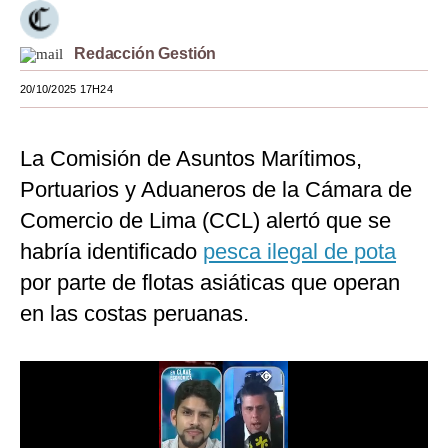
Moda
Redacción Gestión
Estilos
20/10/2025 17H24
Mundo
EEUU
La Comisión de Asuntos Marítimos,
Portuarios y Aduaneros de la Cámara de
México
Comercio de Lima (CCL) alertó que se
España
habría identificado
pesca ilegal de pota
Internacional
por parte de flotas asiáticas que operan
en las costas peruanas.
Tecnología
Club del Suscriptor
Mix
G de Gestión