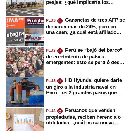
peajes: ¿qué implicaría los
usuarios?
Ganancias de tres AFP se
PLUS
G
disparan más de 24%, pero en
una caen, ¿a cuál está afiliado
usted?
Perú se “bajó del barco”
PLUS
G
de crecimiento de países
emergentes: esto se perdió desde
2022
HD Hyundai quiere darle
PLUS
G
un giro a la industria naval en
Perú: los 2 grandes pasos que
daría
Peruanos que venden
PLUS
G
propiedades, reciben herencia o
utilidades: ¿cuál es su nueva
inversión clave?