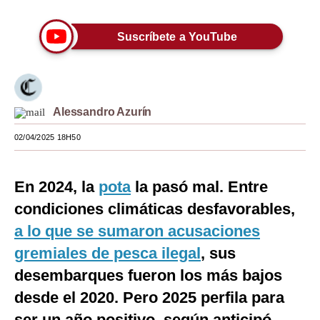
Moda
Suscríbete a YouTube
Estilos
Mundo
EEUU
Alessandro Azurín
México
02/04/2025 18H50
España
En 2024, la
pota
la pasó mal. Entre
Internacional
condiciones climáticas desfavorables,
Tecnología
a lo que se sumaron acusaciones
Club del Suscriptor
gremiales de pesca ilegal
, sus
desembarques fueron los más bajos
Mix
desde el 2020. Pero 2025 perfila para
G de Gestión
ser un año positivo, según anticipó