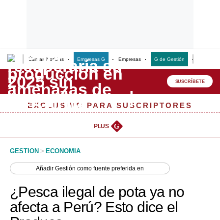
Últimas Noticias
Empresas G
Empresas
G de Gestión
Finanzas
Lo último
Peru Quiosco
SUSCRÍBETE
Portada
EXCLUSIVO PARA SUSCRIPTORES
Empresas
PLUS
G
Management & Empleo
GESTION
>
ECONOMIA
Economía
Añadir
Gestión
como fuente preferida en
Mercados
¿Pesca ilegal de pota ya no
Perú
afecta a Perú? Esto dice el
Política