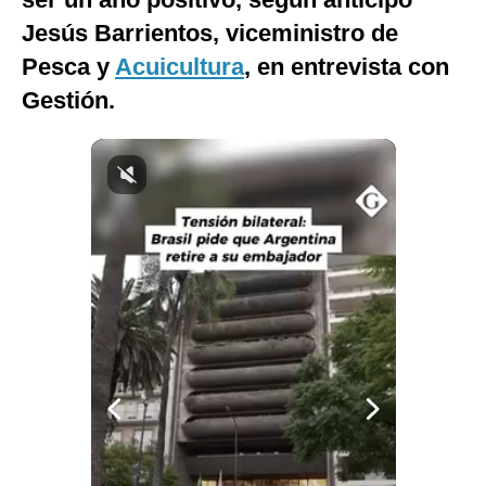
Notas Contratadas
Jesús Barrientos, viceministro de
Pesca y
Acuicultura
, en entrevista con
Podcast
Gestión.
Gestión TV
Videos
Fotogalerías
gestion.pe
¿quiénes
Somos?
Términos
Y
Condiciones
Política
De
Privacidad