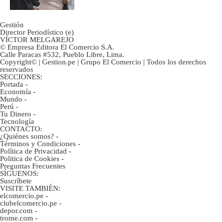
Gestión
Director Periodístico (e)
VÍCTOR MELGAREJO
© Empresa Editora El Comercio S.A.
Calle Paracas #532, Pueblo Libre, Lima.
Copyright© | Gestion.pe | Grupo El Comercio | Todos los derechos
reservados
SECCIONES:
Portada
-
Economía
-
Mundo
-
Perú
-
Tu Dinero
-
Tecnología
CONTACTO:
¿Quiénes somos?
-
Términos y Condiciones
-
Política de Privacidad
-
Politica de Cookies
-
Preguntas Frecuentes
SÍGUENOS:
Suscríbete
VISITE TAMBIÉN:
elcomercio.pe
-
clubelcomercio.pe
-
depor.com
-
trome.com
-