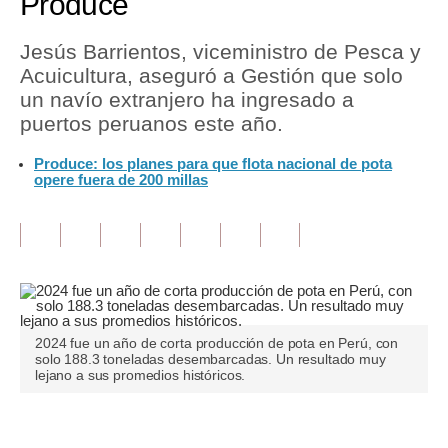
Produce
Tu Dinero
Jesús Barrientos, viceministro de Pesca y
Acuicultura, aseguró a Gestión que solo
Finanzas Personales
un navío extranjero ha ingresado a
Inmobiliarias
puertos peruanos este año.
Plus G
Produce: los planes para que flota nacional de pota
opere fuera de 200 millas
Opinión
Editorial
Pregunta de hoy
Blogs
2024 fue un año de corta producción de pota en Perú, con
Tendencias
solo 188.3 toneladas desembarcadas. Un resultado muy
lejano a sus promedios históricos.
Lujo
Viajes
Únete a nuestro canal