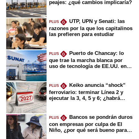
peajes: ¿qué cambios implicaría?
UTP, UPN y Senati: las
PLUS
G
razones por la que los capitalinos
las prefieren para estudiar
Puerto de Chancay: lo
PLUS
G
que trae la marcha blanca por
uso de tecnología de EE.UU. en
mercancías
Keiko anuncia “shock”
PLUS
G
ferroviario: terminar Línea 2 y
ejecutar la 3, 4, 5 y 6; ¿habrá
avances?
Bancos se pondrán duros
PLUS
G
con empresas por culpa de El
Niño, ¿por qué será bueno para
ahorristas?