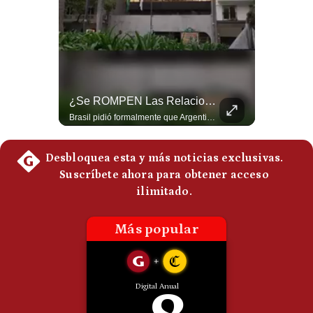
Politica
De
Cookies
Preguntas
Frecuentes
Netanyahu RECHAZA El Plan De Trump Para Gaza | Gestión Mundo
¿Se ROMPEN Las Relaciones Entre Brasil Y Argentina? | Gestión Mundo
El primer ministro israelí, Benjamín Netanyahu, aclaró que Israel NO ha aceptado la propuesta respaldada por Estados Unidos sobre el futuro y la desmilitarización de Gaza. ¿Se rompe la alianza estratégica entre Washington y Tel Aviv? #Netanyahu #Israel #Trump #Gaza #EstadosUnidos #Geopolitica #NoticiasInternacionales #Shorts 👉 Suscríbete y activa la campana para no perderte nuestro análisis diario. 🌎 Síguenos en nuestras redes sociales: 📌 Web oficial: https://gestion.pe/mundo/ 📌 LinkedIn: http://bit.ly/3HYIET0 📌 X (Twitter): http://bit.ly/4noZtX9 📌 TikTok: http://bit.ly/4evB6TO
Brasil pidió formalmente que Argentina retire a su embajador tras los cruces verbales entre Javier Milei y Lula da Silva. La crisis bilateral alcanza su punto más crítico en años. #PoliticaLatinoamericana #CrisisDiplomatica #MileiVsLula #BuenosAires #NoticiasDeHoy #Shorts 👉 Suscríbete y activa la campana para no perderte nuestro análisis diario. 🌎 Síguenos en nuestras redes sociales: 📌 Web oficial: https://gestion.pe/mundo/ 📌 LinkedIn: http://bit.ly/3HYIET0 📌 X (Twitter): http://bit.ly/4noZtX9 📌 TikTok: http://bit.ly/4evB6TO