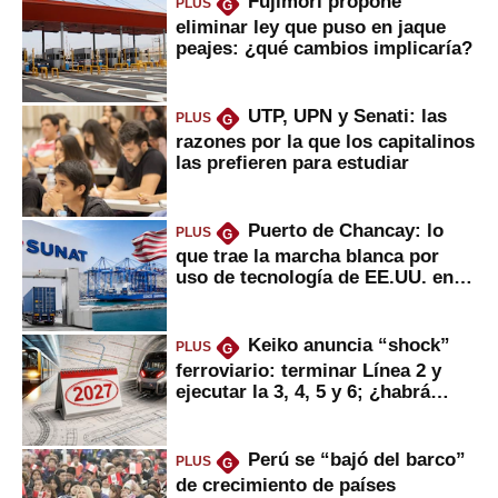
Fujimori propone
PLUS
G
eliminar ley que puso en jaque
peajes: ¿qué cambios implicaría?
UTP, UPN y Senati: las
PLUS
G
razones por la que los capitalinos
las prefieren para estudiar
Puerto de Chancay: lo
PLUS
G
que trae la marcha blanca por
uso de tecnología de EE.UU. en
mercancías
Keiko anuncia “shock”
PLUS
G
ferroviario: terminar Línea 2 y
ejecutar la 3, 4, 5 y 6; ¿habrá
avances?
Perú se “bajó del barco”
PLUS
G
de crecimiento de países