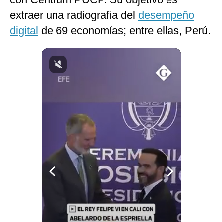
Notas Contratadas
extraer una radiografía del
desempeño
digital
de 69 economías; entre ellas, Perú.
Podcast
Gestión TV
Videos
Fotogalerías
gestion.pe
¿quiénes
Somos?
Términos
Y
Condiciones
Política
De
Privacidad