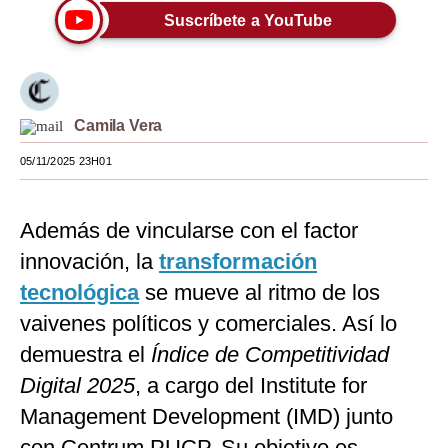
Suscríbete a YouTube
Moda
Estilos
Mundo
Camila Vera
EEUU
05/11/2025 23H01
México
Además de vincularse con el factor
España
innovación, la
transformación
Internacional
tecnológica
se mueve al ritmo de los
Tecnología
vaivenes políticos y comerciales. Así lo
Club del Suscriptor
demuestra el
Índice de Competitividad
Digital 2025
, a cargo del Institute for
Mix
Management Development (IMD) junto
G de Gestión
con Centrum PUCP. Su objetivo es