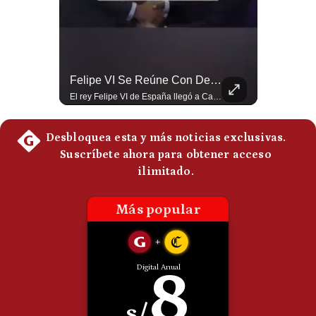
Politica
De
Cookies
Preguntas
Frecuentes
¿Irán Se Está Convirtiendo En Un Régimen Militar? | #radar24
Felipe VI Se Reúne Con De La Espriella Antes De La Investidura | Gestión Mundo
Esteban Silva, politólogo internacional, señala que algunos analistas consideran que la estructura religiosa iraní estaría sirviendo para sostener el poder de una cúpula militar. Explica que la Guardia Revolucionaria está aumentando su influencia sobre la seguridad, las decisiones estratégicas y hasta asuntos económicos como el estrecho de Ormuz. #Iran #GuardiaRevolucionaria #Geopolitica #NoticiasInternacionales #Shorts 👉 Suscríbete y activa la campana para no perderte nuestro análisis diario. 🌎 Síguenos en nuestras redes sociales: 📌 Web oficial: https://gestion.pe/mundo/ 📌 LinkedIn: http://bit.ly/3HYIET0 📌 X (Twitter): http://bit.ly/4noZtX9 📌 TikTok: http://bit.ly/4evB6TO
El rey Felipe VI de España llegó a Cali para reunirse con el presidente electo de Colombia, Abelardo de la Espriella, horas antes de su histórica investidura presidencial. Un encuentro clave que refuerza las relaciones diplomáticas y bilaterales entre ambas naciones antes de la ceremonia oficial. ¿Qué opinas sobre el papel diplomático de España en la política latinoamericana? #FelipeVI #DeLaEspriella #Colombia #Espana #PoliticaInternacional #Shorts 👉 Suscríbete y activa la campana para no perderte nuestro análisis diario. 🌎 Síguenos en nuestras redes sociales: 📌 Web oficial: https://gestion.pe/mundo/ 📌 LinkedIn: http://bit.ly/3HYIET0 📌 X (Twitter): http://bit.ly/4noZtX9 📌 TikTok: http://bit.ly/4evB6TO