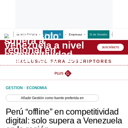
Últimas Noticias
Empresas G
Empresas
G de Gestión
Finanzas
Lo último
Peru Quiosco
SUSCRÍBETE
Portada
EXCLUSIVO PARA SUSCRIPTORES
Empresas
PLUS
G
Management & Empleo
GESTION
>
ECONOMIA
Economía
Añadir
Gestión
como fuente preferida en
Mercados
Perú “offline” en competitividad
Perú
digital: solo supera a Venezuela
Política