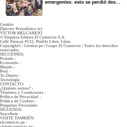
emergentes: esto se perdió desde
2022
Gestión
Director Periodístico (e)
VÍCTOR MELGAREJO
© Empresa Editora El Comercio S.A.
Calle Paracas #532, Pueblo Libre, Lima.
Copyright© | Gestion.pe | Grupo El Comercio | Todos los derechos
reservados
SECCIONES:
Portada
-
Economía
-
Mundo
-
Perú
-
Tu Dinero
-
Tecnología
CONTACTO:
¿Quiénes somos?
-
Términos y Condiciones
-
Política de Privacidad
-
Politica de Cookies
-
Preguntas Frecuentes
SÍGUENOS:
Suscríbete
VISITE TAMBIÉN:
elcomercio.pe
-
clubelcomercio.pe
-