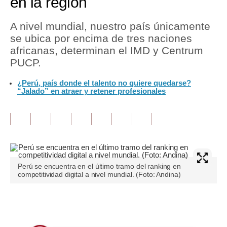
en la región
Tu Dinero
A nivel mundial, nuestro país únicamente
se ubica por encima de tres naciones
Finanzas Personales
africanas, determinan el IMD y Centrum
Inmobiliarias
PUCP.
Plus G
¿Perú, país donde el talento no quiere quedarse?
“Jalado” en atraer y retener profesionales
Opinión
Editorial
Pregunta de hoy
Blogs
Perú se encuentra en el último tramo del ranking en
competitividad digital a nivel mundial. (Foto: Andina)
Tendencias
Lujo
Únete a nuestro canal
Viajes