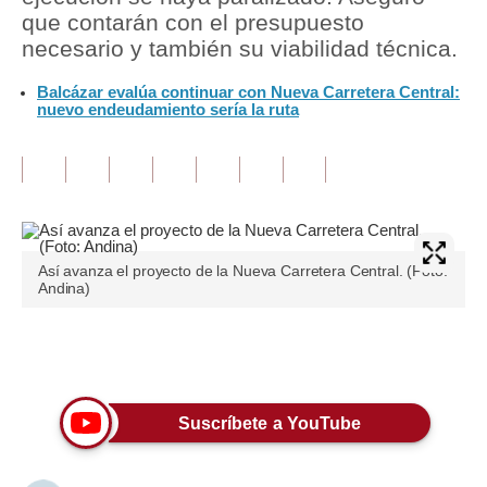
que contarán con el presupuesto
Tu Dinero
necesario y también su viabilidad técnica.
Finanzas Personales
Balcázar evalúa continuar con Nueva Carretera Central:
nuevo endeudamiento sería la ruta
Inmobiliarias
Plus G
Opinión
Editorial
Así avanza el proyecto de la Nueva Carretera Central. (Foto:
Andina)
Pregunta de hoy
Blogs
Únete a nuestro canal
Tendencias
Suscríbete a YouTube
Lujo
Viajes