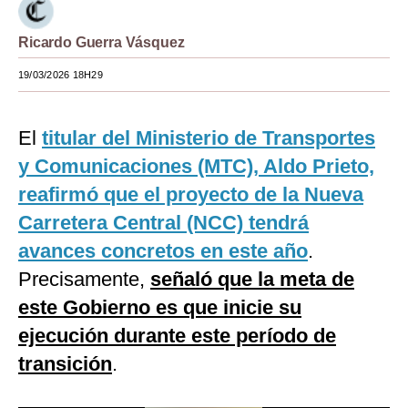
Moda
Ricardo Guerra Vásquez
Estilos
19/03/2026 18H29
Mundo
El
titular del Ministerio de Transportes
EEUU
y Comunicaciones (MTC), Aldo Prieto,
México
reafirmó que el proyecto de la Nueva
España
Carretera Central (NCC) tendrá
Internacional
avances concretos en este año
.
Precisamente,
señaló que la meta de
Tecnología
este Gobierno es que inicie su
Club del Suscriptor
ejecución durante este período de
Mix
transición
.
G de Gestión