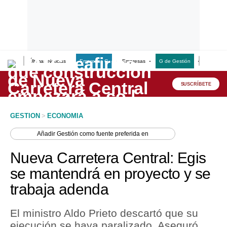
Últimas Noticias
Empresas G
Empresas
G de Gestión
Finanzas
Lo último
Peru Quiosco
SUSCRÍBETE
Portada
GESTION
>
ECONOMIA
Empresas
Añadir
Gestión
como fuente preferida en
Management & Empleo
Nueva Carretera Central: Egis
Economía
se mantendrá en proyecto y se
trabaja adenda
Mercados
Perú
El ministro Aldo Prieto descartó que su
ejecución se haya paralizado. Aseguró
Política