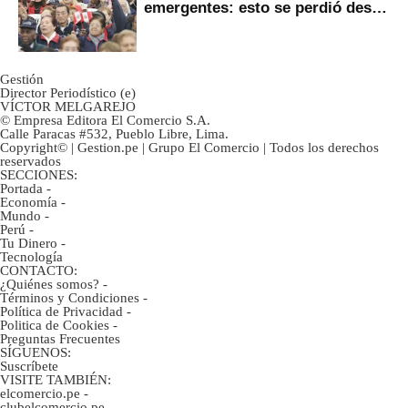
emergentes: esto se perdió desde
2022
Gestión
Director Periodístico (e)
VÍCTOR MELGAREJO
© Empresa Editora El Comercio S.A.
Calle Paracas #532, Pueblo Libre, Lima.
Copyright© | Gestion.pe | Grupo El Comercio | Todos los derechos
reservados
SECCIONES:
Portada
-
Economía
-
Mundo
-
Perú
-
Tu Dinero
-
Tecnología
CONTACTO:
¿Quiénes somos?
-
Términos y Condiciones
-
Política de Privacidad
-
Politica de Cookies
-
Preguntas Frecuentes
SÍGUENOS:
Suscríbete
VISITE TAMBIÉN:
elcomercio.pe
-
clubelcomercio.pe
-