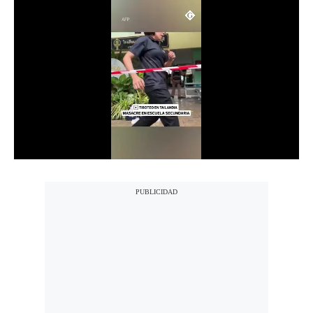
Notas Contratadas
Podcast
Gestión TV
Videos
Fotogalerías
gestion.pe
¿quiénes
Somos?
Términos
Y
Condiciones
Política
De
Privacidad