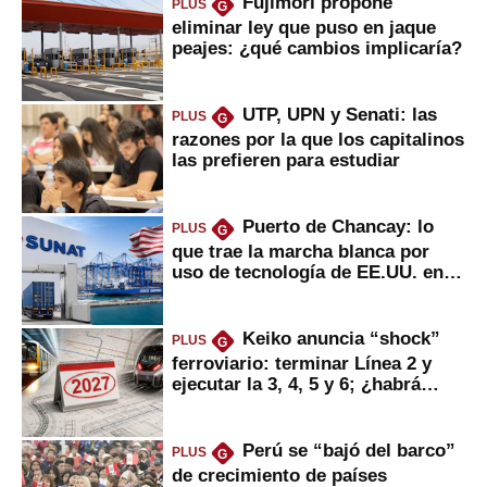
Fujimori propone
PLUS
G
eliminar ley que puso en jaque
peajes: ¿qué cambios implicaría?
UTP, UPN y Senati: las
PLUS
G
razones por la que los capitalinos
las prefieren para estudiar
Puerto de Chancay: lo
PLUS
G
que trae la marcha blanca por
uso de tecnología de EE.UU. en
mercancías
Keiko anuncia “shock”
PLUS
G
ferroviario: terminar Línea 2 y
ejecutar la 3, 4, 5 y 6; ¿habrá
avances?
Perú se “bajó del barco”
PLUS
G
de crecimiento de países