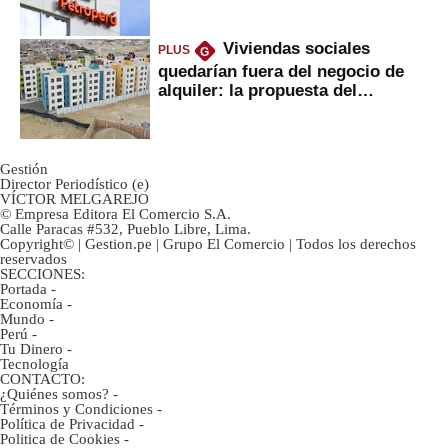
Viviendas sociales
PLUS
G
quedarían fuera del negocio de
alquiler: la propuesta del
gobierno
Gestión
Director Periodístico (e)
VÍCTOR MELGAREJO
© Empresa Editora El Comercio S.A.
Calle Paracas #532, Pueblo Libre, Lima.
Copyright© | Gestion.pe | Grupo El Comercio | Todos los derechos
reservados
SECCIONES:
Portada
-
Economía
-
Mundo
-
Perú
-
Tu Dinero
-
Tecnología
CONTACTO:
¿Quiénes somos?
-
Términos y Condiciones
-
Política de Privacidad
-
Politica de Cookies
-