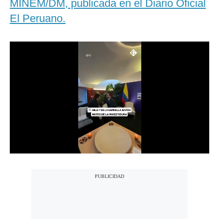
MINEM/DM, publicada en el Diario Oficial
Notas Contratadas
El Peruano.
Podcast
Gestión TV
Videos
Fotogalerías
gestion.pe
¿quiénes
Somos?
Términos
Y
Condiciones
Política
De
Privacidad