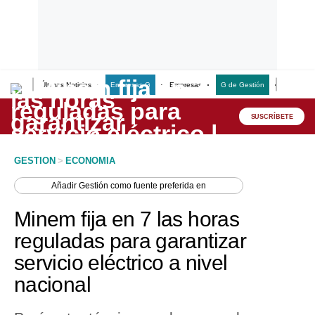
Últimas Noticias
Empresas G
Empresas
G de Gestión
Finanzas
Lo último
Peru Quiosco
SUSCRÍBETE
Portada
GESTION
>
ECONOMIA
Empresas
Añadir
Gestión
como fuente preferida en
Management & Empleo
Minem fija en 7 las horas
Economía
reguladas para garantizar
servicio eléctrico a nivel
Mercados
nacional
Perú
Política