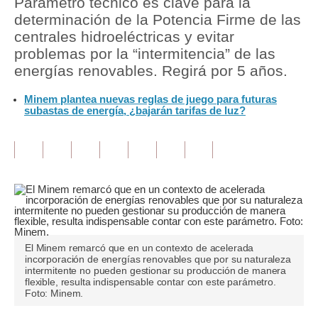
Parámetro técnico es clave para la
determinación de la Potencia Firme de las
Tu Dinero
centrales hidroeléctricas y evitar
problemas por la “intermitencia” de las
Finanzas Personales
energías renovables. Regirá por 5 años.
Inmobiliarias
Minem plantea nuevas reglas de juego para futuras
subastas de energía, ¿bajarán tarifas de luz?
Plus G
Opinión
Editorial
Pregunta de hoy
Blogs
El Minem remarcó que en un contexto de acelerada
Tendencias
incorporación de energías renovables que por su naturaleza
intermitente no pueden gestionar su producción de manera
flexible, resulta indispensable contar con este parámetro.
Lujo
Foto: Minem.
Viajes