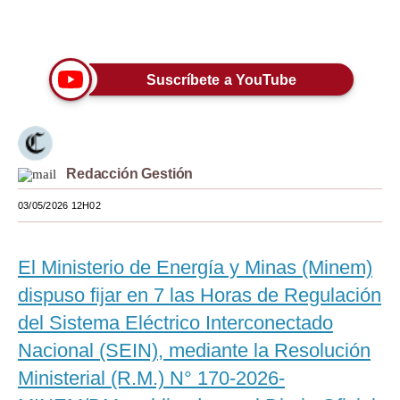
Únete a nuestro canal
Moda
Estilos
Suscríbete a YouTube
Mundo
EEUU
México
Redacción Gestión
España
03/05/2026 12H02
Internacional
El Ministerio de Energía y Minas (Minem)
Tecnología
dispuso fijar en 7 las Horas de Regulación
Club del Suscriptor
del Sistema Eléctrico Interconectado
Nacional (SEIN), mediante la Resolución
Mix
Ministerial (R.M.) N° 170-2026-
G de Gestión