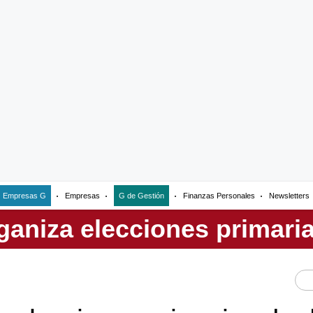
Empresas G
Empresas
G de Gestión
Finanzas Personales
Newsletters