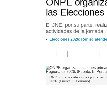
ONPE organiza 
Finanzas Personales
las Elecciones
Inmobiliarias
El JNE, por su parte, reali
Plus G
actividades de la jornada.
Opinión
Elecciones 2026: Reniec atende
Editorial
Pregunta de hoy
Blogs
Tendencias
ONPE organiza elecciones primarias d
2026. (Fuente: El Peruano)
Lujo
Viajes
Únete a nuestro canal
Moda