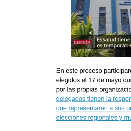
Podcast
Gestión TV
Videos
Fotogalerías
gestion.pe
En este proceso participa
¿quiénes
elegidos el 17 de mayo dur
Somos?
por las propias organizaci
Términos
Y
delegados tienen la respon
Condiciones
que representarán a sus o
Política
De
elecciones regionales y mu
Privacidad
Politica