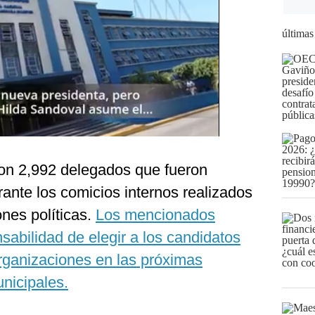
últimas
ron 2,992 delegados que fueron
ante los comicios internos realizados
ones políticas.
Los mencionados
sabilidad de elegir a los candidatos
rganizaciones en las próximas
nicipales.