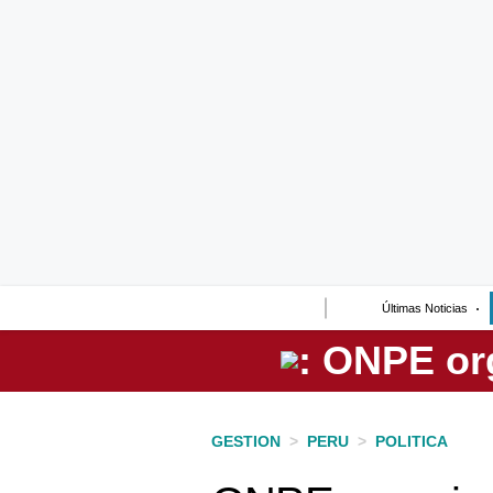
Lo último
Peru Quiosco
Portada
Empresas
Management & Empleo
Economía
Últimas Noticias
Mercados
Perú
Política
GESTION
>
PERU
>
POLITICA
Tu Dinero