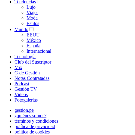
Tendencias
Lujo
Viajes
Moda
Estilos
Mundo
EEUU
México
España
Internacional
Tecnología
Club del Suscriptor
Mix
G de Gestión
Notas Contratadas
Podcast
Gestión TV
Videos
Fotogalerías
gestion.pe
¿quiénes somos?
términos y condiciones
política de privacidad
politica de cookies