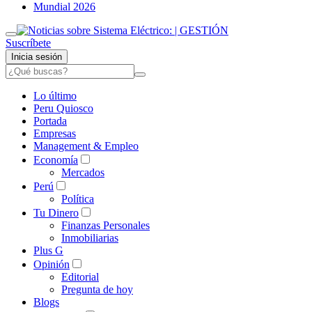
Mundial 2026
Suscríbete
Inicia sesión
Lo último
Peru Quiosco
Portada
Empresas
Management & Empleo
Economía
Mercados
Perú
Política
Tu Dinero
Finanzas Personales
Inmobiliarias
Plus G
Opinión
Editorial
Pregunta de hoy
Blogs