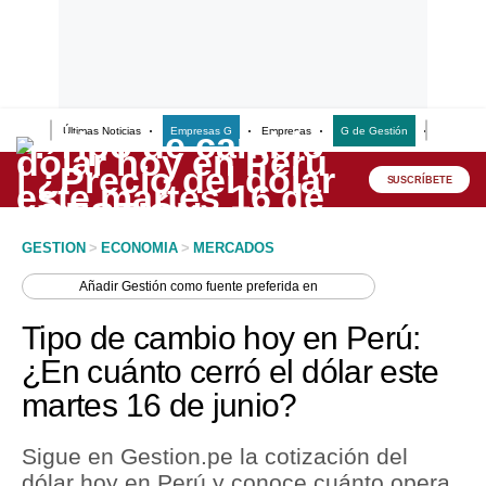
Últimas Noticias
Empresas G
Empresas
G de Gestión
Finanzas
Lo último
Peru Quiosco
SUSCRÍBETE
Portada
GESTION
>
ECONOMIA
>
MERCADOS
Empresas
Añadir
Gestión
como fuente preferida en
Management & Empleo
Tipo de cambio hoy en Perú:
Economía
¿En cuánto cerró el dólar este
martes 16 de junio?
Mercados
Perú
Sigue en Gestion.pe la cotización del
dólar hoy en Perú y conoce cuánto opera
Política