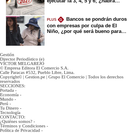
ejecutar la 3, 4, 5 y 6; ¿habrá
avances?
Bancos se pondrán duros
PLUS
G
con empresas por culpa de El
Niño, ¿por qué será bueno para
ahorristas?
Gestión
Director Periodístico (e)
VÍCTOR MELGAREJO
© Empresa Editora El Comercio S.A.
Calle Paracas #532, Pueblo Libre, Lima.
Copyright© | Gestion.pe | Grupo El Comercio | Todos los derechos
reservados
SECCIONES:
Portada
-
Economía
-
Mundo
-
Perú
-
Tu Dinero
-
Tecnología
CONTACTO:
¿Quiénes somos?
-
Términos y Condiciones
-
Política de Privacidad
-