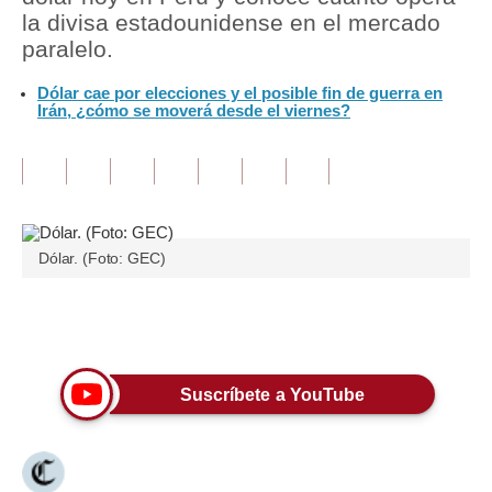
la divisa estadounidense en el mercado
Tu Dinero
paralelo.
Finanzas Personales
Dólar cae por elecciones y el posible fin de guerra en
Irán, ¿cómo se moverá desde el viernes?
Inmobiliarias
Plus G
Opinión
Dólar. (Foto: GEC)
Editorial
Pregunta de hoy
Únete a nuestro canal
Blogs
Tendencias
Suscríbete a YouTube
Lujo
Viajes