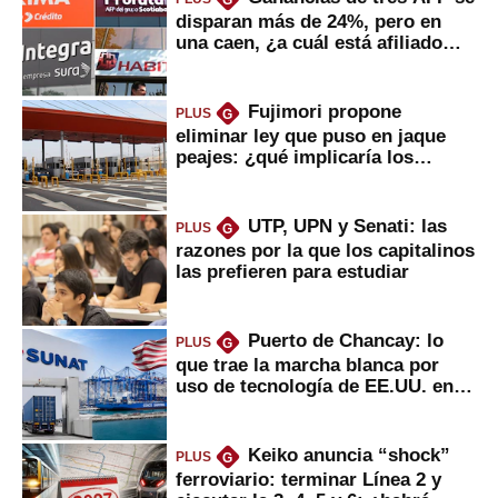
G
disparan más de 24%, pero en
una caen, ¿a cuál está afiliado
usted?
Fujimori propone
PLUS
G
eliminar ley que puso en jaque
peajes: ¿qué implicaría los
usuarios?
UTP, UPN y Senati: las
PLUS
G
razones por la que los capitalinos
las prefieren para estudiar
Puerto de Chancay: lo
PLUS
G
que trae la marcha blanca por
uso de tecnología de EE.UU. en
mercancías
Keiko anuncia “shock”
PLUS
G
ferroviario: terminar Línea 2 y