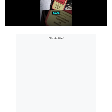
Notas Contratadas
Podcast
Gestión TV
Videos
Fotogalerías
gestion.pe
¿quiénes
Somos?
Términos
Y
Condiciones
Política
De
Privacidad