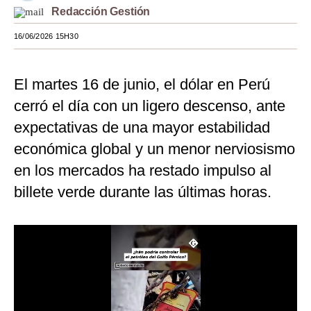
Redacción Gestión
Moda
16/06/2026 15H30
Estilos
Mundo
El martes 16 de junio, el dólar en Perú
cerró el día con un ligero descenso, ante
EEUU
expectativas de una mayor estabilidad
México
económica global y un menor nerviosismo
España
en los mercados ha restado impulso al
Internacional
billete verde durante las últimas horas.
Tecnología
Club del Suscriptor
Mix
G de Gestión