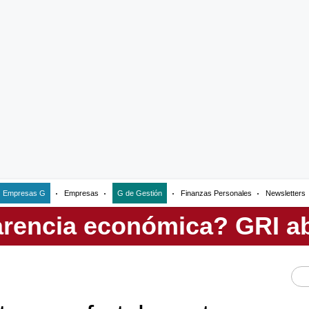
Empresas G
Empresas
G de Gestión
Finanzas Personales
Newsletters