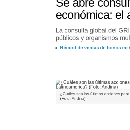
Se abre consult
Finanzas Personales
económica: el 
Inmobiliarias
La consulta global del GRI
Plus G
públicos y organismos mult
Opinión
Récord de ventas de bonos en A
Editorial
Pregunta de hoy
Blogs
Tendencias
¿Cuáles son las últimas acciones para
(Foto: Andina)
Lujo
Viajes
Únete a nuestro canal
Moda