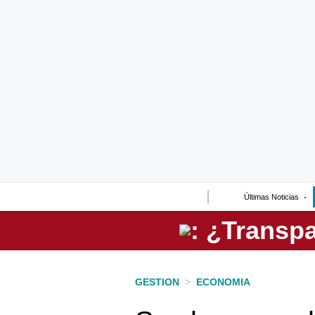
Lo último
Peru Quiosco
Portada
Empresas
Management & Empleo
Economía
Últimas Noticias
Mercados
Perú
Política
GESTION
>
ECONOMIA
Tu Dinero