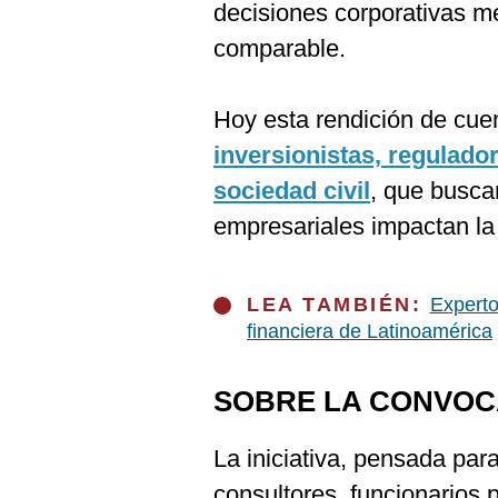
De
decisiones corporativas m
Cookies
comparable.
Preguntas
Frecuentes
Hoy esta rendición de cu
inversionistas, regulado
sociedad civil
, que busca
empresariales impactan la 
LEA TAMBIÉN:
Experto
financiera de Latinoamérica
SOBRE LA CONVOC
La iniciativa, pensada par
consultores, funcionarios 