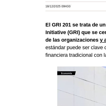
Estilos
18/12/2025 09H30
Mundo
EEUU
El GRI 201 se trata de u
Initiative (GRI) que se 
México
de las organizaciones
y 
España
estándar puede ser clave c
Internacional
financiera tradicional con l
Tecnología
Club del Suscriptor
Mix
G de Gestión
Notas Contratadas