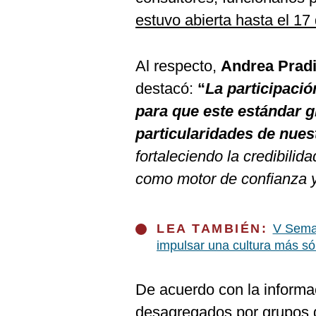
estuvo abierta hasta el 17
Al respecto,
Andrea Pradi
destacó:
“
La participació
para que este estándar g
particularidades de nue
fortaleciendo la credibili
como motor de confianza y
LEA TAMBIÉN:
V Sema
impulsar una cultura más só
De acuerdo con la informaci
desagregados por grupos d