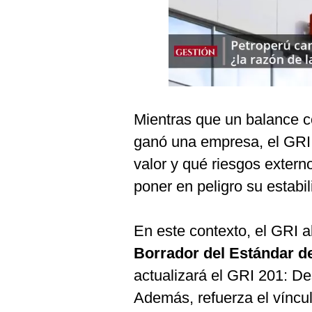
Podcast
Gestión TV
Videos
Fotogalerías
Mientras que un balance c
ganó una empresa, el GRI 
gestion.pe
valor y qué riesgos extern
¿quiénes
poner en peligro su estabil
Somos?
Términos
Y
En este contexto, el GRI a
Condiciones
Borrador del Estándar d
Política
De
actualizará el GRI 201: 
Privacidad
Además, refuerza el víncul
Politica