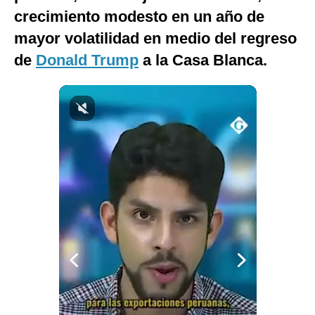
crecimiento modesto en un año de
Notas Contratadas
mayor volatilidad en medio del regreso
Podcast
de
Donald Trump
a la Casa Blanca.
Gestión TV
Videos
Fotogalerías
gestion.pe
¿quiénes
Somos?
Términos
Y
Condiciones
Política
De
Privacidad