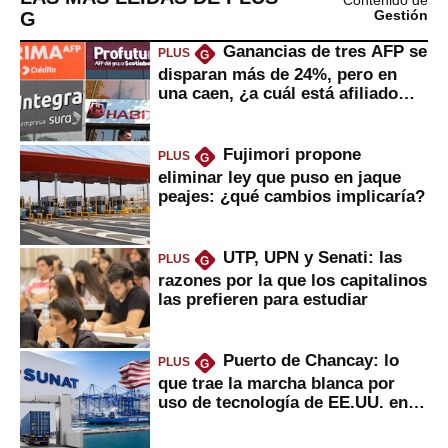
Contenido de
G
Gestión
Ganancias de tres AFP se
PLUS
G
disparan más de 24%, pero en
una caen, ¿a cuál está afiliado
usted?
Fujimori propone
PLUS
G
eliminar ley que puso en jaque
peajes: ¿qué cambios implicaría?
UTP, UPN y Senati: las
PLUS
G
razones por la que los capitalinos
las prefieren para estudiar
Puerto de Chancay: lo
PLUS
G
que trae la marcha blanca por
uso de tecnología de EE.UU. en
mercancías