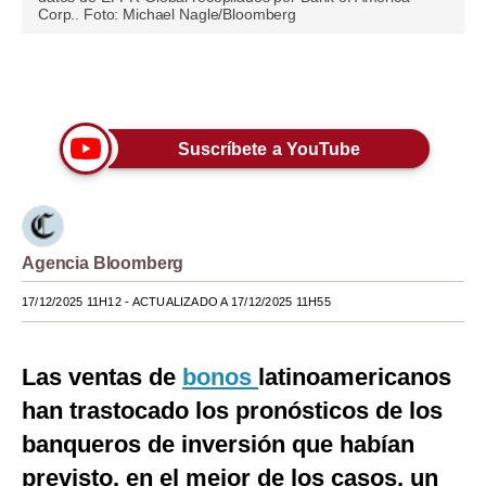
Corp.. Foto: Michael Nagle/Bloomberg
Moda
Estilos
Únete a nuestro canal
Mundo
Suscríbete a YouTube
EEUU
México
España
Agencia Bloomberg
Internacional
17/12/2025 11H12
- ACTUALIZADO A 17/12/2025 11H55
Tecnología
Las ventas de
bonos
latinoamericanos
Club del Suscriptor
han trastocado los pronósticos de los
Mix
banqueros de inversión que habían
G de Gestión
previsto, en el mejor de los casos, un