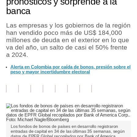
pronósticos y sorprende a la
banca
Tu Dinero
Finanzas Personales
Las empresas y los gobiernos de la región
han vendido poco más de US$ 184,000
Inmobiliarias
millones de deuda en el exterior en lo que
va del año, un salto de casi el 50% frente
Plus G
a 2024.
Opinión
Alerta en Colombia por caída de bonos, presión sobre el
peso y mayor incertidumbre electoral
Editorial
Pregunta de hoy
Blogs
Tendencias
Lujo
Los fondos de bonos de países en desarrollo registraron
entradas de capital en 34 de las últimas 35 semanas, según
Viajes
datos de EPFR Global recopilados por Bank of America