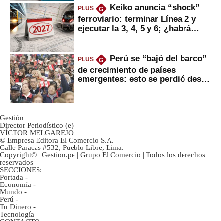
Keiko anuncia “shock”
PLUS
G
ferroviario: terminar Línea 2 y
ejecutar la 3, 4, 5 y 6; ¿habrá
avances?
Perú se “bajó del barco”
PLUS
G
de crecimiento de países
emergentes: esto se perdió desde
2022
Gestión
Director Periodístico (e)
VÍCTOR MELGAREJO
© Empresa Editora El Comercio S.A.
Calle Paracas #532, Pueblo Libre, Lima.
Copyright© | Gestion.pe | Grupo El Comercio | Todos los derechos
reservados
SECCIONES:
Portada
-
Economía
-
Mundo
-
Perú
-
Tu Dinero
-
Tecnología