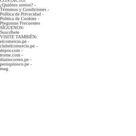
CONTACTO:
¿Quiénes somos?
-
Términos y Condiciones
-
Política de Privacidad
-
Politica de Cookies
-
Preguntas Frecuentes
SÍGUENOS:
Suscríbete
VISITE TAMBIÉN:
elcomercio.pe
-
clubelcomercio.pe
-
depor.com
-
trome.com
-
diariocorreo.pe
-
peruquiosco.pe
-
mag