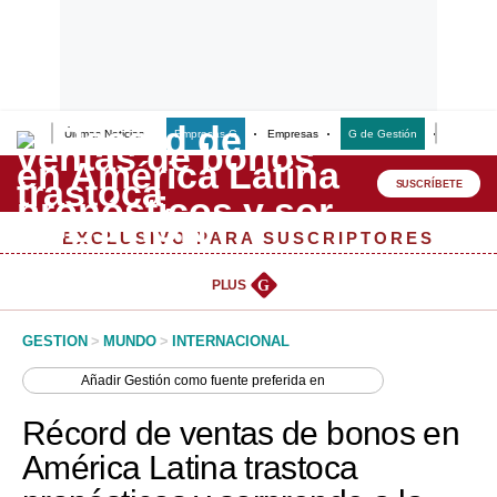
Últimas Noticias
Empresas G
Empresas
G de Gestión
Finanzas
Lo último
Peru Quiosco
SUSCRÍBETE
Portada
EXCLUSIVO PARA SUSCRIPTORES
Empresas
PLUS
G
Management & Empleo
GESTION
>
MUNDO
>
INTERNACIONAL
Economía
Añadir
Gestión
como fuente preferida en
Mercados
Récord de ventas de bonos en
Perú
América Latina trastoca
Política