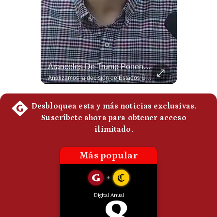
Politica
De
Cookies
Preguntas
Frecuentes
Abelardo De La Espriella Se Reúne Con Javier Milei En Cali | Gestión Mundo
Aranceles De Trump Ponen Bajo Presión A Las Exportaciones Del Perú | #EnClaveEconómica
El presidente electo de Colombia, Abelardo de la Espriella, sostuvo una reunión bilateral en Cali con el mandatario argentino Javier Milei. El encuentro se dio pocas horas antes de la ceremonia de investidura presidencial para el periodo 2026-2030, marcando el inicio de una nueva alianza estratégica regional. #DeLaEspriella #JavierMilei #Colombia #Argentina #PoliticaLatina #Shorts 👉 Suscríbete y activa la campana para no perderte nuestro análisis diario. 🌎 Síguenos en nuestras redes sociales: 📌 Web oficial: https://gestion.pe/mundo/ 📌 LinkedIn: http://bit.ly/3HYIET0 📌 X (Twitter): http://bit.ly/4noZtX9 📌 TikTok: http://bit.ly/4evB6TO
Analizamos la decisión de Estados Unidos de imponer nuevos aranceles a Perú y otros 59 países por presuntos incumplimientos relacionados con el trabajo forzoso. Esta medida amenaza envíos peruanos valorados en más de US$ 5.300 millones, lo que representa casi la mitad de todo lo que el Perú exportó al mercado estadounidense el año pasado. #EconomiaPeru #ExportacionesPeru #DonaldTrump #Aranceles #ComercioExterior #ArancelesTrump #NoticiasPeru #EEUU 👉 Suscríbete y activa la campana para no perderte nuestro análisis diario. 🌎 Síguenos en nuestras redes sociales: 📌 Web oficial: https://gestion.pe/mundo/ 📌 LinkedIn: http://bit.ly/3HYIET0 📌 X (Twitter): http://bit.ly/4noZtX9 📌 TikTok: http://bit.ly/4evB6TO