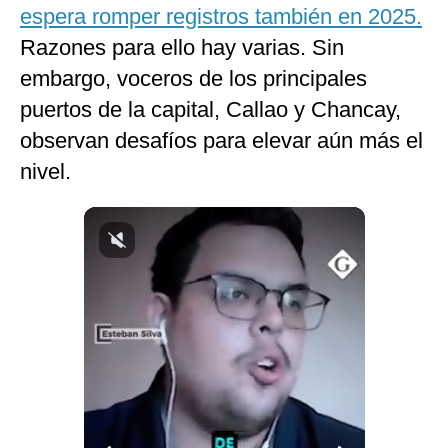
espera romper registros también en 2025.
Notas Contratadas
Razones para ello hay varias. Sin
Podcast
embargo, voceros de los principales
Gestión TV
puertos de la capital, Callao y Chancay,
observan desafíos para elevar aún más el
Videos
nivel.
Fotogalerías
gestion.pe
¿quiénes
Somos?
Términos
Y
Condiciones
Política
De
Privacidad