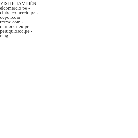
VISITE TAMBIÉN:
elcomercio.pe
-
clubelcomercio.pe
-
depor.com
-
trome.com
-
diariocorreo.pe
-
peruquiosco.pe
-
mag