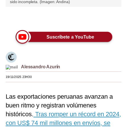
sido incompleta. (Imagen: Andina)
Moda
Estilos
Únete a nuestro canal
Mundo
Suscríbete a YouTube
EEUU
México
España
Alessandro Azurín
Internacional
19/11/2025 23H30
Tecnología
Las exportaciones peruanas avanzan a
Club del Suscriptor
buen ritmo y registran volúmenes
Mix
históricos.
Tras romper un récord en 2024,
con US$ 74 mil millones en envíos, se
G de Gestión