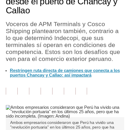
desde el puerto de Chancay y
Callao
Tu Dinero
Finanzas Personales
Voceros de APM Terminals y Cosco
Shipping plantearon también, contrario a
Inmobiliarias
lo que determinó Indecopi, que sus
terminales sí operan en condiciones de
Plus G
competencia. Estos son los desafíos que
Opinión
ven para el comercio exterior peruano.
Editorial
Restringen ruta directa de camiones que conecta a los
puertos Chancay y Callao: así impactará
Pregunta de hoy
Blogs
Tendencias
Lujo
Ambos empresarios consideraron que Perú ha vivido una
Viajes
"revolución portuaria" en los últimos 25 años, pero que ha