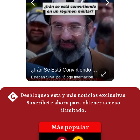
Politica
De
Cookies
Preguntas
Frecuentes
Abelardo De La Espriella Juramenta Como Nuevo Presidente | Gestión Mundo
¿Irán Se Está Convirtiendo En Un Régimen Militar? | #radar24
Momento histórico en Colombia: Abelardo de la Espriella prestó juramento y recibió la banda presidencial en la Arena USC de Cali, convirtiéndose oficialmente en el nuevo Presidente de la República para el periodo 2026-2030. Por primera vez en la historia reciente del país, la investidura presidencial se celebró fuera de Bogotá. ¿Qué opinas del inicio de este nuevo mandato constitucional? #DeLaEspriella #Colombia #PosesionPresidencial #Cali #Shorts 👉 Suscríbete y activa la campana para no perderte nuestro análisis diario. 🌎 Síguenos en nuestras redes sociales: 📌 Web oficial: https://gestion.pe/mundo/ 📌 LinkedIn: http://bit.ly/3HYIET0 📌 X (Twitter): http://bit.ly/4noZtX9 📌 TikTok: http://bit.ly/4evB6TO
Esteban Silva, politólogo internacional, señala que algunos analistas consideran que la estructura religiosa iraní estaría sirviendo para sostener el poder de una cúpula militar. Explica que la Guardia Revolucionaria está aumentando su influencia sobre la seguridad, las decisiones estratégicas y hasta asuntos económicos como el estrecho de Ormuz. #Iran #GuardiaRevolucionaria #Geopolitica #NoticiasInternacionales #Shorts 👉 Suscríbete y activa la campana para no perderte nuestro análisis diario. 🌎 Síguenos en nuestras redes sociales: 📌 Web oficial: https://gestion.pe/mundo/ 📌 LinkedIn: http://bit.ly/3HYIET0 📌 X (Twitter): http://bit.ly/4noZtX9 📌 TikTok: http://bit.ly/4evB6TO