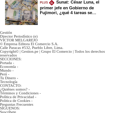
Sunat: César Luna, el
PLUS
G
primer jefe en Gobierno de
Fujimori, ¿qué 4 tareas se
marcan urgentes?
Gestión
Director Periodístico (e)
VÍCTOR MELGAREJO
© Empresa Editora El Comercio S.A.
Calle Paracas #532, Pueblo Libre, Lima.
Copyright© | Gestion.pe | Grupo El Comercio | Todos los derechos
reservados
SECCIONES:
Portada
-
Economía
-
Mundo
-
Perú
-
Tu Dinero
-
Tecnología
CONTACTO:
¿Quiénes somos?
-
Términos y Condiciones
-
Política de Privacidad
-
Politica de Cookies
-
Preguntas Frecuentes
SÍGUENOS:
Suscríbete