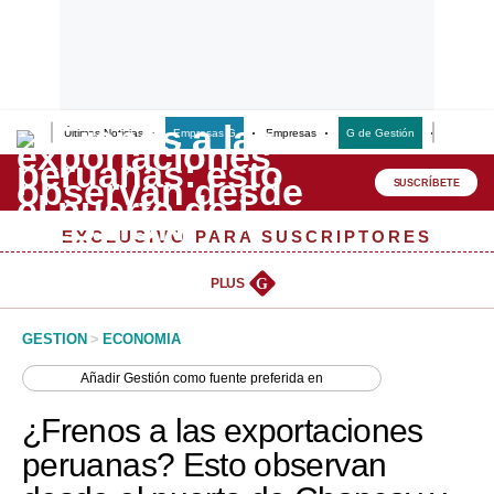
Últimas Noticias
Empresas G
Empresas
G de Gestión
Finanzas
Lo último
Peru Quiosco
SUSCRÍBETE
Portada
EXCLUSIVO PARA SUSCRIPTORES
Empresas
PLUS
G
Management & Empleo
GESTION
>
ECONOMIA
Economía
Añadir
Gestión
como fuente preferida en
Mercados
¿Frenos a las exportaciones
Perú
peruanas? Esto observan
Política