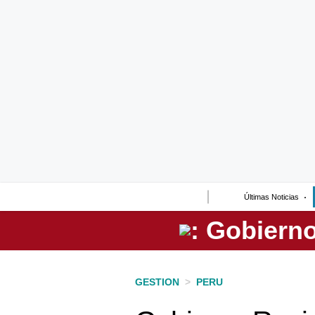
Lo último
Peru Quiosco
Portada
Empresas
Management & Empleo
Economía
Últimas Noticias
Mercados
Perú
Política
GESTION
>
PERU
Tu Dinero