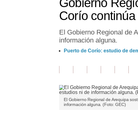
Gobierno Regio
Finanzas Personales
Corío continú
Inmobiliarias
El Gobierno Regional de A
Plus G
información alguna.
Opinión
Puerto de Corío: estudio de dema
Editorial
Pregunta de hoy
Blogs
Tendencias
El Gobierno Regional de Arequipa sost
información alguna. (Foto: GEC)
Lujo
Viajes
Únete a nuestro canal
Moda