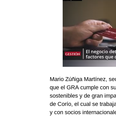
Podcast
Gestión TV
Videos
Fotogalerías
gestion.pe
¿quiénes
Somos?
Mario Zúñiga Martínez, sec
Términos
Y
que el GRA cumple con su
Condiciones
sostenibles y de gran impac
Política
De
de Corío, el cual se traba
Privacidad
y con socios internacional
Politica