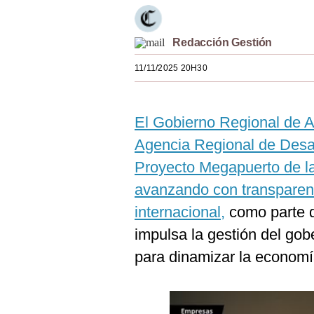
Estilos
Mundo
Redacción Gestión
11/11/2025 20H30
EEUU
México
El Gobierno Regional de A
España
Agencia Regional de Desar
Internacional
Proyecto Megapuerto de la
Tecnología
avanzando con transparenc
internacional,
como parte d
Club del Suscriptor
impulsa la gestión del g
Mix
para dinamizar la economía
G de Gestión
Notas Contratadas