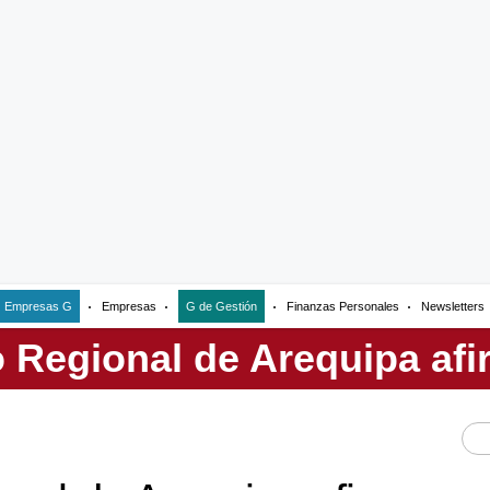
Empresas G
Empresas
G de Gestión
Finanzas Personales
Newsletters