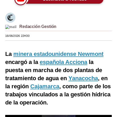
Moda
Estilos
Redacción Gestión
Mundo
16/06/2026 22H30
EEUU
México
La
minera estadounidense Newmont
España
encargó a la
española Acciona
la
puesta en marcha de dos plantas de
Internacional
tratamiento de agua en
Yanacocha
, en
Tecnología
la región
Cajamarca
, como parte de los
Club del Suscriptor
trabajos vinculados a la gestión hídrica
de la operación.
Mix
G de Gestión