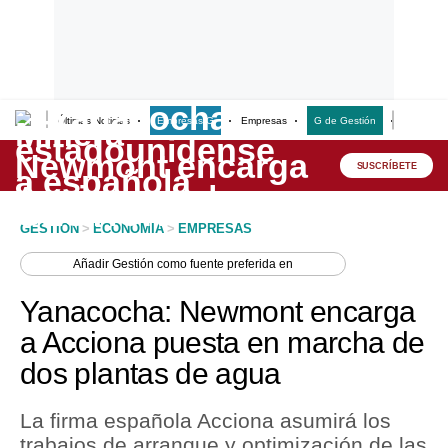
Últimas Noticias
Empresas G
Empresas
G de Gestión
Finanzas
Lo último
Peru Quiosco
SUSCRÍBETE
Portada
GESTION
>
ECONOMIA
>
EMPRESAS
Empresas
Añadir
Gestión
como fuente preferida en
Management & Empleo
Yanacocha: Newmont encarga
Economía
a Acciona puesta en marcha de
dos plantas de agua
Mercados
Perú
La firma española Acciona asumirá los
trabajos de arranque y optimización de las
Política