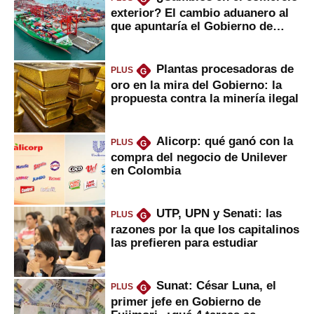
exterior? El cambio aduanero al
que apuntaría el Gobierno de
Fujimori
Plantas procesadoras de
PLUS
G
oro en la mira del Gobierno: la
propuesta contra la minería ilegal
Alicorp: qué ganó con la
PLUS
G
compra del negocio de Unilever
en Colombia
UTP, UPN y Senati: las
PLUS
G
razones por la que los capitalinos
las prefieren para estudiar
Sunat: César Luna, el
PLUS
G
primer jefe en Gobierno de