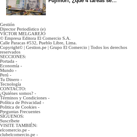
Fujimori, ¿qué 4 tareas se
marcan urgentes?
Gestión
Director Periodístico (e)
VÍCTOR MELGAREJO
© Empresa Editora El Comercio S.A.
Calle Paracas #532, Pueblo Libre, Lima.
Copyright© | Gestion.pe | Grupo El Comercio | Todos los derechos
reservados
SECCIONES:
Portada
-
Economía
-
Mundo
-
Perú
-
Tu Dinero
-
Tecnología
CONTACTO:
¿Quiénes somos?
-
Términos y Condiciones
-
Política de Privacidad
-
Politica de Cookies
-
Preguntas Frecuentes
SÍGUENOS:
Suscríbete
VISITE TAMBIÉN:
elcomercio.pe
-
clubelcomercio.pe
-