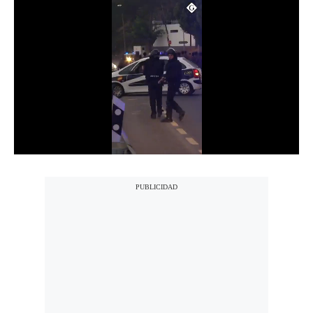
Notas Contratadas
Podcast
Gestión TV
Videos
Fotogalerías
gestion.pe
¿quiénes
Somos?
Términos
Y
Condiciones
Política
De
Privacidad