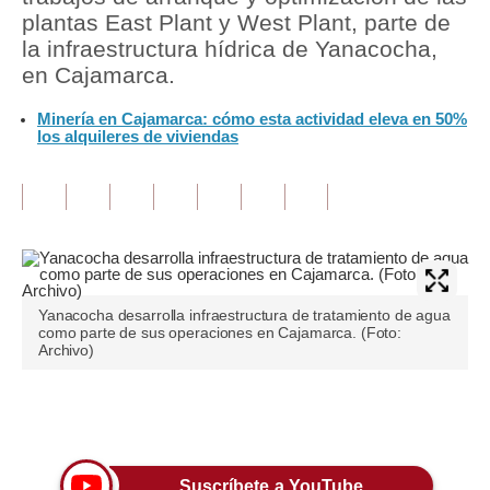
plantas East Plant y West Plant, parte de
Tu Dinero
la infraestructura hídrica de Yanacocha,
en Cajamarca.
Finanzas Personales
Minería en Cajamarca: cómo esta actividad eleva en 50%
Inmobiliarias
los alquileres de viviendas
Plus G
Opinión
Editorial
Pregunta de hoy
Yanacocha desarrolla infraestructura de tratamiento de agua
como parte de sus operaciones en Cajamarca. (Foto:
Blogs
Archivo)
Tendencias
Únete a nuestro canal
Lujo
Viajes
Suscríbete a YouTube