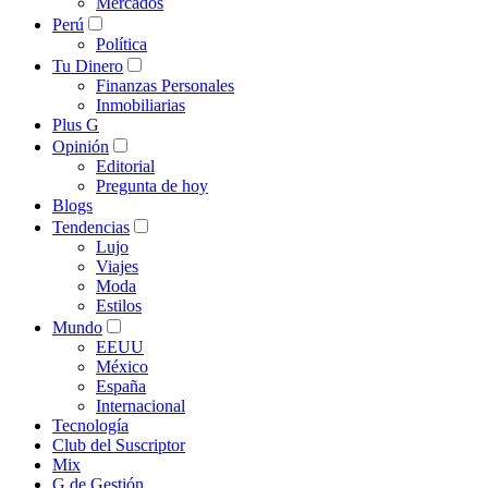
Mercados
Perú
Política
Tu Dinero
Finanzas Personales
Inmobiliarias
Plus G
Opinión
Editorial
Pregunta de hoy
Blogs
Tendencias
Lujo
Viajes
Moda
Estilos
Mundo
EEUU
México
España
Internacional
Tecnología
Club del Suscriptor
Mix
G de Gestión