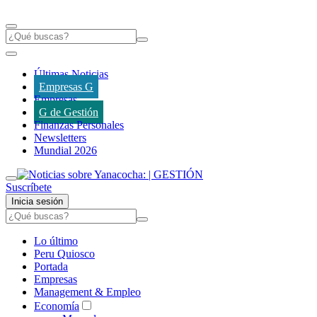
Últimas Noticias
Empresas G
Empresas
G de Gestión
Finanzas Personales
Newsletters
Mundial 2026
Suscríbete
Inicia sesión
Lo último
Peru Quiosco
Portada
Empresas
Management & Empleo
Economía