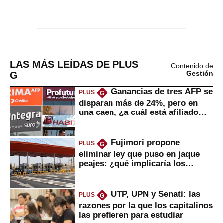
LAS MÁS LEÍDAS DE PLUS
Contenido de
G
Gestión
Ganancias de tres AFP se
PLUS
G
disparan más de 24%, pero en
una caen, ¿a cuál está afiliado
usted?
Fujimori propone
PLUS
G
eliminar ley que puso en jaque
peajes: ¿qué implicaría los
usuarios?
UTP, UPN y Senati: las
PLUS
G
razones por la que los capitalinos
las prefieren para estudiar