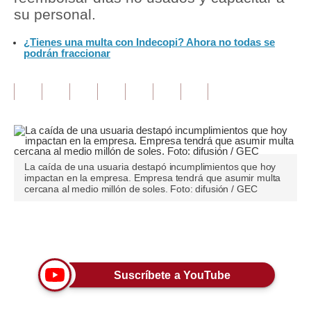
su personal.
Tu Dinero
¿Tienes una multa con Indecopi? Ahora no todas se
podrán fraccionar
Finanzas Personales
Inmobiliarias
Plus G
Opinión
Editorial
La caída de una usuaria destapó incumplimientos que hoy
impactan en la empresa. Empresa tendrá que asumir multa
cercana al medio millón de soles. Foto: difusión / GEC
Pregunta de hoy
Blogs
Únete a nuestro canal
Tendencias
Suscríbete a YouTube
Lujo
Viajes