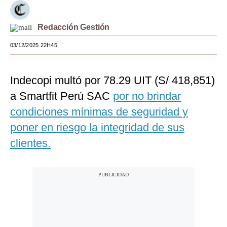
Moda
Redacción Gestión
Estilos
03/12/2025 22H45
Mundo
EEUU
Indecopi multó por 78.29 UIT (S/ 418,851)
a Smartfit Perú SAC
por no brindar
México
condiciones mínimas de seguridad y
España
poner en riesgo la integridad de sus
Internacional
clientes.
Tecnología
Club del Suscriptor
Mix
G de Gestión