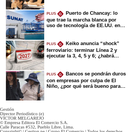
Puerto de Chancay: lo
PLUS
G
que trae la marcha blanca por
uso de tecnología de EE.UU. en
mercancías
Keiko anuncia “shock”
PLUS
G
ferroviario: terminar Línea 2 y
ejecutar la 3, 4, 5 y 6; ¿habrá
avances?
Bancos se pondrán duros
PLUS
G
con empresas por culpa de El
Niño, ¿por qué será bueno para
ahorristas?
Gestión
Director Periodístico (e)
VÍCTOR MELGAREJO
© Empresa Editora El Comercio S.A.
Calle Paracas #532, Pueblo Libre, Lima.
Copyright© | Gestion.pe | Grupo El Comercio | Todos los derechos