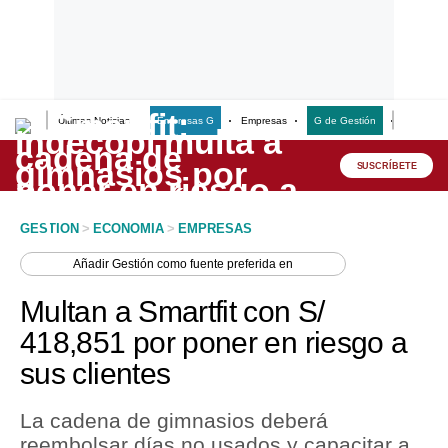
Últimas Noticias
Empresas G
Empresas
G de Gestión
Finanzas
Lo último
Peru Quiosco
SUSCRÍBETE
Portada
GESTION
>
ECONOMIA
>
EMPRESAS
Empresas
Añadir
Gestión
como fuente preferida en
Management & Empleo
Multan a Smartfit con S/
Economía
418,851 por poner en riesgo a
sus clientes
Mercados
Perú
La cadena de gimnasios deberá
reembolsar días no usados y capacitar a
Política