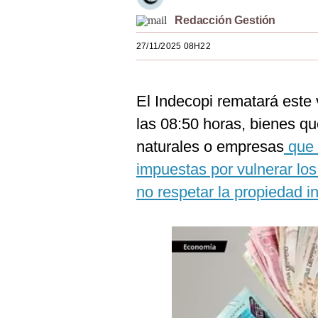
Estilos
Redacción Gestión
Mundo
27/11/2025 08H22
EEUU
El Indecopi rematará este 
México
las 08:50 horas, bienes 
España
naturales o empresas
que 
Internacional
impuestas por vulnerar lo
Tecnología
no respetar la propiedad in
Club del Suscriptor
Mix
G de Gestión
Notas Contratadas