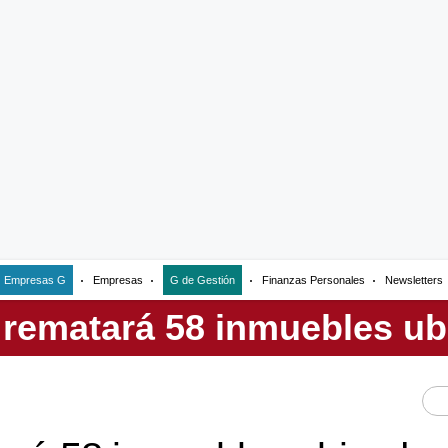
Empresas G
Empresas
G de Gestión
Finanzas Personales
Newsletters