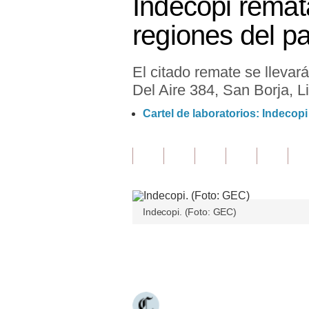
Indecopi remat
Finanzas Personales
regiones del p
Inmobiliarias
El citado remate se llevará
Plus G
Del Aire 384, San Borja, L
Opinión
Cartel de laboratorios: Indecop
Editorial
Pregunta de hoy
Blogs
Indecopi. (Foto: GEC)
Tendencias
Lujo
Únete a nuestro canal
Viajes
Moda