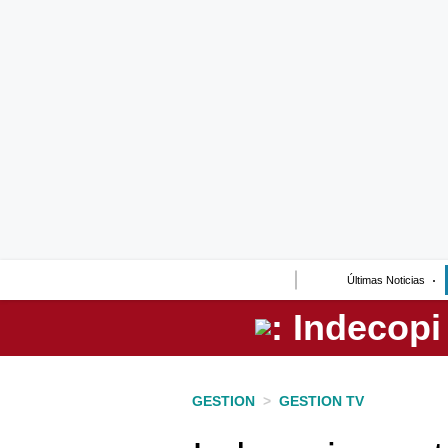
Lo último
Peru Quiosco
Portada
Empresas
Management & Empleo
Economía
Últimas Noticias
Mercados
Perú
Política
GESTION
>
GESTION TV
Tu Dinero