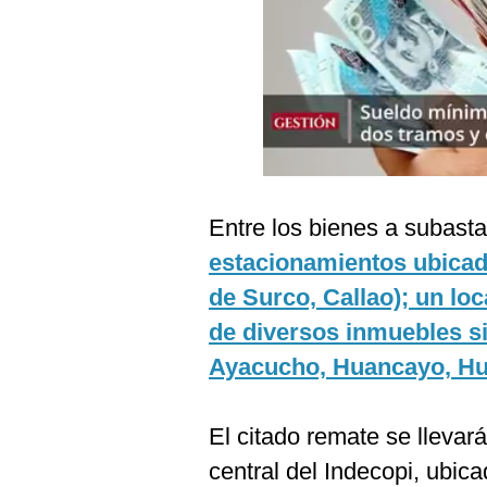
Podcast
Gestión TV
Videos
Fotogalerías
Entre los bienes a subast
gestion.pe
estacionamientos ubicad
¿quiénes
de Surco, Callao); un l
Somos?
de diversos inmuebles s
Términos
Y
Ayacucho, Huancayo, Hu
Condiciones
Política
De
El citado remate se llevará
Privacidad
central del Indecopi, ubica
Politica