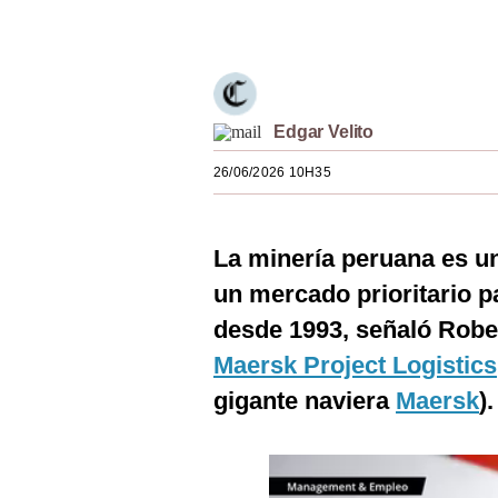
Únete a nuestro canal
Estilos
Mundo
EEUU
Edgar Velito
México
26/06/2026 10H35
España
Internacional
La minería peruana es un
Tecnología
un mercado prioritario p
desde 1993, señaló Rober
Club del Suscriptor
Maersk Project Logistics
Mix
gigante naviera
Maersk
).
G de Gestión
Notas Contratadas