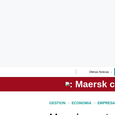
Lo último
Peru Quiosco
Portada
Empresas
Management & Empleo
Economía
Últimas Noticias
Mercados
Perú
Política
GESTION
>
ECONOMIA
>
EMPRESA
Tu Dinero