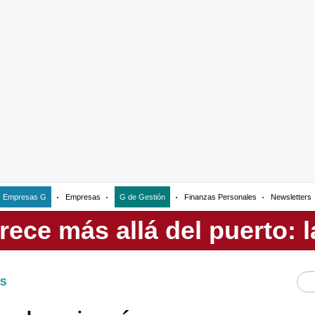
Empresas G
Empresas
G de Gestión
Finanzas Personales
Newsletters
S