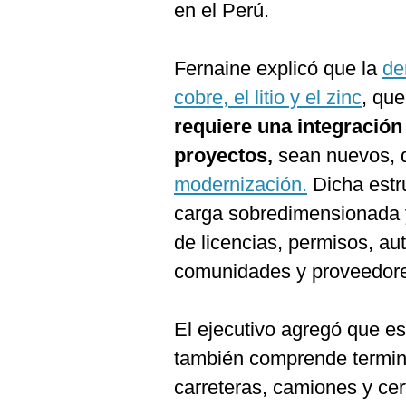
De
en el Perú.
Cookies
Preguntas
Frecuentes
Fernaine explicó que la
de
cobre, el litio y el zinc
, qu
requiere una integración 
proyectos,
sean nuevos, 
modernización.
Dicha estr
carga sobredimensionada 
de licencias, permisos, au
comunidades y proveedor
El ejecutivo agregó que es
también comprende termina
carreteras, camiones y cert