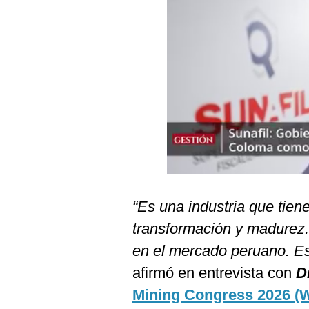
Podcast
Gestión TV
Videos
Fotogalerías
gestion.pe
¿quiénes
Somos?
“Es una industria que tie
Términos
Y
transformación y madurez
Condiciones
en el mercado peruano. E
Política
De
afirmó en entrevista con
D
Privacidad
Mining Congress 2026 
Politica