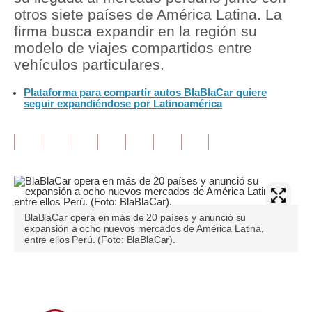
otros siete países de América Latina. La
Tu Dinero
firma busca expandir en la región su
modelo de viajes compartidos entre
Finanzas Personales
vehículos particulares.
Inmobiliarias
Plataforma para compartir autos BlaBlaCar quiere
seguir expandiéndose por Latinoamérica
Plus G
Opinión
Editorial
Pregunta de hoy
BlaBlaCar opera en más de 20 países y anunció su
Blogs
expansión a ocho nuevos mercados de América Latina,
entre ellos Perú. (Foto: BlaBlaCar).
Tendencias
Lujo
Únete a nuestro canal
Viajes