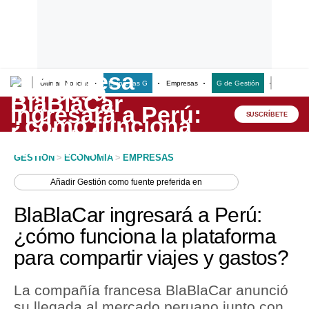
Últimas Noticias
Empresas G
Empresas
G de Gestión
Finanzas
Lo último
Peru Quiosco
SUSCRÍBETE
Portada
GESTION
>
ECONOMIA
>
EMPRESAS
Empresas
Añadir
Gestión
como fuente preferida en
Management & Empleo
BlaBlaCar ingresará a Perú:
Economía
¿cómo funciona la plataforma
para compartir viajes y gastos?
Mercados
Perú
La compañía francesa BlaBlaCar anunció
su llegada al mercado peruano junto con
Política