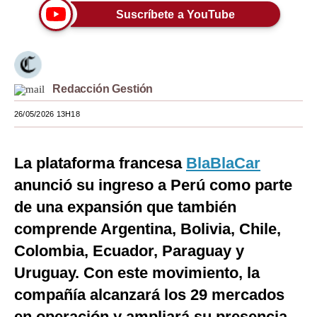
Suscríbete a YouTube
Moda
Estilos
Mundo
Redacción Gestión
EEUU
26/05/2026 13H18
México
La plataforma francesa
BlaBlaCar
España
anunció su ingreso a Perú como parte
Internacional
de una expansión que también
Tecnología
comprende Argentina, Bolivia, Chile,
Club del Suscriptor
Colombia, Ecuador, Paraguay y
Uruguay. Con este movimiento, la
Mix
compañía alcanzará los 29 mercados
G de Gestión
en operación y ampliará su presencia