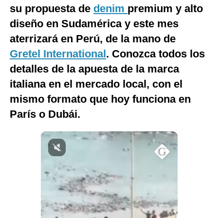
su propuesta de
denim
premium y alto
Notas Contratadas
diseño en Sudamérica y este mes
Podcast
aterrizará en Perú, de la mano de
Gestión TV
Gretel International
. Conozca todos los
detalles de la apuesta de la marca
Videos
italiana en el mercado local, con el
Fotogalerías
mismo formato que hoy funciona en
París o Dubái.
gestion.pe
¿quiénes
Somos?
Términos
Y
Condiciones
Política
De
Privacidad