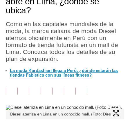
abre en Lima, ¿dónde se
ubica?
Tu Dinero
Finanzas Personales
Como en las capitales mundiales de la
moda, la marca italiana de moda Diesel
Inmobiliarias
aterriza oficialmente en Perú con un
formato de tienda futurista en un mall de
Plus G
Lima. Conozca todos los detalles de su
Opinión
plan de expansión.
Editorial
La moda Kardashian llega a Perú: ¿dónde estarán las
tiendas Fabletics con sus líneas fitness?
Pregunta de hoy
Blogs
Tendencias
Diesel aterriza en Lima en un conocido mall. (Foto: Diesel).
Lujo
Viajes