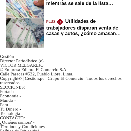
mientras se sale de la lista
negra?
Utilidades de
PLUS
G
trabajadores disparan venta de
casas y autos, ¿cómo amasan
tanta liquidez?
Gestión
Director Periodístico (e)
VÍCTOR MELGAREJO
© Empresa Editora El Comercio S.A.
Calle Paracas #532, Pueblo Libre, Lima.
Copyright© | Gestion.pe | Grupo El Comercio | Todos los derechos
reservados
SECCIONES:
Portada
-
Economía
-
Mundo
-
Perú
-
Tu Dinero
-
Tecnología
CONTACTO:
¿Quiénes somos?
-
Términos y Condiciones
-
Política de Privacidad
-