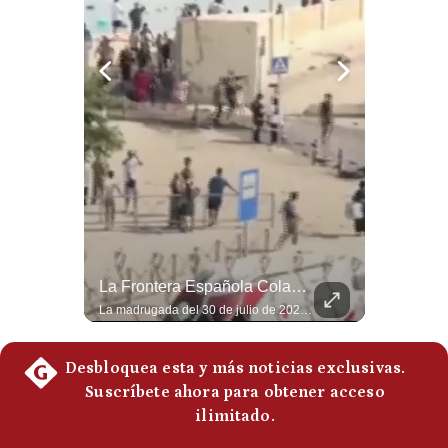
Politica
De
Cookies
Preguntas
Frecuentes
Felipe VI Se Reúne Con De La Espriella Antes De La Investidura | Gestión Mundo
La Frontera Española Colapsa ¿Qué Está Pasando En Ceuta? | Gestión Mundo
El rey Felipe VI de España llegó a Cali para reunirse con el presidente electo de Colombia, Abelardo de la Espriella, horas antes de su histórica investidura presidencial. Un encuentro clave que refuerza las relaciones diplomáticas y bilaterales entre ambas naciones antes de la ceremonia oficial. ¿Qué opinas sobre el papel diplomático de España en la política latinoamericana? #FelipeVI #DeLaEspriella #Colombia #Espana #PoliticaInternacional #Shorts 👉 Suscríbete y activa la campana para no perderte nuestro análisis diario. 🌎 Síguenos en nuestras redes sociales: 📌 Web oficial: https://gestion.pe/mundo/ 📌 LinkedIn: http://bit.ly/3HYIET0 📌 X (Twitter): http://bit.ly/4noZtX9 📌 TikTok: http://bit.ly/4evB6TO
La madrugada del 30 de julio de 2026 marcó un antes y un después en el Estrecho de Gibraltar. En cuestión de horas, cerca de 72.000 migrantes marroquíes ingresaron al territorio español de Ceuta, desbordando por completo a una ciudad de apenas 85.000 habitantes. En este video, explicamos los detalles de la emergencia humana y las ramificaciones geopolíticas del conflicto: la trampa de los rumores en redes sociales, el rol de Marruecos, el acercamiento de España a Argelia y la respuesta de la Unión Europea ante las amenazas de suspensión del Tratado Schengen. #Ceuta #España #Marruecos #Geopolitica #PedroSanchez #NoticiasInternacionales #Schengen #Europa #CrisisMigratoria 👉 Suscríbete y activa la campana para no perderte nuestro análisis diario. 🌎 Síguenos en nuestras redes sociales: 📌 Web oficial: https://gestion.pe/mundo/ 📌 LinkedIn: http://bit.ly/3HYIET0 📌 X (Twitter): http://bit.ly/4noZtX9 📌 TikTok: http://bit.ly/4evB6TO