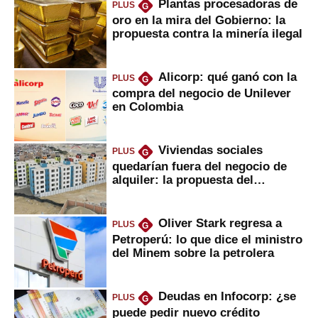
Plantas procesadoras de
PLUS
G
oro en la mira del Gobierno: la
propuesta contra la minería ilegal
Alicorp: qué ganó con la
PLUS
G
compra del negocio de Unilever
en Colombia
Viviendas sociales
PLUS
G
quedarían fuera del negocio de
alquiler: la propuesta del
gobierno
Oliver Stark regresa a
PLUS
G
Petroperú: lo que dice el ministro
del Minem sobre la petrolera
Deudas en Infocorp: ¿se
PLUS
G
puede pedir nuevo crédito