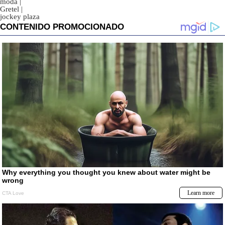
moda
|
Gretel
|
jockey plaza