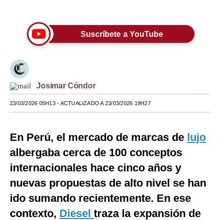
Únete a nuestro canal
Moda
Suscríbete a YouTube
Estilos
Mundo
EEUU
Josimar Cóndor
México
23/03/2026 05H13
- ACTUALIZADO A 23/03/2026 19H27
España
Internacional
En Perú, el mercado de marcas de
lujo
albergaba cerca de 100 conceptos
Tecnología
internacionales hace cinco años y
Club del Suscriptor
nuevas propuestas de alto nivel se han
Mix
ido sumando recientemente. En ese
G de Gestión
contexto,
Diesel
traza la expansión de