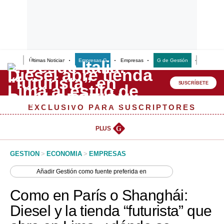
Últimas Noticias
Empresas G
Empresas
G de Gestión
Finanzas
Lo último
Peru Quiosco
SUSCRÍBETE
Portada
EXCLUSIVO PARA SUSCRIPTORES
Empresas
PLUS
G
Management & Empleo
GESTION
>
ECONOMIA
>
EMPRESAS
Economía
Añadir
Gestión
como fuente preferida en
Mercados
Como en París o Shanghái:
Perú
Diesel y la tienda “futurista” que
Política