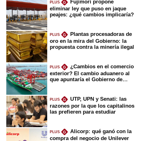
Fujimori propone
PLUS
G
eliminar ley que puso en jaque
peajes: ¿qué cambios implicaría?
Plantas procesadoras de
PLUS
G
oro en la mira del Gobierno: la
propuesta contra la minería ilegal
¿Cambios en el comercio
PLUS
G
exterior? El cambio aduanero al
que apuntaría el Gobierno de
Fujimori
UTP, UPN y Senati: las
PLUS
G
razones por la que los capitalinos
las prefieren para estudiar
Alicorp: qué ganó con la
PLUS
G
compra del negocio de Unilever