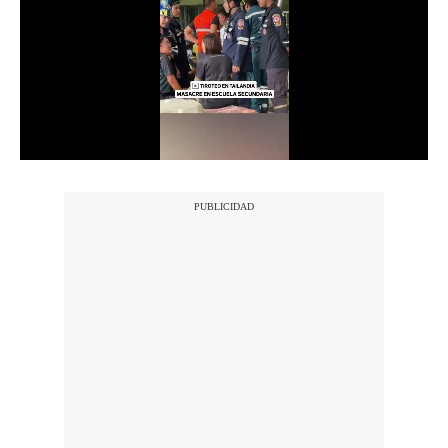
Notas Contratadas
Podcast
Gestión TV
Videos
Fotogalerías
gestion.pe
¿quiénes
Somos?
Términos
Y
Condiciones
Política
De
Privacidad