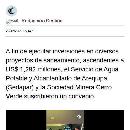
Moda
Estilos
Redacción Gestión
22/12/2025 15H47
Mundo
EEUU
A fin de ejecutar inversiones en diversos
México
proyectos de saneamiento, ascendentes a
España
US$ 1,292 millones, el Servicio de Agua
Potable y Alcantarillado de Arequipa
Internacional
(Sedapar) y la Sociedad Minera Cerro
Tecnología
Verde suscribieron un convenio
Club del Suscriptor
Mix
G de Gestión