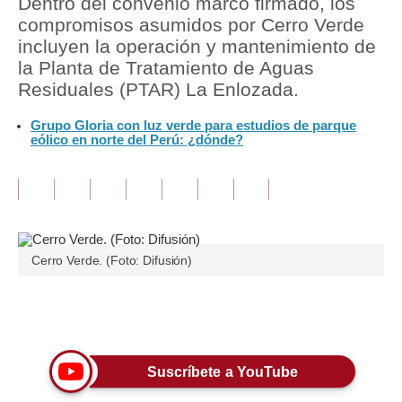
Dentro del convenio marco firmado, los
compromisos asumidos por Cerro Verde
Tu Dinero
incluyen la operación y mantenimiento de
la Planta de Tratamiento de Aguas
Finanzas Personales
Residuales (PTAR) La Enlozada.
Inmobiliarias
Grupo Gloria con luz verde para estudios de parque
eólico en norte del Perú: ¿dónde?
Plus G
Opinión
Editorial
Pregunta de hoy
Cerro Verde. (Foto: Difusión)
Blogs
Únete a nuestro canal
Tendencias
Lujo
Suscríbete a YouTube
Viajes