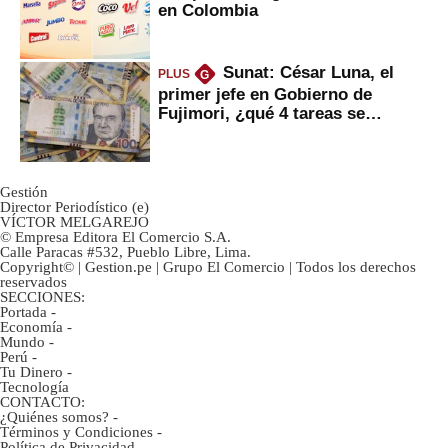
en Colombia
Sunat: César Luna, el
PLUS
G
primer jefe en Gobierno de
Fujimori, ¿qué 4 tareas se
marcan urgentes?
Gestión
Director Periodístico (e)
VÍCTOR MELGAREJO
© Empresa Editora El Comercio S.A.
Calle Paracas #532, Pueblo Libre, Lima.
Copyright© | Gestion.pe | Grupo El Comercio | Todos los derechos
reservados
SECCIONES:
Portada
-
Economía
-
Mundo
-
Perú
-
Tu Dinero
-
Tecnología
CONTACTO:
¿Quiénes somos?
-
Términos y Condiciones
-
Política de Privacidad
-