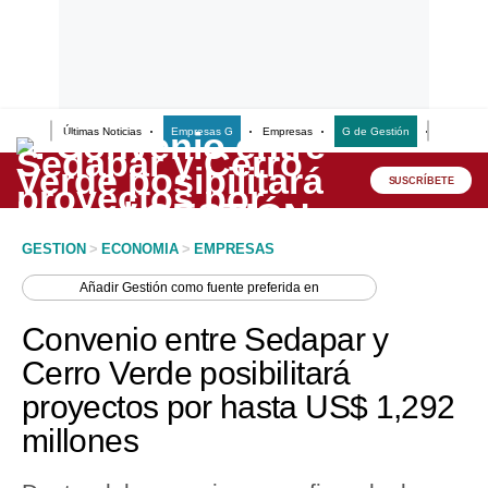
Últimas Noticias
Empresas G
Empresas
G de Gestión
Finanzas
Lo último
Peru Quiosco
SUSCRÍBETE
Portada
GESTION
>
ECONOMIA
>
EMPRESAS
Empresas
Añadir
Gestión
como fuente preferida en
Management & Empleo
Convenio entre Sedapar y
Economía
Cerro Verde posibilitará
proyectos por hasta US$ 1,292
Mercados
millones
Perú
Política