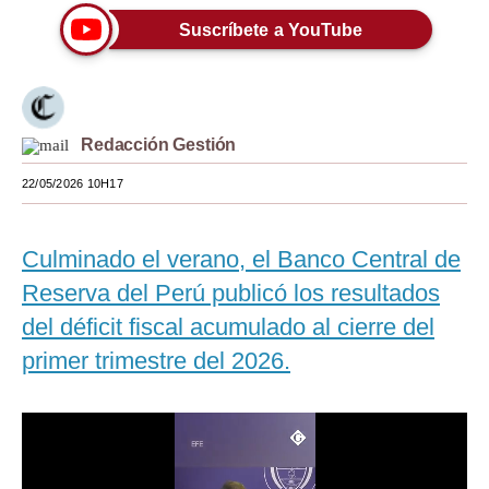
Suscríbete a YouTube
Moda
Estilos
Mundo
Redacción Gestión
EEUU
22/05/2026 10H17
México
España
Culminado el verano, el Banco Central de
Reserva del Perú publicó los resultados
Internacional
del déficit fiscal acumulado al cierre del
Tecnología
primer trimestre del 2026.
Club del Suscriptor
Mix
G de Gestión