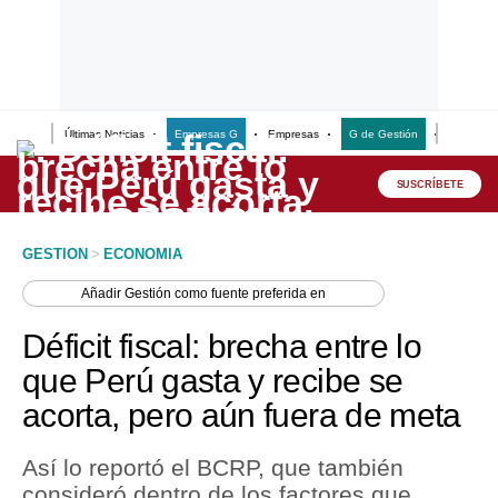
Últimas Noticias
Empresas G
Empresas
G de Gestión
Finanzas
Lo último
Peru Quiosco
SUSCRÍBETE
Portada
GESTION
>
ECONOMIA
Empresas
Añadir
Gestión
como fuente preferida en
Management & Empleo
Déficit fiscal: brecha entre lo
Economía
que Perú gasta y recibe se
acorta, pero aún fuera de meta
Mercados
Perú
Así lo reportó el BCRP, que también
consideró dentro de los factores que
Política