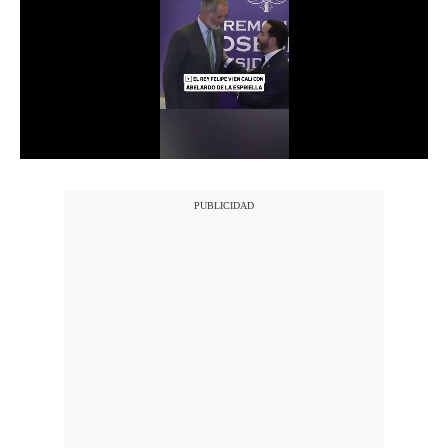
Notas Contratadas
Podcast
Gestión TV
Videos
Fotogalerías
gestion.pe
¿quiénes
Somos?
Términos
Y
Condiciones
Política
De
Privacidad