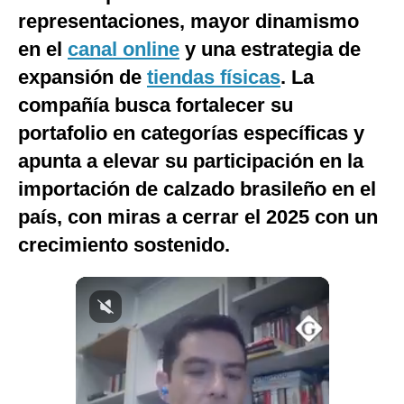
representaciones, mayor dinamismo
Notas Contratadas
en el
canal online
y una estrategia de
Podcast
expansión de
tiendas físicas
. La
Gestión TV
compañía busca fortalecer su
Videos
portafolio en categorías específicas y
apunta a elevar su participación en la
Fotogalerías
importación de calzado brasileño en el
país, con miras a cerrar el 2025 con un
crecimiento sostenido.
gestion.pe
¿quiénes
Somos?
Términos
Y
Condiciones
Política
De
Privacidad