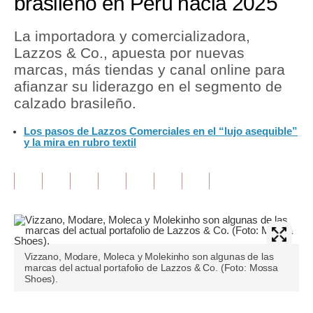
brasileño en Perú hacia 2025
Tu Dinero
La importadora y comercializadora,
Lazzos & Co., apuesta por nuevas
Finanzas Personales
marcas, más tiendas y canal online para
Inmobiliarias
afianzar su liderazgo en el segmento de
calzado brasileño.
Plus G
Los pasos de Lazzos Comerciales en el “lujo asequible”
Opinión
y la mira en rubro textil
Editorial
Pregunta de hoy
Blogs
Tendencias
Vizzano, Modare, Moleca y Molekinho son algunas de las
marcas del actual portafolio de Lazzos & Co. (Foto: Mossa
Lujo
Shoes).
Viajes