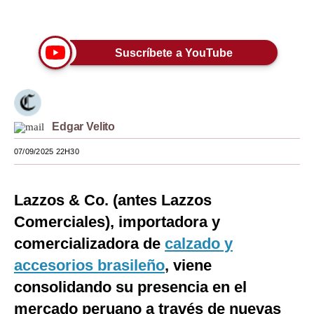
Únete a nuestro canal
Moda
Estilos
Suscríbete a YouTube
Mundo
EEUU
Edgar Velito
México
07/09/2025 22H30
España
Internacional
Lazzos & Co. (antes Lazzos
Tecnología
Comerciales), importadora y
comercializadora de
calzado y
Club del Suscriptor
accesorios brasileño
, viene
Mix
consolidando su presencia en el
G de Gestión
mercado peruano a través de nuevas