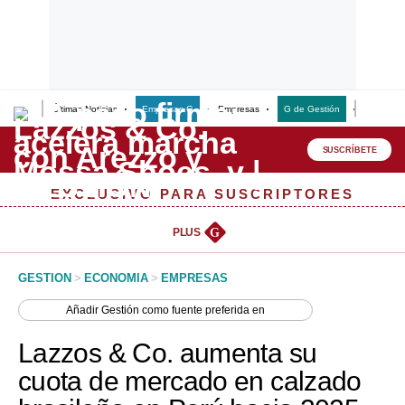
Últimas Noticias
Empresas G
Empresas
G de Gestión
Finanzas
Lo último
Peru Quiosco
SUSCRÍBETE
Portada
EXCLUSIVO PARA SUSCRIPTORES
Empresas
PLUS
G
Management & Empleo
GESTION
>
ECONOMIA
>
EMPRESAS
Economía
Añadir
Gestión
como fuente preferida en
Mercados
Lazzos & Co. aumenta su
Perú
cuota de mercado en calzado
Política