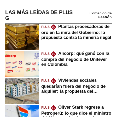
LAS MÁS LEÍDAS DE PLUS
Contenido de
G
Gestión
Plantas procesadoras de
PLUS
G
oro en la mira del Gobierno: la
propuesta contra la minería ilegal
Alicorp: qué ganó con la
PLUS
G
compra del negocio de Unilever
en Colombia
Viviendas sociales
PLUS
G
quedarían fuera del negocio de
alquiler: la propuesta del
gobierno
Oliver Stark regresa a
PLUS
G
Petroperú: lo que dice el ministro