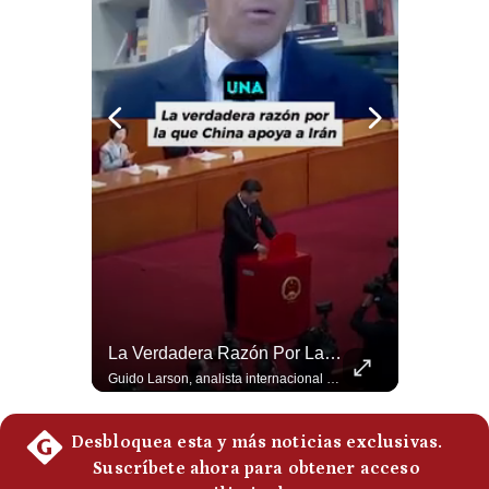
Politica
De
Cookies
Preguntas
Frecuentes
¿Por Qué EE.UU. Necesita Desesperadamente Al Golfo? | Gestión Mundo
La Verdadera Razón Por La Que China Apoya A Irán | Gestión Mundo
Esteban Silva, politólogo internacional, explica que Estados Unidos necesita el apoyo territorial y marítimo de sus aliados del Golfo para operar cerca de Irán. Según su análisis, Teherán busca amenazar su estabilidad energética y económica para que estos gobiernos presionen a Washington y lo obliguen a negociar. #Iran #EEUU #Geopolitica #NoticiasInternacionales #Shorts 👉 Suscríbete y activa la campana para no perderte nuestro análisis diario. 🌎 Síguenos en nuestras redes sociales: 📌 Web oficial: https://gestion.pe/mundo/ 📌 LinkedIn: http://bit.ly/3HYIET0 📌 X (Twitter): http://bit.ly/4noZtX9 📌 TikTok: http://bit.ly/4evB6TO
Guido Larson, analista internacional explica que la guerra no puede entenderse únicamente como un enfrentamiento entre Estados Unidos e Irán, sino también dentro de la competencia global entre Washington y Pekín. El analista sostiene que China mantiene su relación petrolera con Irán y que le interesa que Estados Unidos consuma recursos y pierda influencia. 🚀 ¿Quieres entender el mundo sin ruido? Únete a nuestra comunidad y forma parte del cambio. #GestiónNewsroomLive #NoticiasGlobales #AnálisisGeopolítico #EconomíaMundial #IA #Geopolítica #LatinosEnUSA #NoticiasEnEspañol 👉 Suscríbete y activa la campana para no perderte nuestro análisis diario. 🌎 Síguenos en nuestras redes sociales: 📌 Web oficial: https://gestion.pe/mundo/ 📌 LinkedIn: http://bit.ly/3HYIET0 📌 X (Twitter): http://bit.ly/4noZtX9 📌 TikTok: http://bit.ly/4evB6TO