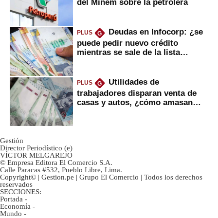
del Minem sobre la petrolera
Deudas en Infocorp: ¿se
PLUS
G
puede pedir nuevo crédito
mientras se sale de la lista
negra?
Utilidades de
PLUS
G
trabajadores disparan venta de
casas y autos, ¿cómo amasan
tanta liquidez?
Gestión
Director Periodístico (e)
VÍCTOR MELGAREJO
© Empresa Editora El Comercio S.A.
Calle Paracas #532, Pueblo Libre, Lima.
Copyright© | Gestion.pe | Grupo El Comercio | Todos los derechos
reservados
SECCIONES:
Portada
-
Economía
-
Mundo
-