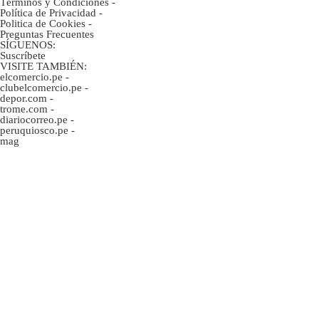
Términos y Condiciones
-
Política de Privacidad
-
Politica de Cookies
-
Preguntas Frecuentes
SÍGUENOS:
Suscríbete
VISITE TAMBIÉN:
elcomercio.pe
-
clubelcomercio.pe
-
depor.com
-
trome.com
-
diariocorreo.pe
-
peruquiosco.pe
-
mag