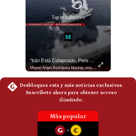
Politica
De
Cookies
Preguntas
Frecuentes
El Petróleo Cae, Pero Podría Dispararse Nuevamente | #radar24
“Irán Está Colapsado, Pero EE.UU. Parece Desesperado” | #radar24
Los precios internacionales del petróleo retrocedieron ante la posibilidad de un acuerdo para reabrir el estrecho de Ormuz. Sin embargo, la caída responde solo a una expectativa diplomática y un nuevo ataque contra un buque podría hacer regresar rápidamente la prima de riesgo. #Petroleo #EstrechoDeOrmuz #EconomiaGlobal #MercadoPetrolero #Crudo #NoticiasEconomicas #Geopolitica #Shorts 👉 Suscríbete y activa la campana para no perderte nuestro análisis diario. 🌎 Síguenos en nuestras redes sociales: 📌 Web oficial: https://gestion.pe/mundo/ 📌 LinkedIn: http://bit.ly/3HYIET0 📌 X (Twitter): http://bit.ly/4noZtX9 📌 TikTok: http://bit.ly/4evB6TO
Miguel Ángel Rodríguez Mackay, analista internacional, sostiene que las negociaciones fueron impulsadas por Irán y no por Estados Unidos. Según su análisis, Teherán estaría debilitado militar y económicamente, aunque la narrativa internacional presenta a Trump como el líder desesperado por terminar una guerra que no puede ganar. #Geopolitica #Iran #DonaldTrump #RodriguezMackay #EEUU #NoticiasInternacionales #PoliticaInternacional #AnalisisGeopolitico #Shorts 👉 Suscríbete y activa la campana para no perderte nuestro análisis diario. 🌎 Síguenos en nuestras redes sociales: 📌 Web oficial: https://gestion.pe/mundo/ 📌 LinkedIn: http://bit.ly/3HYIET0 📌 X (Twitter): http://bit.ly/4noZtX9 📌 TikTok: http://bit.ly/4evB6TO