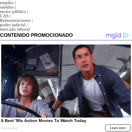
empleo
|
sueldos
|
sector público
|
CAS
|
Remuneraciones
|
poder judicial
|
mercado laboral