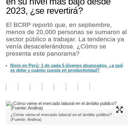
en su nivel más bajo desde
2023, ¿se revertirá?
Tu Dinero
Finanzas Personales
El BCRP reportó que, en septiembre,
menos de 20,000 personas se sumaron al
Inmobiliarias
sector público a trabajar. La tendencia ya
venía desacelerándose. ¿Cómo se
Plus G
presenta este panorama?
Opinión
Ninis en Perú: 1 de cada 5 jóvenes alcanzados, ¿a qué
se debe y cuánto cuesta en productividad?
Editorial
Pregunta de hoy
Blogs
Tendencias
¿Cómo viene el mercado laboral en el ámbito público?
Lujo
(Fuente: Andina)
Viajes