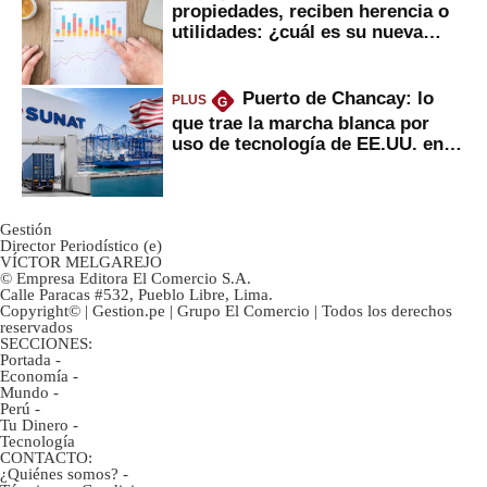
propiedades, reciben herencia o
utilidades: ¿cuál es su nueva
inversión clave?
Puerto de Chancay: lo
PLUS
G
que trae la marcha blanca por
uso de tecnología de EE.UU. en
mercancías
Gestión
Director Periodístico (e)
VÍCTOR MELGAREJO
© Empresa Editora El Comercio S.A.
Calle Paracas #532, Pueblo Libre, Lima.
Copyright© | Gestion.pe | Grupo El Comercio | Todos los derechos
reservados
SECCIONES:
Portada
-
Economía
-
Mundo
-
Perú
-
Tu Dinero
-
Tecnología
CONTACTO:
¿Quiénes somos?
-