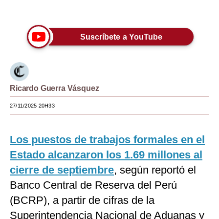
Únete a nuestro canal
Moda
Estilos
Suscríbete a YouTube
Mundo
EEUU
Ricardo Guerra Vásquez
México
27/11/2025 20H33
España
Internacional
Los puestos de trabajos formales en el
Tecnología
Estado alcanzaron los 1.69 millones al
cierre de septiembre
, según reportó el
Club del Suscriptor
Banco Central de Reserva del Perú
Mix
(BCRP), a partir de cifras de la
G de Gestión
Superintendencia Nacional de Aduanas y