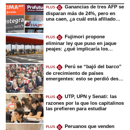
Ganancias de tres AFP se
PLUS
G
disparan más de 24%, pero en
una caen, ¿a cuál está afiliado
usted?
Fujimori propone
PLUS
G
eliminar ley que puso en jaque
peajes: ¿qué implicaría los
usuarios?
Perú se “bajó del barco”
PLUS
G
de crecimiento de países
emergentes: esto se perdió desde
2022
UTP, UPN y Senati: las
PLUS
G
razones por la que los capitalinos
las prefieren para estudiar
Peruanos que venden
PLUS
G