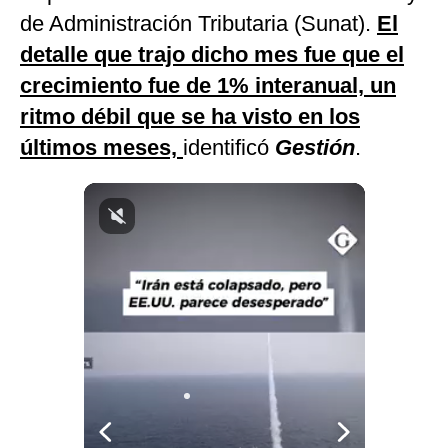
de Administración Tributaria (Sunat).
El
Notas Contratadas
detalle que trajo dicho mes fue que el
Podcast
crecimiento fue de 1% interanual, un
Gestión TV
ritmo débil que se ha visto en los
Videos
últimos meses,
identificó
Gestión
.
Fotogalerías
gestion.pe
¿quiénes
Somos?
Términos
Y
Condiciones
Política
De
Privacidad