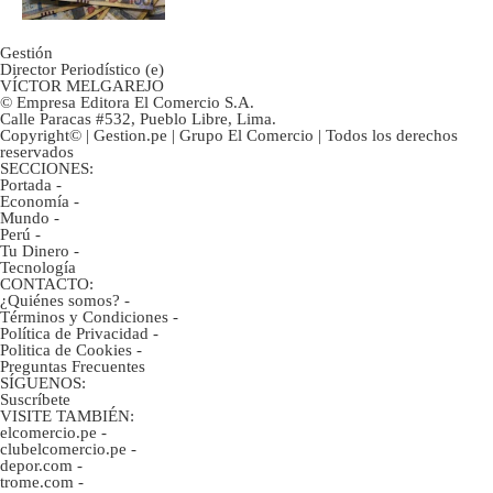
Gestión
Director Periodístico (e)
VÍCTOR MELGAREJO
© Empresa Editora El Comercio S.A.
Calle Paracas #532, Pueblo Libre, Lima.
Copyright© | Gestion.pe | Grupo El Comercio | Todos los derechos
reservados
SECCIONES:
Portada
-
Economía
-
Mundo
-
Perú
-
Tu Dinero
-
Tecnología
CONTACTO:
¿Quiénes somos?
-
Términos y Condiciones
-
Política de Privacidad
-
Politica de Cookies
-
Preguntas Frecuentes
SÍGUENOS:
Suscríbete
VISITE TAMBIÉN:
elcomercio.pe
-
clubelcomercio.pe
-
depor.com
-
trome.com
-