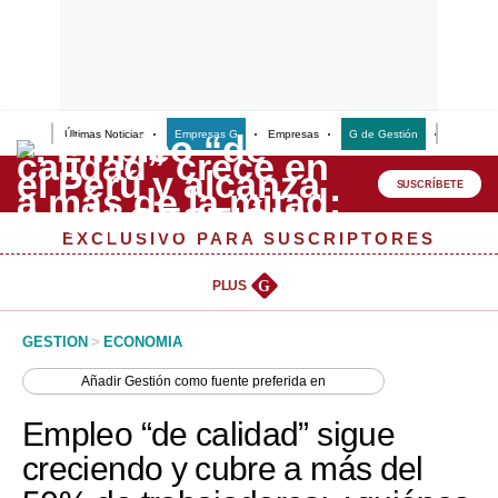
Últimas Noticias
Empresas G
Empresas
G de Gestión
Finanzas
Lo último
Peru Quiosco
SUSCRÍBETE
Portada
EXCLUSIVO PARA SUSCRIPTORES
Empresas
PLUS
G
Management & Empleo
GESTION
>
ECONOMIA
Economía
Añadir
Gestión
como fuente preferida en
Mercados
Empleo “de calidad” sigue
Perú
creciendo y cubre a más del
Política