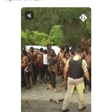
Notas Contratadas
Podcast
Gestión TV
Videos
Fotogalerías
gestion.pe
¿quiénes
Somos?
Términos
Y
Condiciones
Política
De
Privacidad