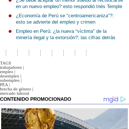
¿Se debe aceptar un menor sueldo al recolocarse
en un nuevo empleo? esto respondió Inés Temple
¿Economía de Perú se “centroamericaniza”?:
esto se advierte del empleo y crimen
Empleo en Perú: ¿la nueva “víctima” de la
minería ilegal y la extorsión?: las cifras detrás
TAGS
trabajadores
|
empleo
|
desempleo
|
subempleo
|
PEA
|
brecha de género
|
mercado laboral