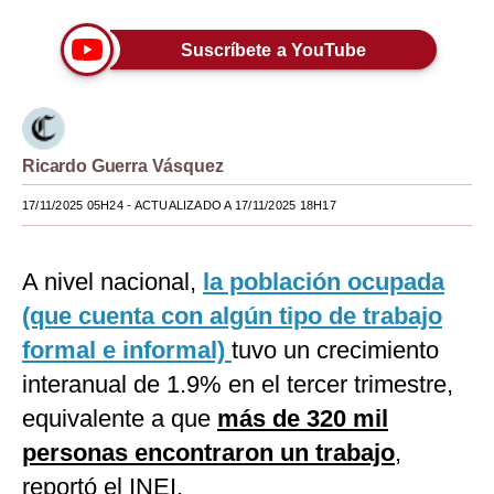
Moda
Suscríbete a YouTube
Estilos
Mundo
EEUU
Ricardo Guerra Vásquez
17/11/2025 05H24
- ACTUALIZADO A 17/11/2025 18H17
México
España
A nivel nacional,
la población ocupada
Internacional
(que cuenta con algún tipo de trabajo
Tecnología
formal e informal)
tuvo un crecimiento
interanual de 1.9% en el tercer trimestre,
Club del Suscriptor
equivalente a que
más de 320 mil
Mix
personas encontraron un trabajo
,
G de Gestión
reportó el INEI.