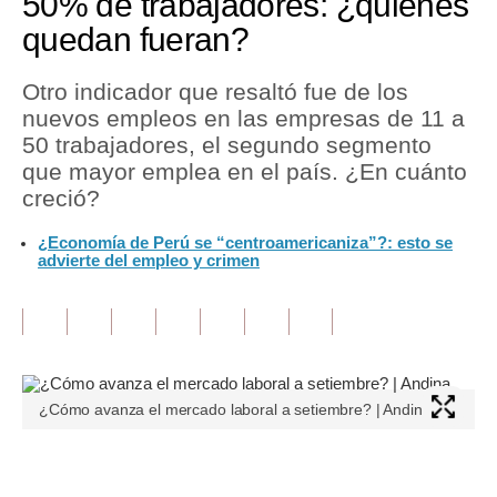
50% de trabajadores: ¿quiénes
quedan fueran?
Tu Dinero
Finanzas Personales
Otro indicador que resaltó fue de los
nuevos empleos en las empresas de 11 a
Inmobiliarias
50 trabajadores, el segundo segmento
que mayor emplea en el país. ¿En cuánto
Plus G
creció?
Opinión
¿Economía de Perú se “centroamericaniza”?: esto se
advierte del empleo y crimen
Editorial
Pregunta de hoy
Blogs
Tendencias
¿Cómo avanza el mercado laboral a setiembre? | Andina
Lujo
Únete a nuestro canal
Viajes