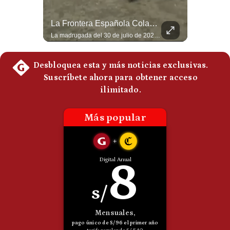
Politica
De
Felipe VI Se Reúne Con De La Espriella Antes De La Investidura | Gestión Mundo
La Frontera Española Colapsa ¿Qué Está Pasando En Ceuta? | Gestión Mundo
Cookies
El rey Felipe VI de España llegó a Cali para reunirse con el presidente electo de Colombia, Abelardo de la Espriella, horas antes de su histórica investidura presidencial. Un encuentro clave que refuerza las relaciones diplomáticas y bilaterales entre ambas naciones antes de la ceremonia oficial. ¿Qué opinas sobre el papel diplomático de España en la política latinoamericana? #FelipeVI #DeLaEspriella #Colombia #Espana #PoliticaInternacional #Shorts 👉 Suscríbete y activa la campana para no perderte nuestro análisis diario. 🌎 Síguenos en nuestras redes sociales: 📌 Web oficial: https://gestion.pe/mundo/ 📌 LinkedIn: http://bit.ly/3HYIET0 📌 X (Twitter): http://bit.ly/4noZtX9 📌 TikTok: http://bit.ly/4evB6TO
La madrugada del 30 de julio de 2026 marcó un antes y un después en el Estrecho de Gibraltar. En cuestión de horas, cerca de 72.000 migrantes marroquíes ingresaron al territorio español de Ceuta, desbordando por completo a una ciudad de apenas 85.000 habitantes. En este video, explicamos los detalles de la emergencia humana y las ramificaciones geopolíticas del conflicto: la trampa de los rumores en redes sociales, el rol de Marruecos, el acercamiento de España a Argelia y la respuesta de la Unión Europea ante las amenazas de suspensión del Tratado Schengen. #Ceuta #España #Marruecos #Geopolitica #PedroSanchez #NoticiasInternacionales #Schengen #Europa #CrisisMigratoria 👉 Suscríbete y activa la campana para no perderte nuestro análisis diario. 🌎 Síguenos en nuestras redes sociales: 📌 Web oficial: https://gestion.pe/mundo/ 📌 LinkedIn: http://bit.ly/3HYIET0 📌 X (Twitter): http://bit.ly/4noZtX9 📌 TikTok: http://bit.ly/4evB6TO
Preguntas
Frecuentes