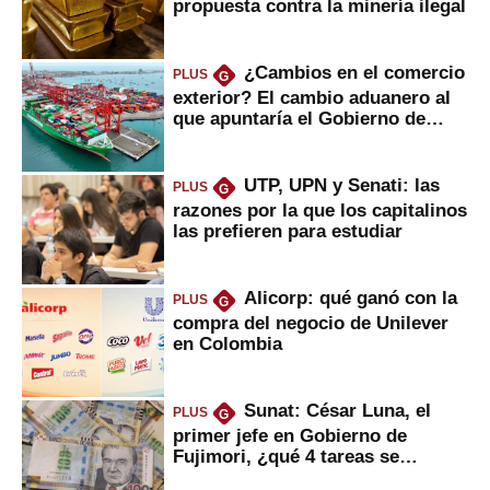
propuesta contra la minería ilegal
¿Cambios en el comercio
PLUS
G
exterior? El cambio aduanero al
que apuntaría el Gobierno de
Fujimori
UTP, UPN y Senati: las
PLUS
G
razones por la que los capitalinos
las prefieren para estudiar
Alicorp: qué ganó con la
PLUS
G
compra del negocio de Unilever
en Colombia
Sunat: César Luna, el
PLUS
G
primer jefe en Gobierno de
Fujimori, ¿qué 4 tareas se
marcan urgentes?