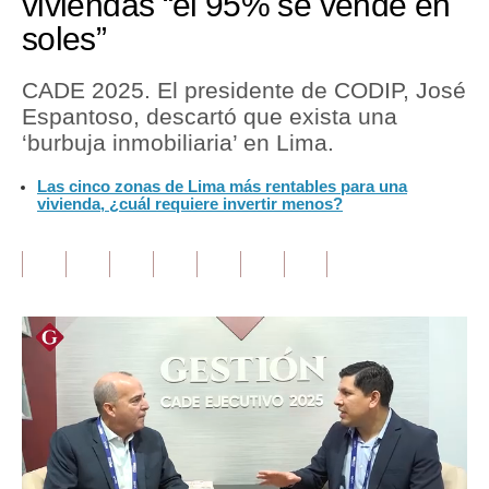
viviendas “el 95% se vende en
soles”
Tu Dinero
Finanzas Personales
CADE 2025. El presidente de CODIP, José
Espantoso, descartó que exista una
Inmobiliarias
‘burbuja inmobiliaria’ en Lima.
Plus G
Las cinco zonas de Lima más rentables para una
vivienda, ¿cuál requiere invertir menos?
Opinión
Editorial
Pregunta de hoy
Blogs
Tendencias
Lujo
Viajes