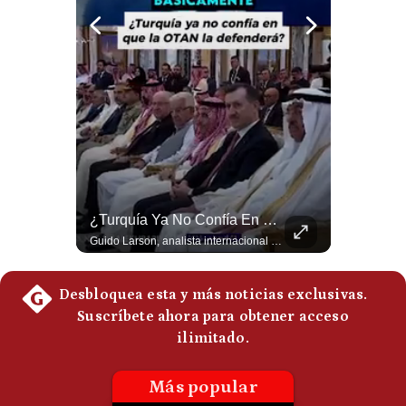
Politica
De
Cookies
Preguntas
Frecuentes
Qué Es La Ciclosporosis Y Por Qué Está En Aumento | Gestión Mundo
¿Turquía Ya No Confía En Que La OTAN La Defenderá? | Gestión Mundo
La #ciclosporiasis vuelve a poner bajo alerta la #seguridadalimentaria en #EstadosUnidos ante un importante #brote de infecciones por #Cyclospora, un #parásito microscópico que puede transmitirse mediante #agua y #alimentos contaminados. La investigación sanitaria ha relacionado parte de los casos con #lechugaiceberg procedente del centro de #México, aunque las autoridades continúan investigando el alcance y las fuentes de las infecciones. ¿Qué es la ciclosporiasis, cómo se contagia y cuáles son sus síntomas? En este video explicamos qué se sabe del brote, por qué puede causar #diarrea prolongada, qué ocurre en Estados Unidos, México y otros países, y cuáles son las principales recomendaciones para reducir el riesgo. #EstadosUnidos #Mexico #usanews #diarrea #brote #Cyclospora #ciclosporiasis #lechugaiceberg #alertasanitaria 👉 Suscríbete y activa la campana para no perderte nuestro análisis diario. 🌎 Síguenos en nuestras redes sociales: 📌 Web oficial: https://gestion.pe/mundo/ 📌 LinkedIn: http://bit.ly/3HYIET0 📌 X (Twitter): http://bit.ly/4noZtX9 📌 TikTok: http://bit.ly/4evB6TO
Guido Larson, analista internacional plantea un escenario muy fuerte: Turquía estaría buscando nuevas garantías militares porque teme que la OTAN no responda si Israel llegara a atacarla. Luego aparece un elemento decisivo en el nuevo pacto regional: Pakistán es una potencia nuclear. 🚀 ¿Quieres entender el mundo sin ruido? Únete a nuestra comunidad y forma parte del cambio. #GestiónNewsroomLive #NoticiasGlobales #AnálisisGeopolítico #EconomíaMundial #IA #Geopolítica #LatinosEnUSA #NoticiasEnEspañol 👉 Suscríbete y activa la campana para no perderte nuestro análisis diario. 🌎 Síguenos en nuestras redes sociales: 📌 Web oficial: https://gestion.pe/mundo/ 📌 LinkedIn: http://bit.ly/3HYIET0 📌 X (Twitter): http://bit.ly/4noZtX9 📌 TikTok: http://bit.ly/4evB6TO