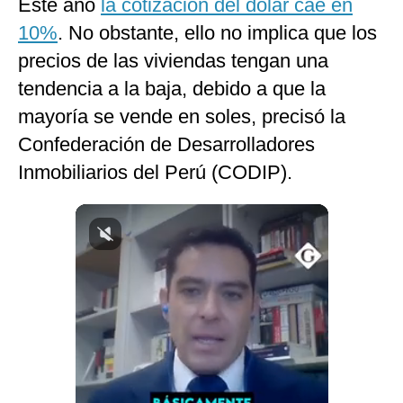
Este año
la cotización del dólar cae en
Notas Contratadas
10%
. No obstante, ello no implica que los
Podcast
precios de las viviendas tengan una
tendencia a la baja, debido a que la
Gestión TV
mayoría se vende en soles, precisó la
Videos
Confederación de Desarrolladores
Fotogalerías
Inmobiliarios del Perú (CODIP).
gestion.pe
¿quiénes
Somos?
Términos
Y
Condiciones
Política
De
Privacidad