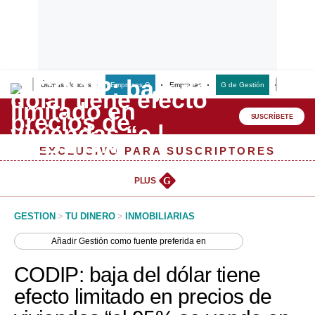
Últimas Noticias
Empresas G
Empresas
G de Gestión
Finanzas
Lo último
Peru Quiosco
SUSCRÍBETE
Portada
EXCLUSIVO PARA SUSCRIPTORES
Empresas
PLUS
G
Management & Empleo
GESTION
>
TU DINERO
>
INMOBILIARIAS
Economía
Añadir
Gestión
como fuente preferida en
Mercados
CODIP: baja del dólar tiene
Perú
efecto limitado en precios de
Política