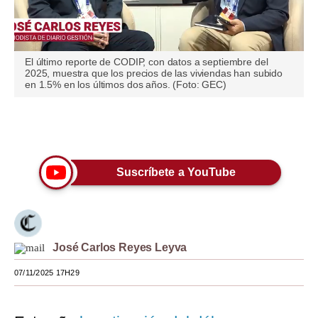
Moda
Estilos
El último reporte de CODIP, con datos a septiembre del
2025, muestra que los precios de las viviendas han subido
Mundo
en 1.5% en los últimos dos años. (Foto: GEC)
EEUU
Únete a nuestro canal
México
España
Suscríbete a YouTube
Internacional
Tecnología
José Carlos Reyes Leyva
Club del Suscriptor
07/11/2025 17H29
Mix
G de Gestión