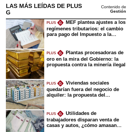
LAS MÁS LEÍDAS DE PLUS
Contenido de
G
Gestión
MEF plantea ajustes a los
PLUS
G
regímenes tributarios: el cambio
para pago del Impuesto a la
Renta
Plantas procesadoras de
PLUS
G
oro en la mira del Gobierno: la
propuesta contra la minería ilegal
Viviendas sociales
PLUS
G
quedarían fuera del negocio de
alquiler: la propuesta del
gobierno
Utilidades de
PLUS
G
trabajadores disparan venta de
casas y autos, ¿cómo amasan
tanta liquidez?