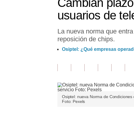
Cambian plazos
Finanzas Personales
usuarios de tel
Inmobiliarias
La nueva norma que entra e
Plus G
reposición de chips.
Opinión
Osiptel: ¿Qué empresas operado
Editorial
Pregunta de hoy
Blogs
Tendencias
Osiptel: nueva Norma de Condiciones d
Foto: Pexels
Lujo
Viajes
Únete a nuestro canal
Moda