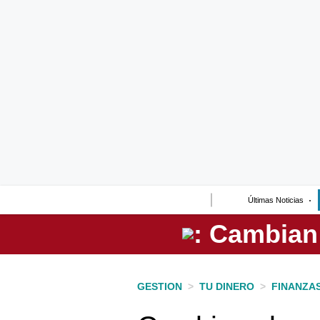
Lo último
Peru Quiosco
Portada
Empresas
Management & Empleo
Economía
Últimas Noticias
Mercados
Perú
Política
GESTION
>
TU DINERO
>
FINANZA
Tu Dinero