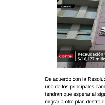
Podcast
Gestión TV
Videos
Fotogalerías
gestion.pe
¿quiénes
Somos?
Términos
Y
De acuerdo con la Resol
Condiciones
uno de los principales cam
Política
De
tendrán que esperar al sig
Privacidad
migrar a otro plan dentro 
Politica