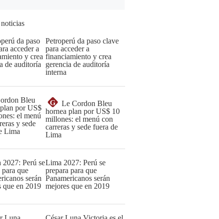
 noticias
Petroperú da paso clave
para acceder a
financiamiento y crea
gerencia de auditoría
interna
G
Le Cordon Bleu
hornea plan por US$ 10
millones: el menú con
carreras y sede fuera de
Lima
Lima 2027: Perú se
prepara para que
Panamericanos serán
mejores que en 2019
César Luna Victoria es el