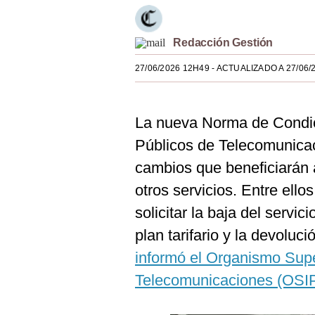
Estilos
Mundo
Redacción Gestión
27/06/2026 12H49
- ACTUALIZADO A 27/06/
EEUU
México
La nueva Norma de Condic
España
Públicos de Telecomunicac
Internacional
cambios que beneficiarán a
Tecnología
otros servicios. Entre ello
solicitar la baja del servic
Club del Suscriptor
plan tarifario y la devolu
Mix
informó el Organismo Supe
G de Gestión
Telecomunicaciones (OSI
Notas Contratadas