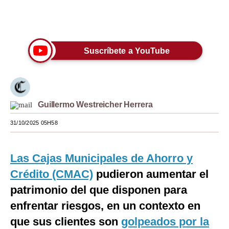
Moda
Únete a nuestro canal
Estilos
Suscríbete a YouTube
Mundo
EEUU
México
Guillermo Westreicher Herrera
España
31/10/2025 05H58
Internacional
Las Cajas Municipales de Ahorro y
Tecnología
Crédito (CMAC)
pudieron aumentar el
Club del Suscriptor
patrimonio del que disponen para
Mix
enfrentar riesgos, en un contexto en
que sus clientes son
G de Gestión
golpeados por la