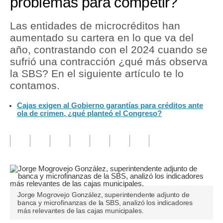
problemas para competir?
Tu Dinero
Las entidades de microcréditos han
aumentado su cartera en lo que va del
Finanzas Personales
año, contrastando con el 2024 cuando se
Inmobiliarias
sufrió una contracción ¿qué más observa
la SBS? En el siguiente artículo te lo
Plus G
contamos.
Opinión
Cajas exigen al Gobierno garantías para créditos ante
ola de crimen, ¿qué planteó el Congreso?
Editorial
Pregunta de hoy
Blogs
Tendencias
Jorge Mogrovejo González, superintendente adjunto de
Lujo
banca y microfinanzas de la SBS, analizó los indicadores
más relevantes de las cajas municipales.
Viajes