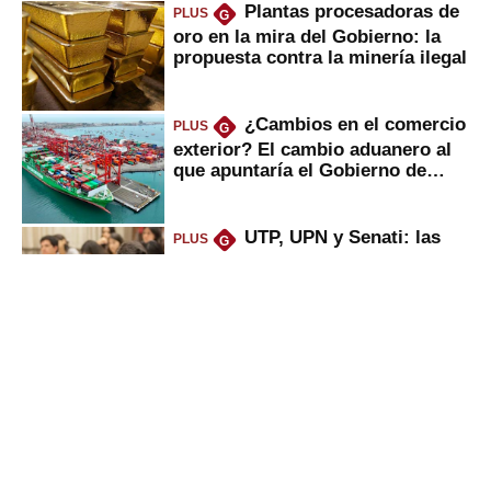
Plantas procesadoras de
PLUS
G
oro en la mira del Gobierno: la
propuesta contra la minería ilegal
¿Cambios en el comercio
PLUS
G
exterior? El cambio aduanero al
que apuntaría el Gobierno de
Fujimori
UTP, UPN y Senati: las
PLUS
G
razones por la que los capitalinos
las prefieren para estudiar
Sunat: César Luna, el
PLUS
G
primer jefe en Gobierno de
Fujimori, ¿qué 4 tareas se
marcan urgentes?
Alicorp: qué ganó con la
PLUS
G
compra del negocio de Unilever