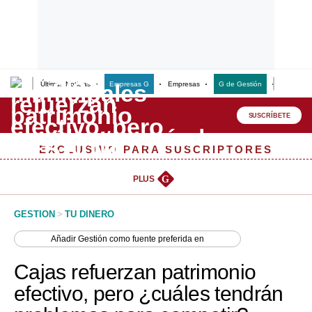
Últimas Noticias
Empresas G
Empresas
G de Gestión
Finanzas
Lo último
Peru Quiosco
SUSCRÍBETE
Portada
EXCLUSIVO PARA SUSCRIPTORES
Empresas
PLUS
G
Management & Empleo
GESTION
>
TU DINERO
Economía
Añadir
Gestión
como fuente preferida en
Mercados
Cajas refuerzan patrimonio
Perú
efectivo, pero ¿cuáles tendrán
Política