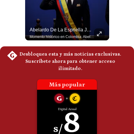
Politica
De
Cookies
Preguntas
Abelardo De La Espriella Se Reúne Con Javier Milei En Cali | Gestión Mundo
Abelardo De La Espriella Juramenta Como Nuevo Presidente | Gestión Mundo
Frecuentes
El presidente electo de Colombia, Abelardo de la Espriella, sostuvo una reunión bilateral en Cali con el mandatario argentino Javier Milei. El encuentro se dio pocas horas antes de la ceremonia de investidura presidencial para el periodo 2026-2030, marcando el inicio de una nueva alianza estratégica regional. #DeLaEspriella #JavierMilei #Colombia #Argentina #PoliticaLatina #Shorts 👉 Suscríbete y activa la campana para no perderte nuestro análisis diario. 🌎 Síguenos en nuestras redes sociales: 📌 Web oficial: https://gestion.pe/mundo/ 📌 LinkedIn: http://bit.ly/3HYIET0 📌 X (Twitter): http://bit.ly/4noZtX9 📌 TikTok: http://bit.ly/4evB6TO
Momento histórico en Colombia: Abelardo de la Espriella prestó juramento y recibió la banda presidencial en la Arena USC de Cali, convirtiéndose oficialmente en el nuevo Presidente de la República para el periodo 2026-2030. Por primera vez en la historia reciente del país, la investidura presidencial se celebró fuera de Bogotá. ¿Qué opinas del inicio de este nuevo mandato constitucional? #DeLaEspriella #Colombia #PosesionPresidencial #Cali #Shorts 👉 Suscríbete y activa la campana para no perderte nuestro análisis diario. 🌎 Síguenos en nuestras redes sociales: 📌 Web oficial: https://gestion.pe/mundo/ 📌 LinkedIn: http://bit.ly/3HYIET0 📌 X (Twitter): http://bit.ly/4noZtX9 📌 TikTok: http://bit.ly/4evB6TO