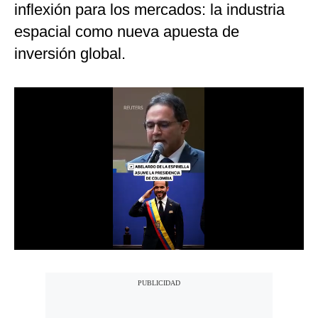
inflexión para los mercados: la industria
Notas Contratadas
espacial como nueva apuesta de
Podcast
inversión global.
Gestión TV
Videos
Fotogalerías
gestion.pe
¿quiénes
Somos?
Términos
Y
Condiciones
Política
De
Privacidad