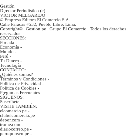
Gestión
Director Periodístico (e)
VÍCTOR MELGAREJO
© Empresa Editora El Comercio S.A.
Calle Paracas #532, Pueblo Libre, Lima.
Copyright© | Gestion.pe | Grupo El Comercio | Todos los derechos
reservados
SECCIONES:
Portada
-
Economía
-
Mundo
-
Perú
-
Tu Dinero
-
Tecnología
CONTACTO:
¿Quiénes somos?
-
Términos y Condiciones
-
Política de Privacidad
-
Politica de Cookies
-
Preguntas Frecuentes
SÍGUENOS:
Suscríbete
VISITE TAMBIÉN:
elcomercio.pe
-
clubelcomercio.pe
-
depor.com
-
trome.com
-
diariocorreo.pe
-
peruquiosco.pe
-