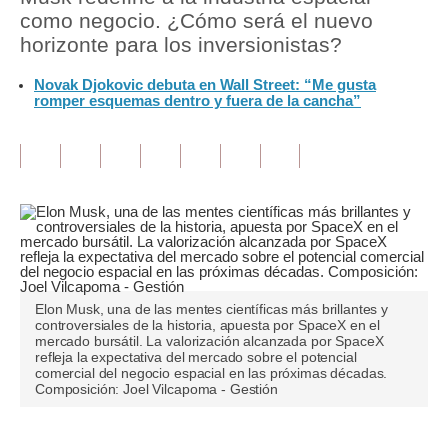
como negocio. ¿Cómo será el nuevo
Tu Dinero
horizonte para los inversionistas?
Finanzas Personales
Novak Djokovic debuta en Wall Street: “Me gusta
romper esquemas dentro y fuera de la cancha”
Inmobiliarias
Plus G
Opinión
Editorial
Pregunta de hoy
Elon Musk, una de las mentes científicas más brillantes y
Blogs
controversiales de la historia, apuesta por SpaceX en el
mercado bursátil. La valorización alcanzada por SpaceX
Tendencias
refleja la expectativa del mercado sobre el potencial
comercial del negocio espacial en las próximas décadas.
Composición: Joel Vilcapoma - Gestión
Lujo
Viajes