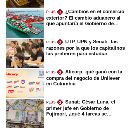
¿Cambios en el comercio
PLUS
G
exterior? El cambio aduanero al
que apuntaría el Gobierno de
Fujimori
UTP, UPN y Senati: las
PLUS
G
razones por la que los capitalinos
las prefieren para estudiar
Alicorp: qué ganó con la
PLUS
G
compra del negocio de Unilever
en Colombia
Sunat: César Luna, el
PLUS
G
primer jefe en Gobierno de
Fujimori, ¿qué 4 tareas se
marcan urgentes?