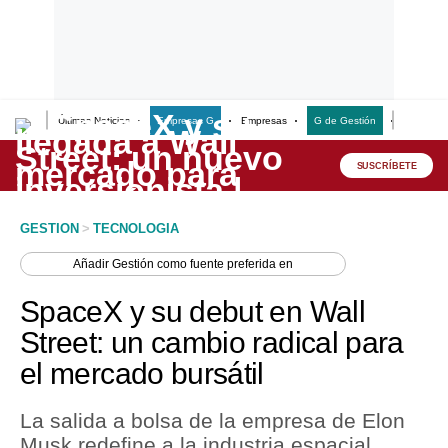
Últimas Noticias
Empresas G
Empresas
G de Gestión
Finanzas
Lo último
Peru Quiosco
SUSCRÍBETE
Portada
GESTION
>
TECNOLOGIA
Empresas
Añadir
Gestión
como fuente preferida en
Management & Empleo
SpaceX y su debut en Wall
Economía
Street: un cambio radical para
el mercado bursátil
Mercados
Perú
La salida a bolsa de la empresa de Elon
Musk redefine a la industria espacial
Política