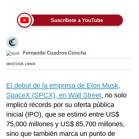
Únete a nuestro canal
Moda
Suscríbete a YouTube
Estilos
Mundo
EEUU
Fernando Cuadros Concha
México
08/07/2026 13H08
España
Internacional
El debut de la empresa de Elon Musk,
SpaceX (SPCX), en Wall Street
, no solo
Tecnología
implicó récords por su oferta pública
Club del Suscriptor
inicial (IPO), que se estimó entre US$
Mix
75,000 millones y US$ 85,700 millones,
sino que también marca un punto de
G de Gestión