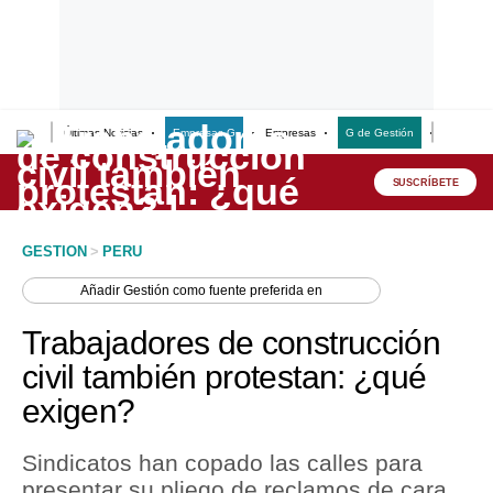
Últimas Noticias
Empresas G
Empresas
G de Gestión
Finanzas
Lo último
Peru Quiosco
SUSCRÍBETE
Portada
GESTION
>
PERU
Empresas
Añadir
Gestión
como fuente preferida en
Management & Empleo
Trabajadores de construcción
Economía
civil también protestan: ¿qué
exigen?
Mercados
Perú
Sindicatos han copado las calles para
presentar su pliego de reclamos de cara
Política