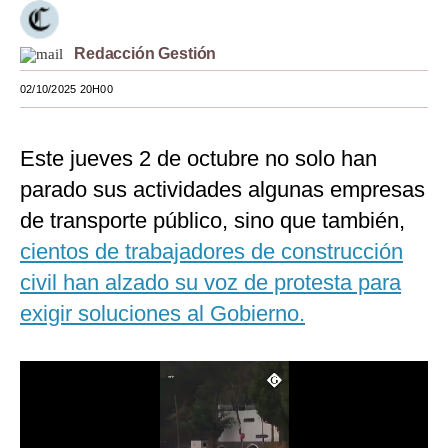
Moda
Redacción Gestión
Estilos
02/10/2025 20H00
Mundo
EEUU
Este jueves 2 de octubre no solo han
parado sus actividades algunas empresas
México
de transporte público, sino que también,
España
cientos de trabajadores de construcción
Internacional
civil han alzado su voz de protesta para
exigir soluciones al Gobierno.
Tecnología
Club del Suscriptor
Mix
G de Gestión