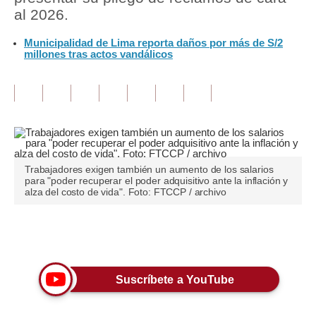
al 2026.
Tu Dinero
Municipalidad de Lima reporta daños por más de S/2
millones tras actos vandálicos
Finanzas Personales
Inmobiliarias
Plus G
Opinión
Editorial
Trabajadores exigen también un aumento de los salarios
para "poder recuperar el poder adquisitivo ante la inflación y
alza del costo de vida". Foto: FTCCP / archivo
Pregunta de hoy
Blogs
Únete a nuestro canal
Tendencias
Suscríbete a YouTube
Lujo
Viajes