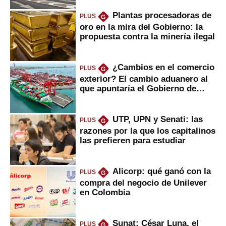
Plantas procesadoras de
PLUS
G
oro en la mira del Gobierno: la
propuesta contra la minería ilegal
¿Cambios en el comercio
PLUS
G
exterior? El cambio aduanero al
que apuntaría el Gobierno de
Fujimori
UTP, UPN y Senati: las
PLUS
G
razones por la que los capitalinos
las prefieren para estudiar
Alicorp: qué ganó con la
PLUS
G
compra del negocio de Unilever
en Colombia
Sunat: César Luna, el
PLUS
G