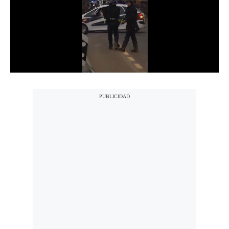
Notas Contratadas
Podcast
Gestión TV
Videos
Fotogalerías
gestion.pe
¿quiénes
Somos?
Términos
Y
Condiciones
Política
De
Privacidad