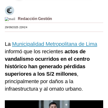
Moda
Estilos
Redacción Gestión
Mundo
29/09/2025 22H24
EEUU
La
Municipalidad Metropolitana de Lima
México
informó que los recientes
actos de
España
vandalismo ocurridos en el centro
Internacional
histórico han generado pérdidas
superiores a los S/2 millones
,
Tecnología
principalmente por daños a la
Club del Suscriptor
infraestructura y al ornato urbano.
Mix
G de Gestión