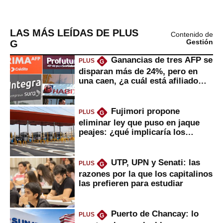
LAS MÁS LEÍDAS DE PLUS
Contenido de
G
Gestión
Ganancias de tres AFP se
PLUS
G
disparan más de 24%, pero en
una caen, ¿a cuál está afiliado
usted?
Fujimori propone
PLUS
G
eliminar ley que puso en jaque
peajes: ¿qué implicaría los
usuarios?
UTP, UPN y Senati: las
PLUS
G
razones por la que los capitalinos
las prefieren para estudiar
Puerto de Chancay: lo
PLUS
G