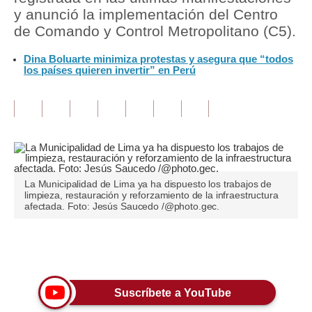
y anunció la implementación del Centro
Tu Dinero
de Comando y Control Metropolitano (C5).
Finanzas Personales
Dina Boluarte minimiza protestas y asegura que “todos
los países quieren invertir” en Perú
Inmobiliarias
Plus G
Opinión
Editorial
La Municipalidad de Lima ya ha dispuesto los trabajos de
Pregunta de hoy
limpieza, restauración y reforzamiento de la infraestructura
afectada. Foto: Jesús Saucedo /@photo.gec.
Blogs
Tendencias
Únete a nuestro canal
Lujo
Suscríbete a YouTube
Viajes