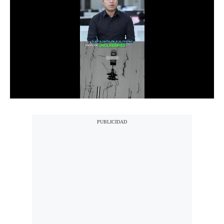
Notas Contratadas
Podcast
Gestión TV
Videos
Fotogalerías
gestion.pe
¿quiénes
Somos?
Términos
Y
Condiciones
Política
De
Privacidad