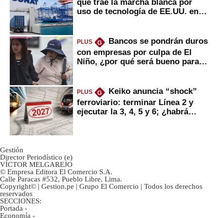
que trae la marcha blanca por
uso de tecnología de EE.UU. en
mercancías
Bancos se pondrán duros
PLUS
G
con empresas por culpa de El
Niño, ¿por qué será bueno para
ahorristas?
Keiko anuncia “shock”
PLUS
G
ferroviario: terminar Línea 2 y
ejecutar la 3, 4, 5 y 6; ¿habrá
avances?
Gestión
Director Periodístico (e)
VÍCTOR MELGAREJO
© Empresa Editora El Comercio S.A.
Calle Paracas #532, Pueblo Libre, Lima.
Copyright© | Gestion.pe | Grupo El Comercio | Todos los derechos
reservados
SECCIONES:
Portada
-
Economía
-