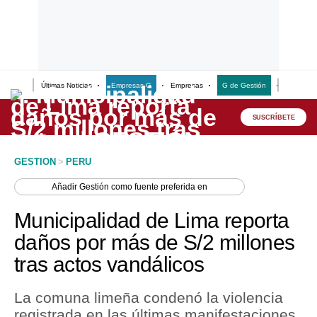
Últimas Noticias
Empresas G
Empresas
G de Gestión
Finanzas
Lo último
Peru Quiosco
SUSCRÍBETE
Portada
GESTION
>
PERU
Empresas
Añadir
Gestión
como fuente preferida en
Management & Empleo
Municipalidad de Lima reporta
Economía
daños por más de S/2 millones
tras actos vandálicos
Mercados
Perú
La comuna limeña condenó la violencia
registrada en las últimas manifestaciones
Política