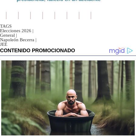
TAGS
Elecciones 2026
|
General
|
Napoleón Becerra
|
JEE