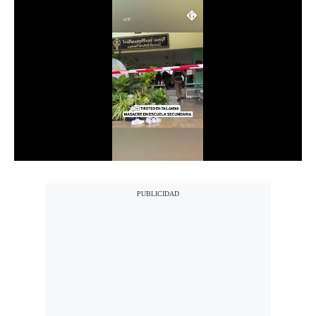
Notas Contratadas
Podcast
Gestión TV
Videos
Fotogalerías
gestion.pe
¿quiénes
Somos?
Términos
Y
Condiciones
Política
De
Privacidad