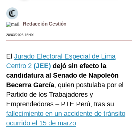
Moda
Estilos
Redacción Gestión
Mundo
20/03/2026 15H01
EEUU
El
Jurado Electoral Especial de Lima
México
Centro 2
(JEE)
dejó sin efecto la
España
candidatura al Senado de Napoleón
Internacional
Becerra García
, quien postulaba por el
Partido de los Trabajadores y
Tecnología
Emprendedores – PTE Perú, tras su
Club del Suscriptor
fallecimiento en un accidente de tránsito
Mix
ocurrido el 15 de marzo
.
G de Gestión