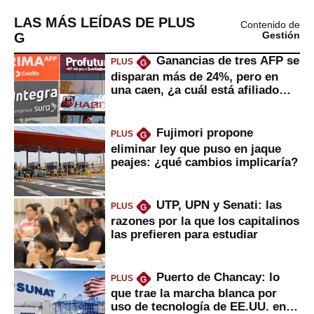
LAS MÁS LEÍDAS DE PLUS
Contenido de
G
Gestión
Ganancias de tres AFP se
PLUS
G
disparan más de 24%, pero en
una caen, ¿a cuál está afiliado
usted?
Fujimori propone
PLUS
G
eliminar ley que puso en jaque
peajes: ¿qué cambios implicaría?
UTP, UPN y Senati: las
PLUS
G
razones por la que los capitalinos
las prefieren para estudiar
Puerto de Chancay: lo
PLUS
G
que trae la marcha blanca por
uso de tecnología de EE.UU. en