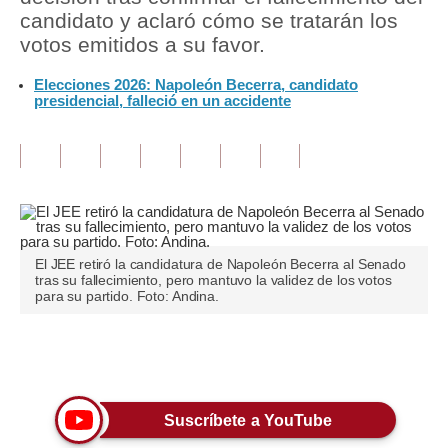
candidato y aclaró cómo se tratarán los
Tu Dinero
votos emitidos a su favor.
Finanzas Personales
Elecciones 2026: Napoleón Becerra, candidato
presidencial, falleció en un accidente
Inmobiliarias
Plus G
Opinión
Editorial
El JEE retiró la candidatura de Napoleón Becerra al Senado
Pregunta de hoy
tras su fallecimiento, pero mantuvo la validez de los votos
para su partido. Foto: Andina.
Blogs
Tendencias
Únete a nuestro canal
Lujo
Suscríbete a YouTube
Viajes