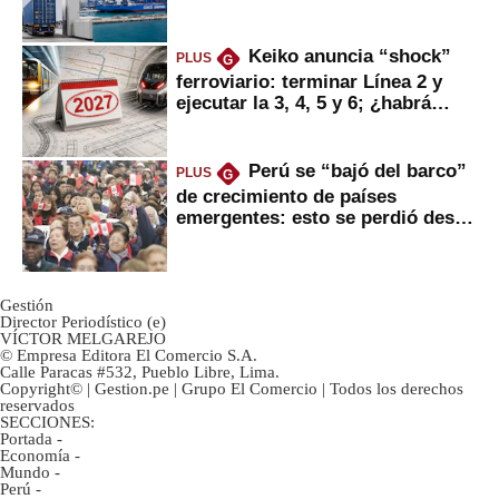
mercancías
Keiko anuncia “shock”
PLUS
G
ferroviario: terminar Línea 2 y
ejecutar la 3, 4, 5 y 6; ¿habrá
avances?
Perú se “bajó del barco”
PLUS
G
de crecimiento de países
emergentes: esto se perdió desde
2022
Gestión
Director Periodístico (e)
VÍCTOR MELGAREJO
© Empresa Editora El Comercio S.A.
Calle Paracas #532, Pueblo Libre, Lima.
Copyright© | Gestion.pe | Grupo El Comercio | Todos los derechos
reservados
SECCIONES:
Portada
-
Economía
-
Mundo
-
Perú
-