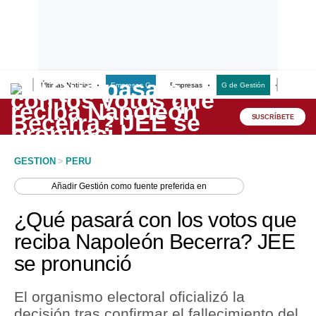
Últimas Noticias
Empresas G
Empresas
G de Gestión
Finanzas
Lo último
Peru Quiosco
SUSCRÍBETE
Portada
GESTION
>
PERU
Empresas
Añadir
Gestión
como fuente preferida en
Management & Empleo
¿Qué pasará con los votos que
Economía
reciba Napoleón Becerra? JEE
se pronunció
Mercados
Perú
El organismo electoral oficializó la
decisión tras confirmar el fallecimiento del
Política