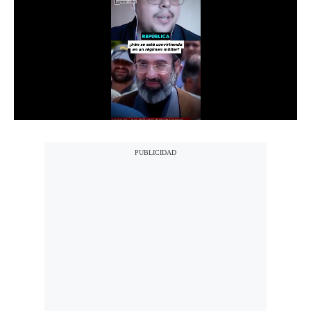
Notas Contratadas
Podcast
Gestión TV
Videos
Fotogalerías
gestion.pe
¿quiénes
Somos?
Términos
Y
Condiciones
Política
De
Privacidad