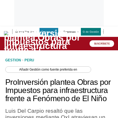
Últimas Noticias
Empresas G
Empresas
G de Gestión
Finanzas
Lo último
Peru Quiosco
SUSCRÍBETE
Portada
GESTION
>
PERU
Empresas
Añadir
Gestión
como fuente preferida en
Management & Empleo
ProInversión plantea Obras por
Economía
Impuestos para infraestructura
frente a Fenómeno de El Niño
Mercados
Perú
Luis Del Carpio resaltó que las
inversiones mediante OxI atraviesan un
Política