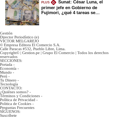
Sunat: César Luna, el
PLUS
G
primer jefe en Gobierno de
Fujimori, ¿qué 4 tareas se
marcan urgentes?
Gestión
Director Periodístico (e)
VÍCTOR MELGAREJO
© Empresa Editora El Comercio S.A.
Calle Paracas #532, Pueblo Libre, Lima.
Copyright© | Gestion.pe | Grupo El Comercio | Todos los derechos
reservados
SECCIONES:
Portada
-
Economía
-
Mundo
-
Perú
-
Tu Dinero
-
Tecnología
CONTACTO:
¿Quiénes somos?
-
Términos y Condiciones
-
Política de Privacidad
-
Politica de Cookies
-
Preguntas Frecuentes
SÍGUENOS:
Suscríbete