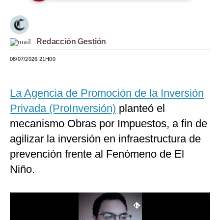
Moda
Estilos
Redacción Gestión
Mundo
08/07/2026 21H00
EEUU
La Agencia de Promoción de la Inversión
México
Privada (ProInversión)
planteó el
España
mecanismo Obras por Impuestos, a fin de
Internacional
agilizar la inversión en infraestructura de
prevención frente al Fenómeno de El
Tecnología
Niño.
Club del Suscriptor
Mix
G de Gestión