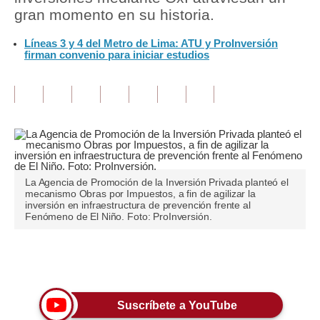
gran momento en su historia.
Tu Dinero
Líneas 3 y 4 del Metro de Lima: ATU y ProInversión
firman convenio para iniciar estudios
Finanzas Personales
Inmobiliarias
Plus G
Opinión
Editorial
La Agencia de Promoción de la Inversión Privada planteó el
mecanismo Obras por Impuestos, a fin de agilizar la
Pregunta de hoy
inversión en infraestructura de prevención frente al
Fenómeno de El Niño. Foto: ProInversión.
Blogs
Tendencias
Únete a nuestro canal
Lujo
Suscríbete a YouTube
Viajes