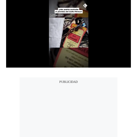
Notas Contratadas
Podcast
Gestión TV
Videos
Fotogalerías
gestion.pe
¿quiénes
Somos?
Términos
Y
Condiciones
Política
De
Privacidad