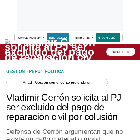
Últimas Noticias
Empresas G
Empresas
G de Gestión
Finanzas
Lo último
Peru Quiosco
SUSCRÍBETE
Portada
GESTION
>
PERU
>
POLITICA
Empresas
Añadir
Gestión
como fuente preferida en
Management & Empleo
Vladimir Cerrón solicita al PJ
Economía
ser excluido del pago de
reparación civil por colusión
Mercados
Perú
Defensa de Cerrón argumentan que no
existe un daño material o moral
Política