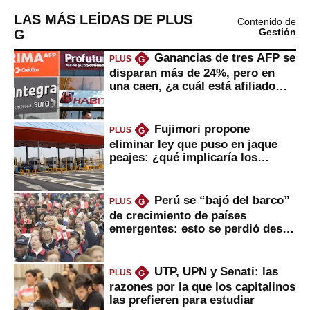
LAS MÁS LEÍDAS DE PLUS
Contenido de
G
Gestión
Ganancias de tres AFP se
PLUS
G
disparan más de 24%, pero en
una caen, ¿a cuál está afiliado
usted?
Fujimori propone
PLUS
G
eliminar ley que puso en jaque
peajes: ¿qué implicaría los
usuarios?
Perú se “bajó del barco”
PLUS
G
de crecimiento de países
emergentes: esto se perdió desde
2022
UTP, UPN y Senati: las
PLUS
G
razones por la que los capitalinos
las prefieren para estudiar