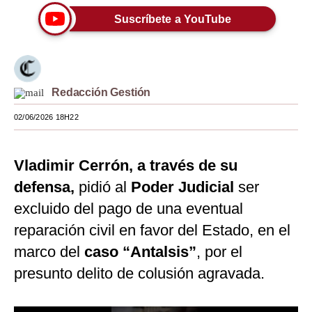
Suscríbete a YouTube
Moda
Estilos
Mundo
Redacción Gestión
EEUU
02/06/2026 18H22
México
España
Vladimir Cerrón, a través de su
defensa,
pidió al
Poder Judicial
ser
Internacional
excluido del pago de una eventual
Tecnología
reparación civil en favor del Estado, en el
Club del Suscriptor
marco del
caso “Antalsis”
, por el
presunto delito de colusión agravada.
Mix
G de Gestión