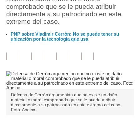
comprobado que se le pueda atribuir
Tu Dinero
directamente a su patrocinado en este
extremo del caso.
Finanzas Personales
PNP sobre Vladimir Cerrón: No se puede tener su
Inmobiliarias
ubicación por la tecnología que usa
Plus G
Opinión
Editorial
Pregunta de hoy
Defensa de Cerrón argumentan que no existe un daño
Blogs
material o moral comprobado que se le pueda atribuir
directamente a su patrocinado en este extremo del caso.
Foto: Andina.
Tendencias
Lujo
Únete a nuestro canal
Viajes