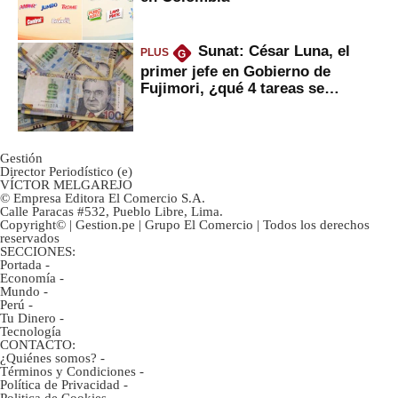
Sunat: César Luna, el
PLUS
G
primer jefe en Gobierno de
Fujimori, ¿qué 4 tareas se
marcan urgentes?
Gestión
Director Periodístico (e)
VÍCTOR MELGAREJO
© Empresa Editora El Comercio S.A.
Calle Paracas #532, Pueblo Libre, Lima.
Copyright© | Gestion.pe | Grupo El Comercio | Todos los derechos
reservados
SECCIONES:
Portada
-
Economía
-
Mundo
-
Perú
-
Tu Dinero
-
Tecnología
CONTACTO:
¿Quiénes somos?
-
Términos y Condiciones
-
Política de Privacidad
-
Politica de Cookies
-