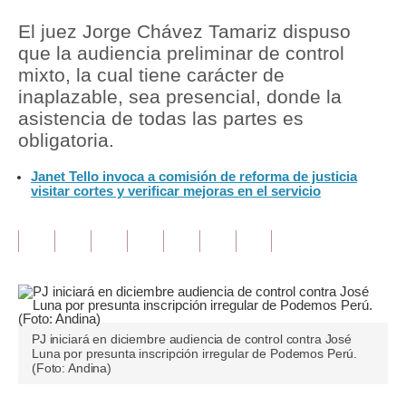
El juez Jorge Chávez Tamariz dispuso
Tu Dinero
que la audiencia preliminar de control
Finanzas Personales
mixto, la cual tiene carácter de
inaplazable, sea presencial, donde la
Inmobiliarias
asistencia de todas las partes es
obligatoria.
Plus G
Janet Tello invoca a comisión de reforma de justicia
Opinión
visitar cortes y verificar mejoras en el servicio
Editorial
Pregunta de hoy
Blogs
Tendencias
PJ iniciará en diciembre audiencia de control contra José
Luna por presunta inscripción irregular de Podemos Perú.
Lujo
(Foto: Andina)
Viajes