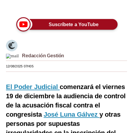
Únete a nuestro canal
Moda
Estilos
Suscríbete a YouTube
Mundo
EEUU
Redacción Gestión
México
12/08/2025 07H05
España
Internacional
El Poder Judicial
comenzará el viernes
Tecnología
19 de diciembre la audiencia de control
Club del Suscriptor
de la acusación fiscal contra el
congresista
José Luna Gálvez
y otras
Mix
personas por supuestas
G de Gestión
irregularidades en la inscripción del