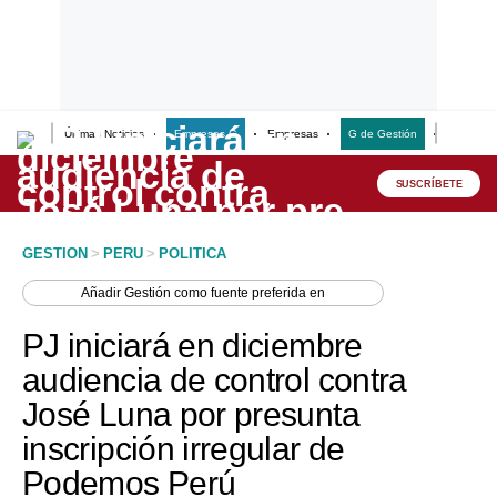
Últimas Noticias
Empresas G
Empresas
G de Gestión
Finanzas
Lo último
Peru Quiosco
SUSCRÍBETE
Portada
GESTION
>
PERU
>
POLITICA
Empresas
Añadir
Gestión
como fuente preferida en
Management & Empleo
PJ iniciará en diciembre
Economía
audiencia de control contra
José Luna por presunta
Mercados
inscripción irregular de
Perú
Podemos Perú
Política